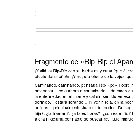
Fragmento de «Rip-Rip el Apar
¡Y allá va Rip-Rip con su barba muy cana (que él cr
efecto del sueño!». ¡Y no, era efecto de la vejez, 
Caminando, caminando, pensaba Rip-Rip: «¡Pobre mu
amanecer… está ahora amaneciendo… de modo que el
la enfermedad en el monte y caí sin sentido en es
dormido… estará llorando… ¡Y venir sola, en la noc
amigos… principalmente Juan el del molino. De segur
hija?, ¿la traerán?, ¿a tales horas?, ¿con este frío?
a ella ni dejaría por nadie de buscarme. ¡Qué impru