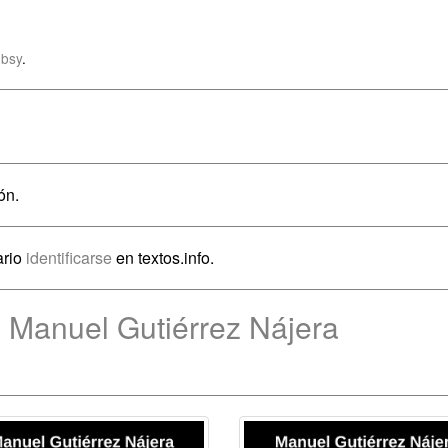
bsy
.
ón.
ario
identificarse
en textos.info.
 Manuel Gutiérrez Nájera