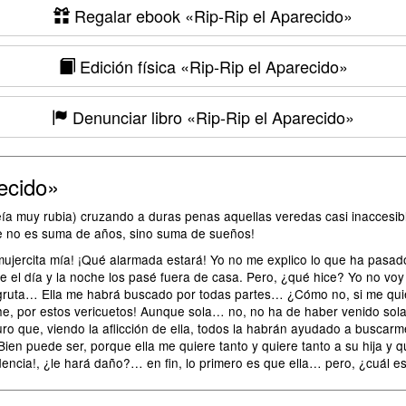
Regalar ebook
«Rip-Rip el Aparecido»
Edición física
«Rip-Rip el Aparecido»
Denunciar libro
«Rip-Rip el Aparecido»
ecido»
eía muy rubia) cruzando a duras penas aquellas veredas casi inaccesibl
que no es suma de años, sino suma de sueños!
jercita mía! ¡Qué alarmada estará! Yo no me explico lo que ha pasad
 día y la noche los pasé fuera de casa. Pero, ¿qué hice? Yo no voy
a gruta… Ella me habrá buscado por todas partes… ¿Cómo no, si me qui
he, por estos vericuetos! Aunque sola… no, no ha de haber venido sol
o que, viendo la aflicción de ella, todos la habrán ayudado a buscarm
 Bien puede ser, porque ella me quiere tanto y quiere tanto a su hija y q
dencia!, ¿le hará daño?… en fin, lo primero es que ella… pero, ¿cuál e