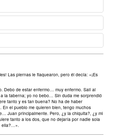
es! Las piernas le flaquearon, pero él decía: «¡Es
o. Debo de estar enfermo… muy enfermo. Salí al
 a la taberna; yo no bebo… Sin duda me sorprendió
ere tanto y es tan buena? No ha de haber
a. En el pueblo me quieren bien, tengo muchos
e… Juan principalmente. Pero, ¿y la chiquita?, ¿y mi
uiere tanto a los dos, que no dejaría por nadie sola
s ella?…».