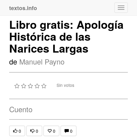
textos.info
Navega
Libro gratis: Apología
Histórica de las
Narices Largas
de
Manuel Payno
Sin votos
Cuento
0
0
0
0