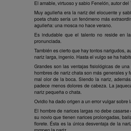
El amable, virtuoso y sabio Fenelón, autor del
Muy aguileña era la nariz del elocuente y sabi
poeta chato sería un fenómeno más extraordi
aguileña: una mosca no hace verano.
Es indudable que el talento no reside en 
pronunciada.
También es cierto que hay tontos narigudos, a
nariz larga, ingenio. Hasta el vulgo se ha hab
Grandes son las ventajas fisiológicas de una 
hombres de nariz chata son más generales y fu
mal olor de la boca. Siendo la nariz, además
padece menos dolores de cabeza. La jaqueca
nariz pequeña o chata.
Ovidio ha dado origen a un error vulgar sobre 
El hombre de narices largas no debe casarse c
su novio que tienen narices prolongadas, bail
florete. Ésta es la única desventaja de la na
rompen la nariz.