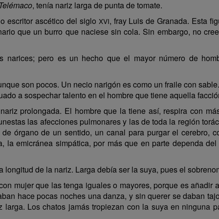
Telémaco
, tenía nariz larga de punta de tomate.
o escritor ascético del siglo
, fray Luis de Granada. Esta fi
XVI
nario que un burro que naciese sin cola. Sin embargo, no cr
las narices; pero es un hecho que el mayor número de homb
unque son pocos. Un necio narigón es como un fraile con sable. 
ituado a sospechar talento en el hombre que tiene aquella facc
nariz prolongada. El hombre que la tiene así, respira con má
nestas las afecciones pulmonares y las de toda la región tor
 de órgano de un sentido, un canal para purgar el cerebro, co
, la emicránea simpática, por más que en parte dependa de
la longitud de la nariz. Larga debía ser la suya, pues el sobre
on mujer que las tenga iguales o mayores, porque es añadir a
aban hace pocas noches una danza, y sin querer se daban tajos
riz larga. Los chatos jamás tropiezan con la suya en ninguna