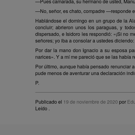
—Pues camarada, su hermano de usted, Manuel
—No, señor, es chato, compadre —responde e
Hablándose el domingo en un grupo de la Alam
concluir; abrieron unos los paraguas, y tod
dispersado, e Isidoro les respondió: «¡Si no 
señores; yo iba a consolar a ustedes diciendo: 
Por dar la mano don Ignacio a su esposa para 
narices». Y a mí me pareció que se las había
Por último, aunque había pensado renunciar a 
pude menos de aventurar una declaración indi
P.
Publicado el
19 de noviembre de 2020
por
Edu
Leído
.