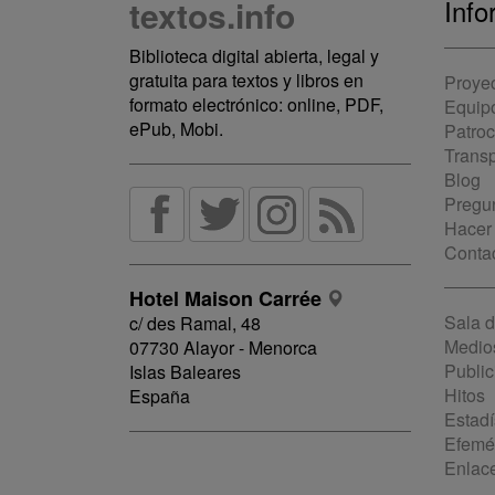
textos.info
Info
Biblioteca digital abierta, legal y
gratuita para textos y libros en
Proye
formato electrónico: online, PDF,
Equip
ePub, Mobi.
Patro
Trans
Blog
Pregun
Hacer
Conta
Hotel Maison Carrée
Sala 
c/ des Ramal, 48
Medio
07730 Alayor - Menorca
Public
Islas Baleares
Hitos
España
Estadí
Efemé
Enlac