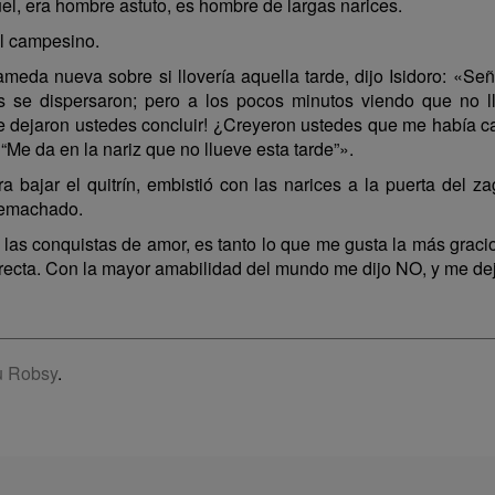
, era hombre astuto, es hombre de largas narices.
l campesino.
eda nueva sobre si llovería aquella tarde, dijo Isidoro: «Se
os se dispersaron; pero a los pocos minutos viendo que no ll
me dejaron ustedes concluir! ¿Creyeron ustedes que me había 
“Me da en la nariz que no llueve esta tarde”».
bajar el quitrín, embistió con las narices a la puerta del z
 remachado.
las conquistas de amor, es tanto lo que me gusta la más gracios
recta. Con la mayor amabilidad del mundo me dijo NO, y me de
 Robsy
.