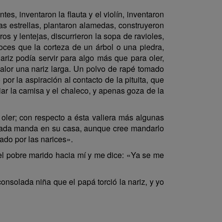
es, inventaron la flauta y el violín, inventaron
as estrellas, plantaron alamedas, construyeron
s y lentejas, discurrieron la sopa de ravioles,
oces que la corteza de un árbol o una piedra,
riz podía servir para algo más que para oler,
 valor una nariz larga. Un polvo de rapé tomado
or la aspiración al contacto de la pituita, que
ar la camisa y el chaleco, y apenas goza de la
oler; con respecto a ésta valiera más algunas
o nada manda en su casa, aunque cree mandarlo
ado por las narices».
el pobre marido hacia mí y me dice: «Ya se me
nsolada niña que el papá torció la nariz, y yo