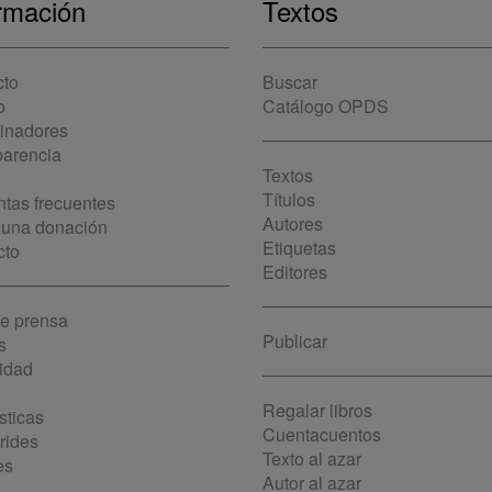
rmación
Textos
cto
Buscar
o
Catálogo OPDS
cinadores
parencia
Textos
Títulos
tas frecuentes
Autores
 una donación
Etiquetas
cto
Editores
de prensa
Publicar
s
idad
Regalar libros
sticas
Cuentacuentos
rides
Texto al azar
es
Autor al azar