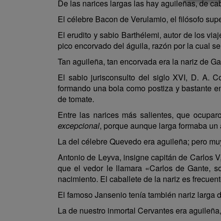
De las narices largas las hay aguileñas, de cab
El célebre Bacon de Verulamio, el filósofo supe
El erudito y sabio Barthélemi, autor de los via
pico encorvado del águila, razón por la cual se 
Tan aguileña, tan encorvada era la nariz de G
El sabio jurisconsulto del siglo XVI, D. A. C
formando una bola como postiza y bastante enc
de tomate.
Entre las narices más salientes, que ocupar
excepcional
, porque aunque larga formaba un án
La del célebre Quevedo era aguileña; pero muy
Antonio de Leyva, insigne capitán de Carlos 
que el vedor le llamara «Carlos de Gante, s
nacimiento. El caballete de la nariz es frecuen
El famoso Jansenio tenía también nariz larga 
La de nuestro inmortal Cervantes era aguileña