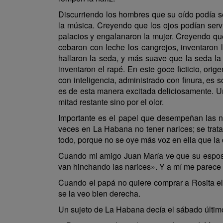
Discurriendo los hombres que su oído podía serv
la música. Creyendo que los ojos podían servi
palacios y engalanaron la mujer. Creyendo que 
cebaron con leche los cangrejos, inventaron 
hallaron la seda, y más suave que la seda la
inventaron el rapé. En este goce ficticio, ori
con inteligencia, administrado con finura, es 
es de esta manera excitada deliciosamente. Un
mitad restante sino por el olor.
Importante es el papel que desempeñan las na
veces en La Habana no tener narices; se trat
todo, porque no se oye más voz en ella que la
Cuando mi amigo Juan María ve que su esposa 
van hinchando las narices». Y a mí me parece q
Cuando el papá no quiere comprar a Rosita el 
se la veo bien derecha.
Un sujeto de La Habana decía el sábado últim