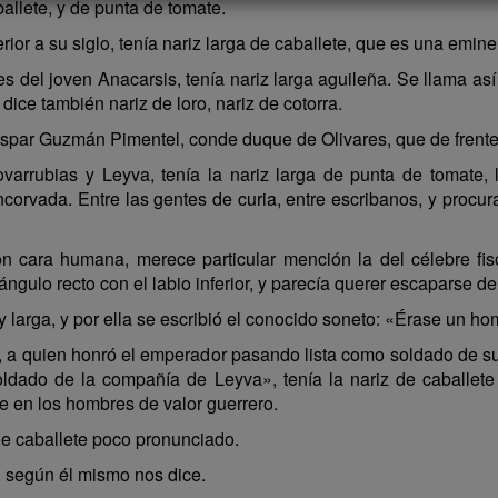
allete, y de punta de tomate.
rior a su siglo, tenía nariz larga de caballete, que es una emin
jes del joven Anacarsis, tenía nariz larga aguileña. Se llama as
dice también nariz de loro, nariz de cotorra.
aspar Guzmán Pimentel, conde duque de Olivares, que de frente l
ovarrubias y Leyva, tenía la nariz larga de punta de tomate,
orvada. Entre las gentes de curia, entre escribanos, y procu
on cara humana, merece particular mención la del célebre fi
gulo recto con el labio inferior, y parecía querer escaparse del
 larga, y por ella se escribió el conocido soneto: «Érase un h
V, a quien honró el emperador pasando lista como soldado de
oldado de la compañía de Leyva», tenía la nariz de caballe
te en los hombres de valor guerrero.
de caballete poco pronunciado.
, según él mismo nos dice.