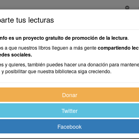
rte tus lecturas
e las Narices Largas
 de las Narices Largas
info es un proyecto gratuito de promoción de la lectura
.
 a que nuestros libros lleguen a más gente
compartiendo lec
edes sociales.
s y quieres, también puedes hacer una donación para mantene
 y posibilitar que nuestra biblioteca siga creciendo.
vación en su base, y veinte del nacimiento a la punta, no merec
Donar
Twitter
nariz es la más interesante, porque es el órgano de un sentido
 primera vez vemos una persona, reparamos sobre todo en la 
ento, y luego en la nariz. Es indudable que a primera vista una
Facebook
co, predispone a la risa; pero no disgusta, no repugna.