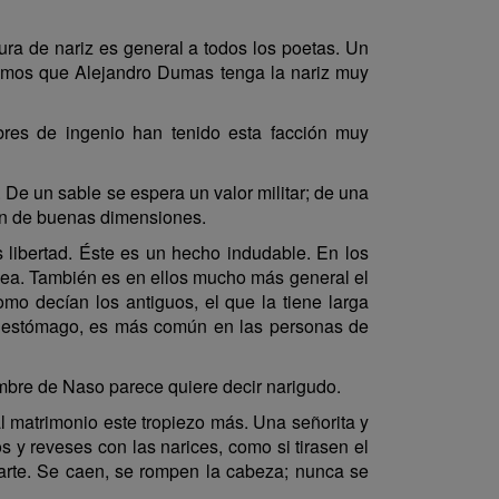
gura de nariz es general a todos los poetas. Un
eemos que Alejandro Dumas tenga la nariz muy
res de ingenio han tenido esta facción muy
De un sable se espera un valor militar; de una
ión de buenas dimensiones.
s libertad. Éste es un hecho indudable. En los
ácea. También es en ellos mucho más general el
mo decían los antiguos, el que la tiene larga
l estómago, es más común en las personas de
nombre de Naso parece quiere decir narigudo.
l matrimonio este tropiezo más. Una señorita y
 y reveses con las narices, como si tirasen el
 parte. Se caen, se rompen la cabeza; nunca se