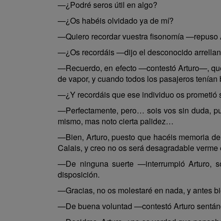
—¿Podré seros útil en algo?
—¿Os habéis olvidado ya de mí?
—Quiero recordar vuestra fisonomía —repuso 
—¿Os recordáis —dijo el desconocido arrella
—Recuerdo, en efecto —contestó Arturo—, que 
de vapor, y cuando todos los pasajeros tenía
—¿Y recordáis que ese individuo os prometió 
—Perfectamente, pero… sois vos sin duda, pue
mismo, mas noto cierta palidez…
—Bien, Arturo, puesto que hacéis memoria de 
Calais, y creo no os será desagradable verme 
—De ninguna suerte —interrumpió Arturo, s
disposición.
—Gracias, no os molestaré en nada, y antes bi
—De buena voluntad —contestó Arturo sentán