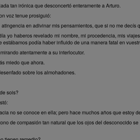
jada tan irónica que desconcertó enteramente a Arturo.
con voz tenue prosiguió:
l atingencia en adivinar mis pensamientos, que si no me decís 
 yo haberos revelado mi nombre, mi procedencia, mis viajes,
que estábamos podía haber influido de una manera fatal en vuestro
irando atentamente a su interlocutor.
más miedo que ahora.
 desenfado sobre los almohadones.
de sois?
stó:
racia no se conoce en ella; pero hace muchos años que estoy d
ono de compasión tan natural que los ojos del desconocido s
o tienen remedio?