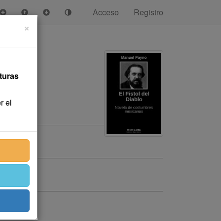
Acceso
Registro
×
turas
r el