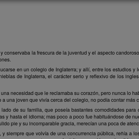
 y conservaba la frescura de la juventud y el aspecto candoros
iones.
carse en un colegio de Inglaterra; y allí, entre los estudios y 
ieblas de Inglaterra, el carácter serio y reflexivo de los ingle
 una necesidad que le reclamaba su corazón, pero nunca lo ha
o a una joven que vivía cerca del colegio, no podía contar má
l lado de su familia, que poseía bastantes comodidades para 
esas y hasta el idioma; mas poco a poco fue habituándose de nu
ulido pie y su incomparable gracia, merecían una poca de atenc
, y siempre que volvía de una concurrencia pública, reñía a los