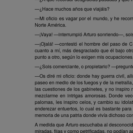
—¿Hace muchos años que viajáis?
—Mi oficio es vagar por el mundo, y he recorr
Norte América.
—¡Vaya! —interrumpió Arturo sonriendo—, sois
—¡Ojalá! —contestó el hombre del paso de Ca
cuanto a mí, más desgraciado que él bajo ot
punto a otro, según lo exigen mis ocupaciones
—¿Sois comerciante, o propietario? —preguntó
—Os diré mi oficio: donde hay guerra civil, al
paseo en medio de los fuegos y de la metralla,
las cuestiones de los gabinetes, y no inspiro
mezclarme en intrigas amorosas. Donde veo 
palomas, les inspiro celos, y cambio su idola
enderezar entuertos, lo cual es bastante para 
memoria de una patria donde vivía dichoso como
A medida que Arturo escuchaba al desconocid
miradas, fijas y como petrificadas, no podían ap