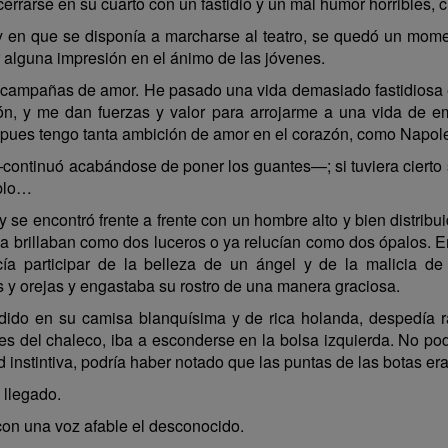
ncerrarse en su cuarto con un fastidio y un mal humor horribles,
y en que se disponía a marcharse al teatro, se quedó un mome
r alguna impresión en el ánimo de las jóvenes.
mpañas de amor. He pasado una vida demasiado fastidiosa en e
n, y me dan fuerzas y valor para arrojarme a una vida de em
le, pues tengo tanta ambición de amor en el corazón, como Napoleó
—continuó acabándose de poner los guantes—; si tuviera ciert
ablo…
, y se encontró frente a frente con un hombre alto y bien distri
a brillaban como dos luceros o ya relucían como dos ópalos. E
cía participar de la belleza de un ángel y de la malicia d
s y orejas y engastaba su rostro de una manera graciosa.
endido en su camisa blanquísima y de rica holanda, despedía r
nes del chaleco, iba a esconderse en la bolsa izquierda. No p
d instintiva, podría haber notado que las puntas de las botas 
 llegado.
con una voz afable el desconocido.