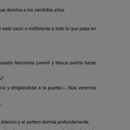
ue domina a los veintidós años.
stá vacío e indiferente a todo lo que pasa en
estra fisonomía juvenil y fresca podría hacer
s?
na y dirigiéndose a la puerta—. Nos veremos
o…
n silencio y el portero dormía profundamente.