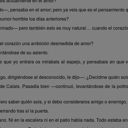
is actualmente en el amor?
—, pensaba en el amor; pero ya veis que es el pensamiento q
mor horrible los días anteriores?
mado— pero también esto es muy natural… cuando el corazón e
n el corazón una ambición desmedida de amor?
antándose de su asiento.
 que yo entrara os mirabais al espejo, y pensabais en que vu
o, dirigiéndose al desconocido, le dijo—: ¿Decidme quién soi
 Calais. Pasadla bien —continuó, levantándose de la poltro
ero saber quién sois, y si debo consideraros amigo o enemig
ando tras sí la puerta.
vano. Ni en la escalera ni en el patio había nada. Todo estaba e