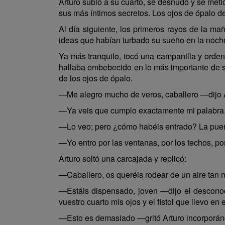
Arturo subió a su cuarto, se desnudó y se met
sus más íntimos secretos. Los ojos de ópalo del
Al día siguiente, los primeros rayos de la m
ideas que habían turbado su sueño en la noch
Ya más tranquilo, tocó una campanilla y orden
hallaba embebecido en lo más importante de su
de los ojos de ópalo.
—Me alegro mucho de veros, caballero —dijo A
—Ya veis que cumplo exactamente mi palabra
—Lo veo; pero ¿cómo habéis entrado? La puerta
—Yo entro por las ventanas, por los techos, po
Arturo soltó una carcajada y replicó:
—Caballero, os queréis rodear de un aire tan m
—Estáis dispensado, joven —dijo el desconoci
vuestro cuarto mis ojos y el fistol que llevo en
—Esto es demasiado —gritó Arturo incorporán