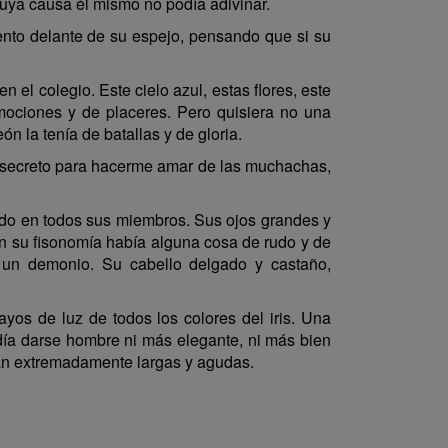
 cuya causa él mismo no podía adivinar.
nto delante de su espejo, pensando que si su
l colegio. Este cielo azul, estas flores, este
ociones y de placeres. Pero quisiera no una
n la tenía de batallas y de gloria.
o secreto para hacerme amar de las muchachas,
buido en todos sus miembros. Sus ojos grandes y
n su fisonomía había alguna cosa de rudo y de
e un demonio. Su cabello delgado y castaño,
ayos de luz de todos los colores del iris. Una
odía darse hombre ni más elegante, ni más bien
eran extremadamente largas y agudas.