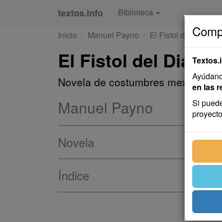
textos.info
Biblioteca
Compa
Inicio
Manuel Payno
El Fistol del Diablo
El Fistol del Diablo
Textos.
Ayúdanos
Novela de costumbres mexicanas
en las r
Manuel Payno
Si puede
proyecto
Novela
Índice