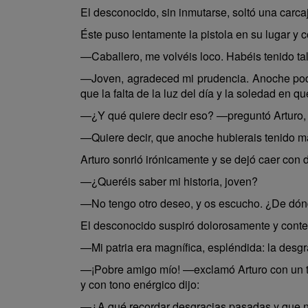
El desconocido, sin inmutarse, soltó una carca
Éste puso lentamente la pistola en su lugar y 
—Caballero, me volvéis loco. Habéis tenido ta
—Joven, agradeced mi prudencia. Anoche podía
que la falta de la luz del día y la soledad en 
—¿Y qué quiere decir eso? —preguntó Arturo, m
—Quiere decir, que anoche hubierais tenido 
Arturo sonrió irónicamente y se dejó caer con
—¿Queréis saber mi historia, joven?
—No tengo otro deseo, y os escucho. ¿De dón
El desconocido suspiró dolorosamente y conte
—Mi patria era magnífica, espléndida: la desg
—¡Pobre amigo mío! —exclamó Arturo con un t
y con tono enérgico dijo:
—¿A qué recordar desgracias pasadas y que n