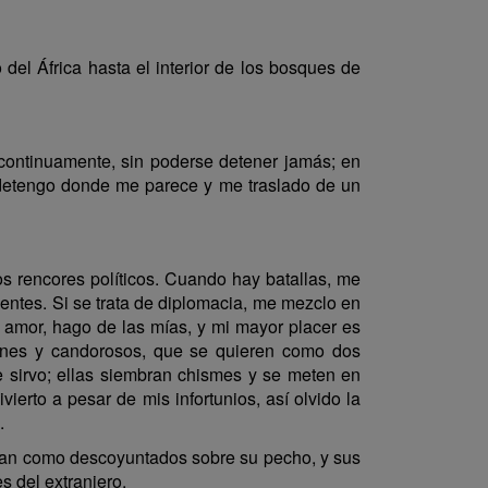
del África hasta el interior de los bosques de
continuamente, sin poderse detener jamás; en
 detengo donde me parece y me traslado de un
los rencores políticos. Cuando hay batallas, me
ientes. Si se trata de diplomacia, me mezclo en
l amor, hago de las mías, y mi mayor placer es
venes y candorosos, que se quieren como dos
me sirvo; ellas siembran chismes y se meten en
ierto a pesar de mis infortunios, así olvido la
.
ían como descoyuntados sobre su pecho, y sus
s del extranjero.