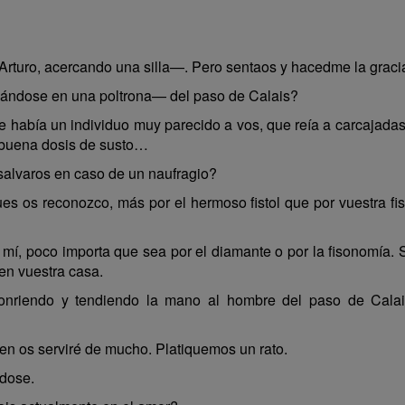
Arturo, acercando una silla—. Pero sentaos y hacedme la grac
nándose en una poltrona— del paso de Calais?
había un individuo muy parecido a vos, que reía a carcajadas
n buena dosis de susto…
salvaros en caso de un naufragio?
s os reconozco, más por el hermoso fistol que por vuestra fis
mí, poco importa que sea por el diamante o por la fisonomía. 
en vuestra casa.
onriendo y tendiendo la mano al hombre del paso de Cala
en os serviré de mucho. Platiquemos un rato.
dose.