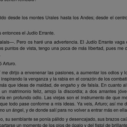
ido desde los montes Urales hasta los Andes; desde el centro 
 entonces el Judío Errante.
lais—. Pero os haré una advertencia. El Judío Errante vaga 
ros puntos de vista, tengo una poca de más libertad, pues me
.
 Arturo.
lí me dirijo a envenenar las pasiones, a aumentar los odios y 
 inspirando la venganza y la rabia en el corazón de los combat
 más que ideas de maldad, de engaño y de falsía. En cuanto a
un matrimonio feliz, arrojo la discordia; a dos amantes jó
tría en profundo odio. Las viejas son el instrumento de que 
que todo pase conforme a mis ideas. Ya veis, Arturo; así me div
 un ángel, y de donde salí para no volver a entrar más en ella
o, su semblante se ponía pálido y desencajado, sus brazos ca
artarse un momento de los ojos de ópalo y del fistol de brillante