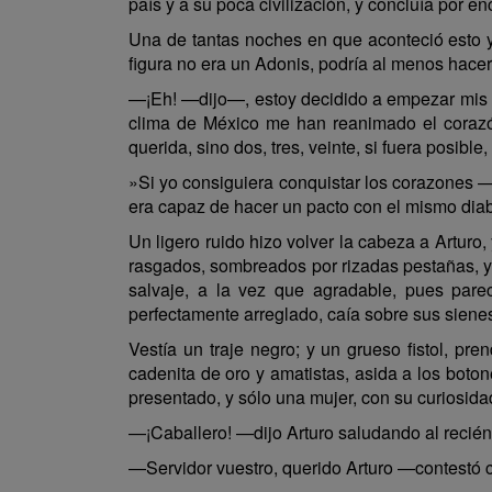
país y a su poca civilización, y concluía por e
Una de tantas noches en que aconteció esto 
figura no era un Adonis, podría al menos hace
—¡Eh! —dijo—, estoy decidido a empezar mis ca
clima de México me han reanimado el corazó
querida, sino dos, tres, veinte, si fuera posib
»Si yo consiguiera conquistar los corazones 
era capaz de hacer un pacto con el mismo di
Un ligero ruido hizo volver la cabeza a Arturo
rasgados, sombreados por rizadas pestañas, y
salvaje, a la vez que agradable, pues pare
perfectamente arreglado, caía sobre sus siene
Vestía un traje negro; y un grueso fistol, pr
cadenita de oro y amatistas, asida a los boto
presentado, y sólo una mujer, con su curiosida
—¡Caballero! —dijo Arturo saludando al recién
—Servidor vuestro, querido Arturo —contestó 