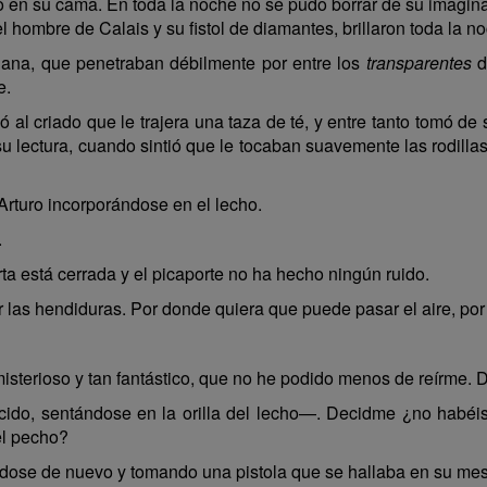
ió en su cama. En toda la noche no se pudo borrar de su imagin
 hombre de Calais y su fistol de diamantes, brillaron toda la n
añana, que penetraban débilmente por entre los
transparentes
de
e.
ó al criado que le trajera una taza de té, y entre tanto tomó d
 lectura, cuando sintió que le tocaban suavemente las rodillas
rturo incorporándose en el lecho.
.
 está cerrada y el picaporte no ha hecho ningún ruido.
r las hendiduras. Por donde quiera que puede pasar el aire, por
isterioso y tan fantástico, que no he podido menos de reírme. 
do, sentándose en la orilla del lecho—. Decidme ¿no habéis v
 el pecho?
dose de nuevo y tomando una pistola que se hallaba en su mes