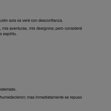
quién sois os veré con desconfianza.
 mis aventuras, mis designios; pero consideré
 espíritu.
esterrado.
e humedecieron; mas inmediatamente se repuso