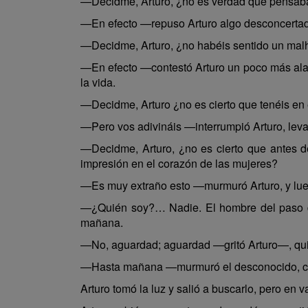
—Decidme, Arturo, ¿no es verdad que pensaba
—En efecto —repuso Arturo algo desconcertado
—Decidme, Arturo, ¿no habéis sentido un malhu
—En efecto —contestó Arturo un poco más alar
la vida.
—Decidme, Arturo ¿no es cierto que tenéis e
—Pero vos adivináis —interrumpió Arturo, lev
—Decidme, Arturo, ¿no es cierto que antes de
impresión en el corazón de las mujeres?
—Es muy extraño esto —murmuró Arturo, y lueg
—¿Quién soy?… Nadie. El hombre del paso de
mañana.
—No, aguardad; aguardad —gritó Arturo—, qui
—Hasta mañana —murmuró el desconocido, cerr
Arturo tomó la luz y salió a buscarlo, pero en 