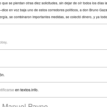
no que se pierdan otras diez solicitudes, sin dejar de oír todos los día
dice en voz baja uno de estos corredores políticos, a don Bruno Gazap
rgía, se combinaron importantes medidas, se colectó dinero, y ya todo
obsy
.
ón.
tificarse
en textos.info.
e Manuel Payno