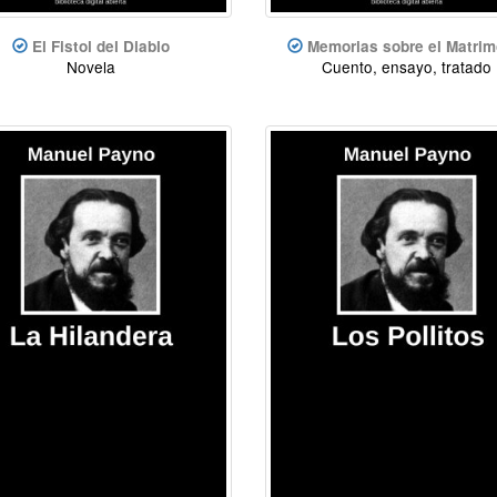
El Fistol del Diablo
Memorias sobre el Matrim
Novela
Cuento, ensayo, tratado