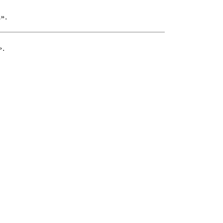
».
».