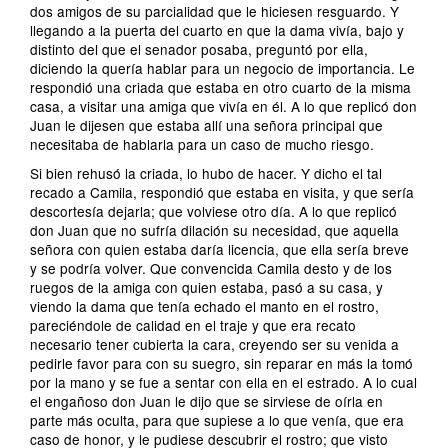
dos amigos de su parcialidad que le hiciesen resguardo. Y
llegando a la puerta del cuarto en que la dama vivía, bajo y
distinto del que el senador posaba, preguntó por ella,
diciendo la quería hablar para un negocio de importancia. Le
respondió una criada que estaba en otro cuarto de la misma
casa, a visitar una amiga que vivía en él. A lo que replicó don
Juan le dijesen que estaba allí una señora principal que
necesitaba de hablarla para un caso de mucho riesgo.
Si bien rehusó la criada, lo hubo de hacer. Y dicho el tal
recado a Camila, respondió que estaba en visita, y que sería
descortesía dejarla; que volviese otro día. A lo que replicó
don Juan que no sufría dilación su necesidad, que aquella
señora con quien estaba daría licencia, que ella sería breve
y se podría volver. Que convencida Camila desto y de los
ruegos de la amiga con quien estaba, pasó a su casa, y
viendo la dama que tenía echado el manto en el rostro,
pareciéndole de calidad en el traje y que era recato
necesario tener cubierta la cara, creyendo ser su venida a
pedirle favor para con su suegro, sin reparar en más la tomó
por la mano y se fue a sentar con ella en el estrado. A lo cual
el engañoso don Juan le dijo que se sirviese de oírla en
parte más oculta, para que supiese a lo que venía, que era
caso de honor, y le pudiese descubrir el rostro; que visto