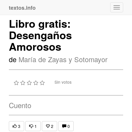
textos.info
Navega
Libro gratis:
Desengaños
Amorosos
de
María de Zayas y Sotomayor
Sin votos
Cuento
3
1
2
0