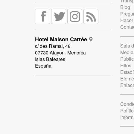
Trans
Blog
Pregun
Hacer
Conta
Hotel Maison Carrée
Sala 
c/ des Ramal, 48
Medio
07730 Alayor - Menorca
Public
Islas Baleares
Hitos
España
Estadí
Efemé
Enlac
Condi
Políti
Inform