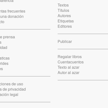
parencia
Textos
Títulos
tas frecuentes
Autores
 una donación
Etiquetas
cto
Editores
de prensa
Publicar
s
idad
Regalar libros
sticas
Cuentacuentos
rides
Texto al azar
es
Autor al azar
ciones de uso
ca de privacidad
ación legal