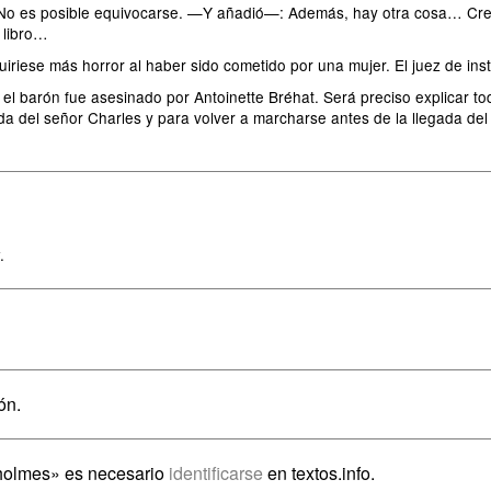
. No es posible equivocarse. —Y añadió—: Además, hay otra cosa… Creo
 libro…
quiriese más horror al haber sido cometido por una mujer. El juez de ins
el barón fue asesinado por Antoinette Bréhat. Será preciso explicar t
ida del señor Charles y para volver a marcharse antes de la llegada del
.
ón.
Sholmes» es necesario
identificarse
en textos.info.