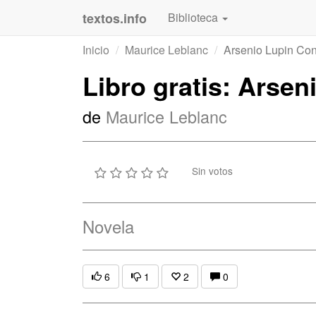
textos.info
Biblioteca
Inicio
Maurice Leblanc
Arsenio Lupin Con
Libro gratis: Arse
de
Maurice Leblanc
Sin votos
Novela
6
1
2
0