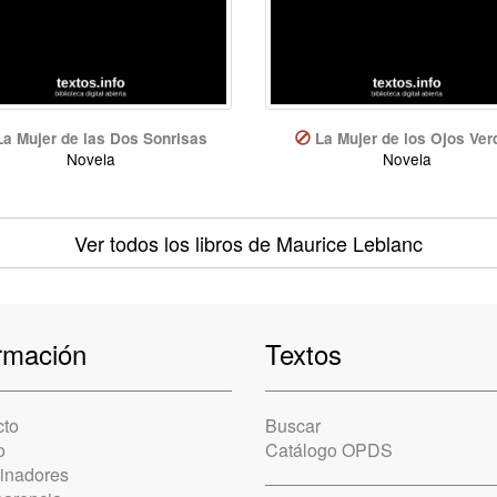
La Mujer de las Dos Sonrisas
La Mujer de los Ojos Ver
Novela
Novela
Ver todos los libros
de Maurice Leblanc
rmación
Textos
cto
Buscar
o
Catálogo OPDS
cinadores