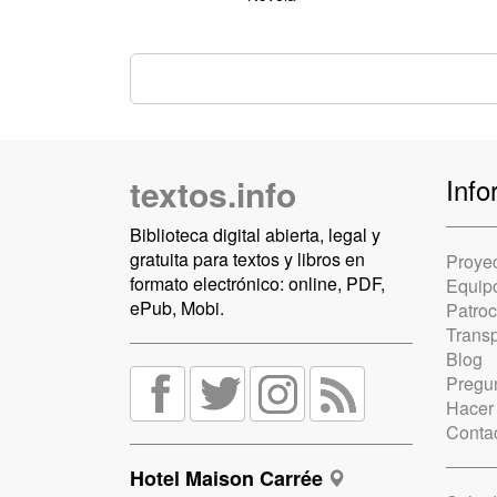
textos.info
Info
Biblioteca digital abierta, legal y
gratuita para textos y libros en
Proye
formato electrónico: online, PDF,
Equip
ePub, Mobi.
Patro
Trans
Blog
Pregun
Hacer
Conta
Hotel Maison Carrée