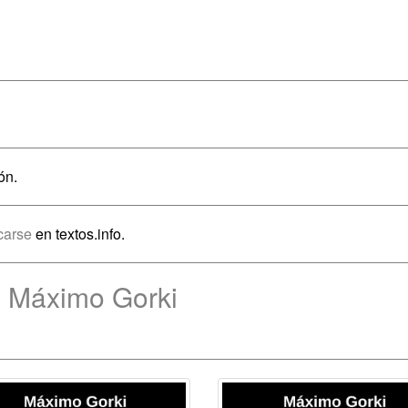
ón.
icarse
en textos.info.
e Máximo Gorki