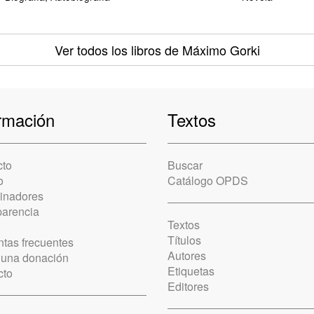
Ver todos los libros
de Máximo Gorki
rmación
Textos
cto
Buscar
o
Catálogo OPDS
cinadores
parencia
Textos
Títulos
tas frecuentes
Autores
 una donación
Etiquetas
cto
Editores