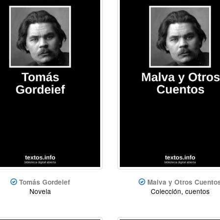
Tomás Gordeief
Malva y Otros Cuento
Novela
Colección, cuentos