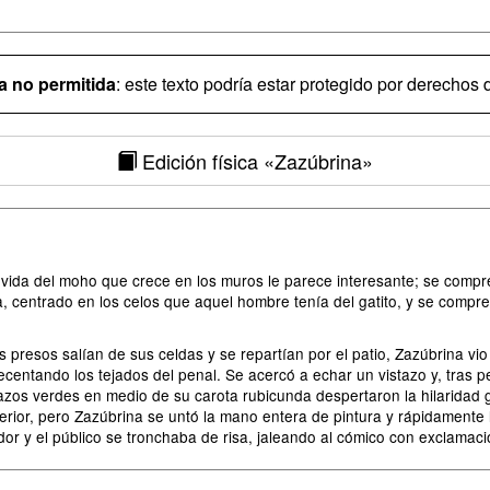
 no permitida
: este texto podría estar protegido por derechos d
Edición física
«Zazúbrina»
 vida del moho que crece en los muros le parece interesante; se compr
 centrado en los celos que aquel hombre tenía del gatito, y se compr
s presos salían de sus celdas y se repartían por el patio, Zazúbrina vi
centando los tejados del penal. Se acercó a echar un vistazo y, tras 
tazos verdes en medio de su carota rubicunda despertaron la hilaridad g
perior, pero Zazúbrina se untó la mano entera de pintura y rápidamente
dor y el público se tronchaba de risa, jaleando al cómico con exclamaci