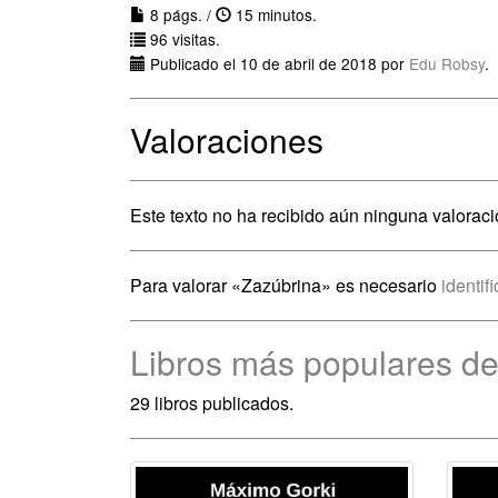
8 págs. /
15 minutos.
96 visitas.
Publicado el 10 de abril de 2018 por
Edu Robsy
.
Valoraciones
Este texto no ha recibido aún ninguna valoraci
Para valorar «Zazúbrina» es necesario
identif
Libros más populares d
29 libros publicados.