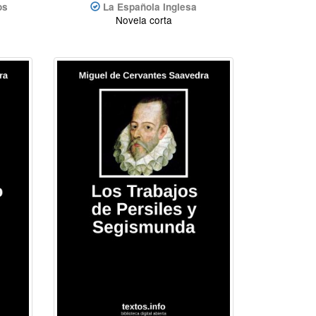
os
La Española Inglesa
Novela corta