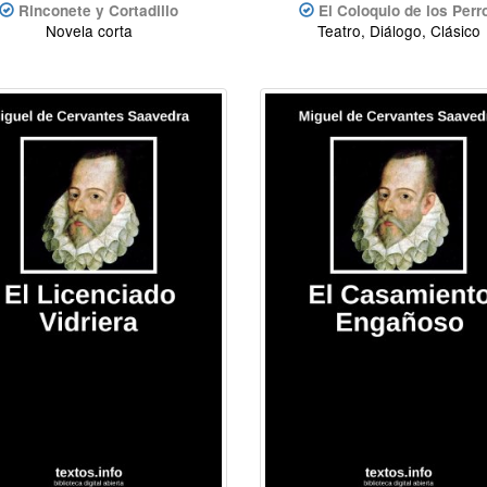
Rinconete y Cortadillo
El Coloquio de los Perr
Novela corta
Teatro, Diálogo, Clásico