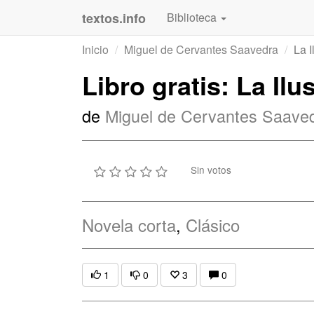
textos.info
Biblioteca
Inicio
Miguel de Cervantes Saavedra
La I
Libro gratis: La Il
de
Miguel de Cervantes Saave
Sin votos
Novela corta
,
Clásico
1
0
3
0