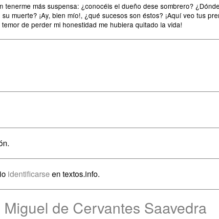
 sin tenerme más suspensa: ¿conocéis el dueño dese sombrero? ¿Dónde 
 su muerte? ¡Ay, bien mío!, ¿qué sucesos son éstos? ¡Aquí veo tus pre
 temor de perder mi honestidad me hubiera quitado la vida!
ón.
rio
identificarse
en textos.info.
e Miguel de Cervantes Saavedra