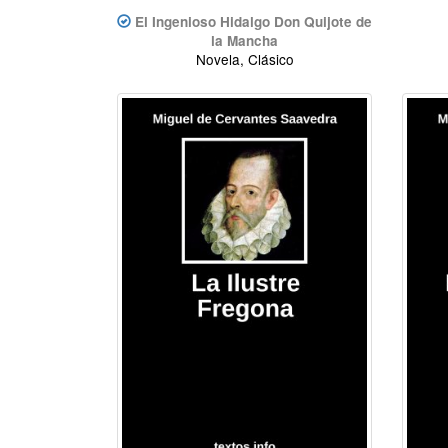
El Ingenioso Hidalgo Don Quijote de
la Mancha
Novela, Clásico