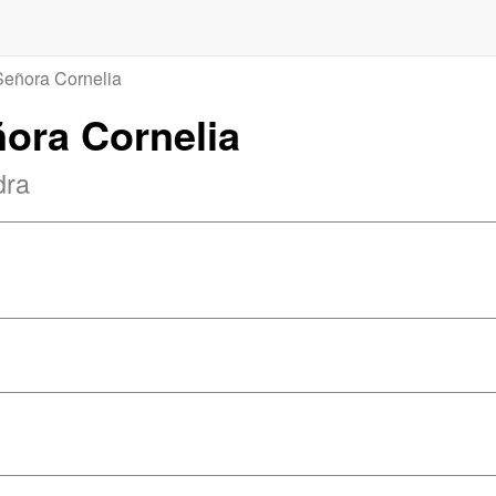
Señora Cornelia
ñora Cornelia
dra