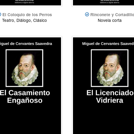
El Coloquio de los Perros
Rinconete y Cortadill
Teatro, Diálogo, Clásico
Novela corta