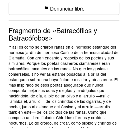
Denunciar libro
Fragmento de «Batracófilos y
Batracófobos»
Y así es como se criaron ranas en el hermoso estanque del
hermoso jardín del hermoso Casino de la hermosa ciudad de
Ciamaña. Con gran encanto y regocijo de los poetas y sus
similares. Porque los poetas casineros ciamañeses eran
batracófilos, amantes de las ranas. No que les gustase
comérselas, sino verlas estarse posadas a la orilla del
estanque o sobre una boya flotante o saltar y oírlas croar. El
más inspirado de esos poetas aseguraba que nunca
componía mejor sus odas y elegías y madrigales que
haciéndolo, de día, al pie de un olivo y al arrullo —así le
llamaba él, arrullo— de los chirridos de las cigarras, y de
noche, junto al estanque del Casino y al arrullo —arrullo
también éste— de los croídos de las ranas. Como que
compuso un libro titulado: Chirridos diurnos y croídos
nocturnos. Lo de croído, de croar, como silbido y chirrido de