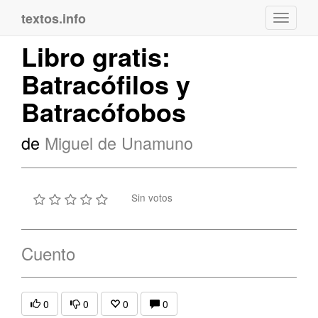
textos.info
Navega
Libro gratis:
Batracófilos y
Batracófobos
de
Miguel de Unamuno
Sin votos
Cuento
0
0
0
0