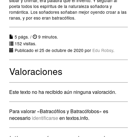
silbar y chirriar, era palabra que él inventó. Y seguían al
poeta todos los espíritus de la naturaleza soñadora y
romántica. Los soñadores soñaban mejor oyendo croar a las
ranas, y por eso eran batracófilos.
5 págs. /
9 minutos.
152 visitas.
Publicado el 25 de octubre de 2020 por
Edu Robsy
.
Valoraciones
Este texto no ha recibido aún ninguna valoración.
Para valorar «Batracófilos y Batracófobos» es
necesario
identificarse
en textos.info.