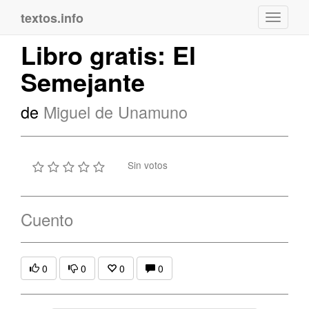
textos.info
Navega
Libro gratis: El
Semejante
de
Miguel de Unamuno
Sin votos
Cuento
0
0
0
0