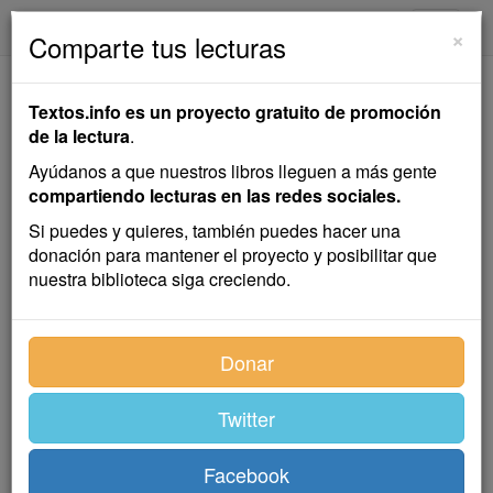
textos.info
Navega
×
Comparte tus lecturas
En Torno al
Textos.info es un proyecto gratuito de promoción
Casticismo
de la lectura
.
Ayúdanos a que nuestros libros lleguen a más gente
Miguel de Unamuno
compartiendo lecturas en las redes sociales.
Si puedes y quieres, también puedes hacer una
donación para mantener el proyecto y posibilitar que
Ensayo
nuestra biblioteca siga creciendo.
Índice
Donar
Twitter
Facebook
I. La tradición eterna