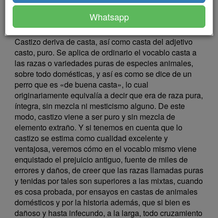
Tomo aquí los términos castizo y casticismo en la
Whatsapp
mayor amplitud de su sentido corriente.
Castizo deriva de casta, así como casta del adjetivo
casto, puro. Se aplica de ordinario el vocablo casta a
las razas o variedades puras de especies animales,
sobre todo domésticas, y así es como se dice de un
perro que es «de buena casta», lo cual
originariamente equivalía a decir que era de raza pura,
íntegra, sin mezcla ni mesticismo alguno. De este
modo, castizo viene a ser puro y sin mezcla de
elemento extraño. Y si tenemos en cuenta que lo
castizo se estima como cualidad excelente y
ventajosa, veremos cómo en el vocablo mismo viene
enquistado el prejuicio antiguo, fuente de miles de
errores y daños, de creer que las razas llamadas puras
y tenidas por tales son superiores a las mixtas, cuando
es cosa probada, por ensayos en castas de animales
domésticos y por la historia además, que si bien es
dañoso y hasta infecundo, a la larga, todo cruzamiento