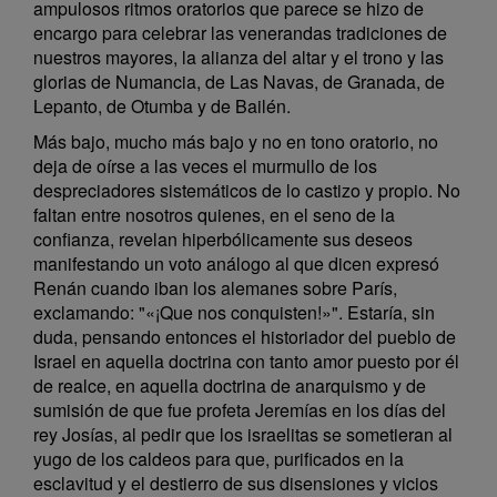
ampulosos ritmos oratorios que parece se hizo de
encargo para celebrar las venerandas tradiciones de
nuestros mayores, la alianza del altar y el trono y las
glorias de Numancia, de Las Navas, de Granada, de
Lepanto, de Otumba y de Bailén.
Más bajo, mucho más bajo y no en tono oratorio, no
deja de oírse a las veces el murmullo de los
despreciadores sistemáticos de lo castizo y propio. No
faltan entre nosotros quienes, en el seno de la
confianza, revelan hiperbólicamente sus deseos
manifestando un voto análogo al que dicen expresó
Renán cuando iban los alemanes sobre París,
exclamando: "«¡Que nos conquisten!»". Estaría, sin
duda, pensando entonces el historiador del pueblo de
Israel en aquella doctrina con tanto amor puesto por él
de realce, en aquella doctrina de anarquismo y de
sumisión de que fue profeta Jeremías en los días del
rey Josías, al pedir que los israelitas se sometieran al
yugo de los caldeos para que, purificados en la
esclavitud y el destierro de sus disensiones y vicios