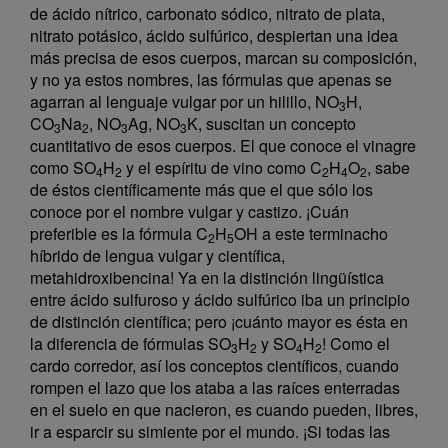
de ácido nítrico, carbonato sódico, nitrato de plata,
nitrato potásico, ácido sulfúrico, despiertan una idea
más precisa de esos cuerpos, marcan su composición,
y no ya estos nombres, las fórmulas que apenas se
agarran al lenguaje vulgar por un hilillo, NO
H,
3
CO
Na
, NO
Ag, NO
K, suscitan un concepto
3
2
3
3
cuantitativo de esos cuerpos. El que conoce el vinagre
como SO
H
y el espíritu de vino como C
H
O
, sabe
4
2
2
4
2
de éstos científicamente más que el que sólo los
conoce por el nombre vulgar y castizo. ¡Cuán
preferible es la fórmula C
H
OH a este terminacho
2
5
híbrido de lengua vulgar y científica,
metahidroxibencina! Ya en la distinción lingüística
entre ácido sulfuroso y ácido sulfúrico iba un principio
de distinción científica; pero ¡cuánto mayor es ésta en
la diferencia de fórmulas SO
H
y SO
H
! Como el
3
2
4
2
cardo corredor, así los conceptos científicos, cuando
rompen el lazo que los ataba a las raíces enterradas
en el suelo en que nacieron, es cuando pueden, libres,
ir a esparcir su simiente por el mundo. ¡Si todas las