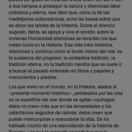
a sus campos a proseguir la oscura y silenciosa labor
cotidiana y eterna, esa labor que, como la de las
madréporas suboceánicas, echa las bases sobre que
se alzan los islotes de la Historia. Sobre el silencio
augusto, decía, se apoya y vive el sonido; sobre la
inmensa Humanidad silenciosa se levantan los que
meten bulla en la Historia. Esa vida intra-histórica,
silenciosa y continua como el fondo mismo del mar, es
la sustancia del progreso, la verdadera tradición, la
tradición eterna, no la tradición mentira que se suele ir
a buscar al pasado enterrado en libros y papeles y
monumentos y piedras.
Los que viven en el mundo, en la Historia, atados al
«presente momento histórico», peloteados por las olas
en la superficie del mar donde se agitan náufragos,
éstos no creen más que en las tempestades y los
cataclismos seguidos de calmas, éstos creen que
puede interrumpirse y reanudarse la vida. Se ha
hablado mucho de una reanudación de la historia de
España, y lo que la reanudó en parte fue que la