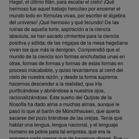
Hegel, el último titán, para escalar el cielo! ¡Qué
hermoso fue aquel trabajo hercúleo por encerrar el
mundo todo en fórmulas vivas, por escribir el álgebra
del universo! ¡Qué hermoso y qué fecundo! De las
ruinas de aquella torre, aspiración a la ciencia
absoluta, se han sacado cimientos para la ciencia
positiva y sólida; de las migajas de la mesa hegeliana
viven los que más la denigran. Comprendió que el
mundo de la ciencia son formas enchufadas unas en
otras, formas de formas y formas de estas formas en
proceso inacabable, y quiso levantarnos al cenit del
cielo de nuestra razón, y desde la forma suprema
hacernos descender a la realidad, que iría
purificándose y abriéndose a nuestros ojos,
racionalizándose. Este sueño del Quijote de la
filosofía ha dado alma a muchas almas, aunque le
pasó lo que al barón de Münchhausen, que quería
sacarse del pozo tirándose de las orejas. Tenía que
hablar una lengua, lengua nacional, y el lenguaje
humano es pobre para tal empresa, que era la
empresa nada menos que de hacernos dioses. Fue —