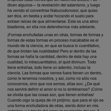
dicen algunos— la revelación del satanismo, y luego
ha venido el convertirse Nabucodonosor, que quiso
ser dios, en bestia y andar hozando el suelo para
extraer raíces de que alimentarse. Esta es una atroz
blasfemia, en ella nos detendremos más adelante.
¡Formas enchufadas unas en otras, formas de formas y
formas de estas formas en proceso inacabable es el
mundo de la ciencia, en que se busca lo cuantitativo,
de que brotan las cualidades! Pero si dentro de las
formas se halla la cantidad, dentro de ésta hay una
cualidad, lo intracuantitativo, el quid divinum. Todo
tiene entrañas, todo tiene un adentro, incluso la
ciencia. Las formas que vemos fuera tienen un dentro,
como le tenemos nosotros, y así, como no sólo nos
conocemos, sino que nos somos, ellas son. ¿De qué
nos servirá definir el amor si no lo sintiéramos? ¡Cómo
se olvida que las cosas son, que tienen entrañas!
Cuando oigo la queja de mi prójimo, que para el ojo es
una forma enchufadora de otras, siento dolor en mis
entrañas, y a través del amor, la revelación del ser. A