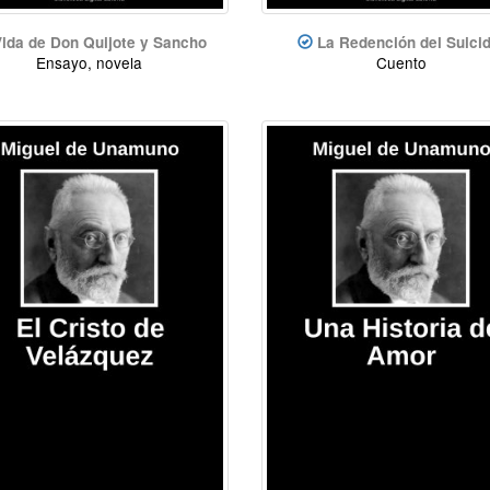
ida de Don Quijote y Sancho
La Redención del Suicid
Ensayo, novela
Cuento