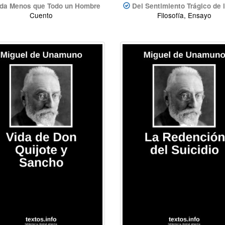
da Menos que Todo un Hombre
Del Sentimiento Trágico de 
Cuento
Filosofía, Ensayo