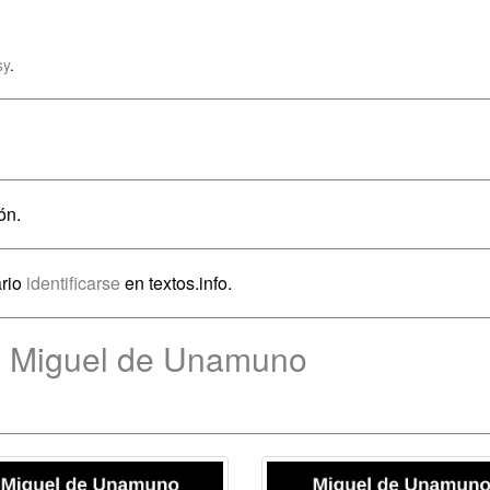
sy
.
ón.
ario
identificarse
en textos.info.
e Miguel de Unamuno