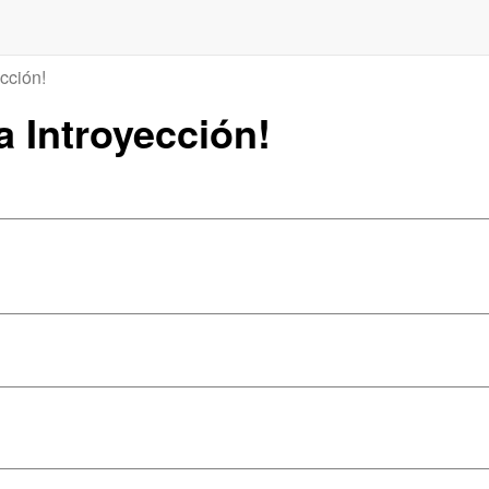
ección!
la Introyección!