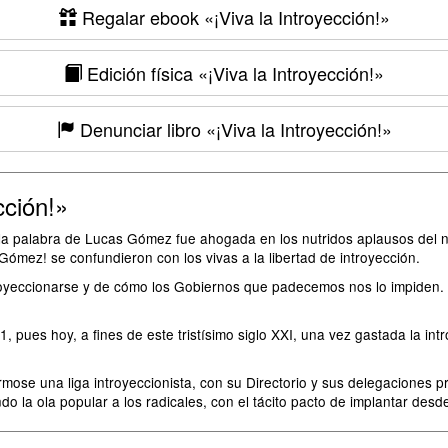
Regalar ebook
«¡Viva la Introyección!»
Edición física
«¡Viva la Introyección!»
Denunciar libro
«¡Viva la Introyección!»
cción!»
, la palabra de Lucas Gómez fue ahogada en los nutridos aplausos del n
Gómez! se confundieron con los vivas a la libertad de introyección.
troyeccionarse y de cómo los Gobiernos que padecemos nos lo impiden.
, pues hoy, a fines de este tristísimo siglo XXI, una vez gastada la in
rmose una liga introyeccionista, con su Directorio y sus delegaciones p
endo la ola popular a los radicales, con el tácito pacto de implantar desd