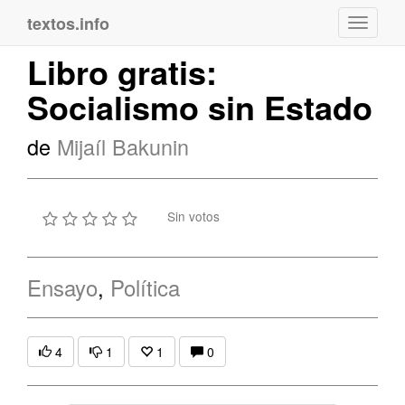
textos.info
Navega
Libro gratis:
Socialismo sin Estado
de
Mijaíl Bakunin
Sin votos
Ensayo
,
Política
4
1
1
0