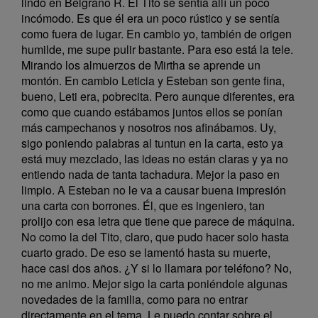
lindo en Belgrano R. El Tito se sentía allí un poco
incómodo. Es que él era un poco rústico y se sentía
como fuera de lugar. En cambio yo, también de origen
humilde, me supe pulir bastante. Para eso está la tele.
Mirando los almuerzos de Mirtha se aprende un
montón. En cambio Leticia y Esteban son gente fina,
bueno, Leti era, pobrecita. Pero aunque diferentes, era
como que cuando estábamos juntos ellos se ponían
más campechanos y nosotros nos afinábamos. Uy,
sigo poniendo palabras al tuntun en la carta, esto ya
está muy mezclado, las ideas no están claras y ya no
entiendo nada de tanta tachadura. Mejor la paso en
limpio. A Esteban no le va a causar buena impresión
una carta con borrones. Él, que es ingeniero, tan
prolijo con esa letra que tiene que parece de máquina.
No como la del Tito, claro, que pudo hacer solo hasta
cuarto grado. De eso se lamentó hasta su muerte,
hace casi dos años. ¿Y si lo llamara por teléfono? No,
no me animo. Mejor sigo la carta poniéndole algunas
novedades de la familia, como para no entrar
directamente en el tema. Le puedo contar sobre el