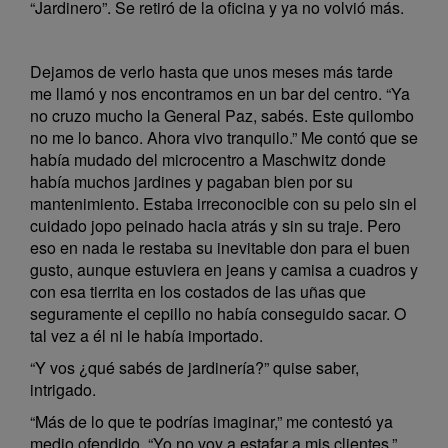
“Jardinero”. Se retiró de la oficina y ya no volvió más.
Dejamos de verlo hasta que unos meses más tarde
me llamó y nos encontramos en un bar del centro. “Ya
no cruzo mucho la General Paz, sabés. Este quilombo
no me lo banco. Ahora vivo tranquilo.” Me contó que se
había mudado del microcentro a Maschwitz donde
había muchos jardines y pagaban bien por su
mantenimiento. Estaba irreconocible con su pelo sin el
cuidado jopo peinado hacia atrás y sin su traje. Pero
eso en nada le restaba su inevitable don para el buen
gusto, aunque estuviera en jeans y camisa a cuadros y
con esa tierrita en los costados de las uñas que
seguramente el cepillo no había conseguido sacar. O
tal vez a él ni le había importado.
“Y vos ¿qué sabés de jardinería?” quise saber,
intrigado.
“Más de lo que te podrías imaginar,” me contestó ya
medio ofendido. “Yo no voy a estafar a mis clientes.”