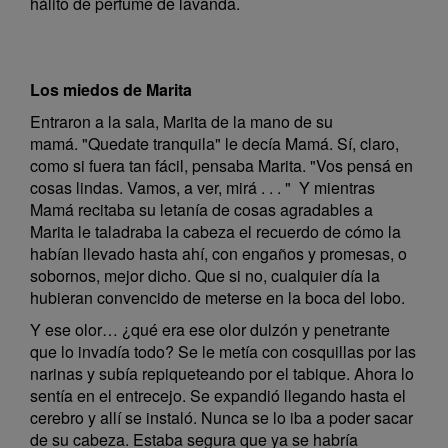
hálito de perfume de lavanda.
Los miedos de Marita
Entraron a la sala, Marita de la mano de su
mamá. "Quedate tranquila" le decía Mamá. Sí, claro,
como si fuera tan fácil, pensaba Marita. "Vos pensá en
cosas lindas. Vamos, a ver, mirá . . . " Y mientras
Mamá recitaba su letanía de cosas agradables a
Marita le taladraba la cabeza el recuerdo de cómo la
habían llevado hasta ahí, con engaños y promesas, o
sobornos, mejor dicho. Que si no, cualquier día la
hubieran convencido de meterse en la boca del lobo.
Y ese olor… ¿qué era ese olor dulzón y penetrante
que lo invadía todo? Se le metía con cosquillas por las
narinas y subía repiqueteando por el tabique. Ahora lo
sentía en el entrecejo. Se expandió llegando hasta el
cerebro y allí se instaló. Nunca se lo iba a poder sacar
de su cabeza. Estaba segura que ya se habría