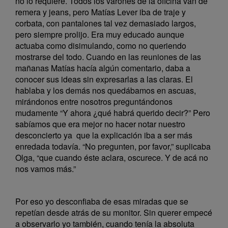
no lo requiere. Todos los varones de la oficina van de
remera y jeans, pero Matías Lever iba de traje y
corbata, con pantalones tal vez demasiado largos,
pero siempre prolijo. Era muy educado aunque
actuaba como disimulando, como no queriendo
mostrarse del todo. Cuando en las reuniones de las
mañanas Matías hacía algún comentario, daba a
conocer sus ideas sin expresarlas a las claras. El
hablaba y los demás nos quedábamos en ascuas,
mirándonos entre nosotros preguntándonos
mudamente “Y ahora ¿qué habrá querido decir?” Pero
sabíamos que era mejor no hacer notar nuestro
desconcierto ya que la explicación iba a ser más
enredada todavía. “No pregunten, por favor,” suplicaba
Olga, “que cuando éste aclara, oscurece. Y de acá no
nos vamos más.”
Por eso yo desconfiaba de esas miradas que se
repetían desde atrás de su monitor. Sin querer empecé
a observarlo yo también, cuando tenía la absoluta