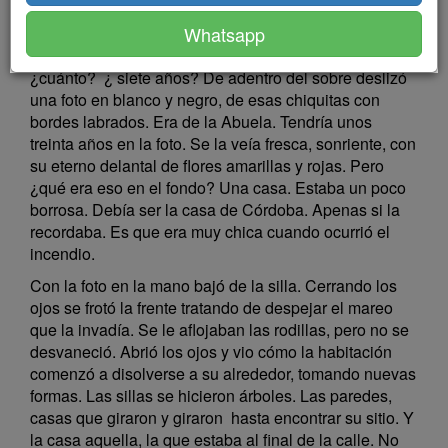
Abuela. Contra la pared había un sobre color madera.
Whatsapp
¿Qué hacía eso allí, detrás de las cajas? Nadie tocaba
las cosas de la Abuela desde que murió, hacía
¿cuánto? ¿ siete años? De adentro del sobre deslizó
una foto en blanco y negro, de esas chiquitas con
bordes labrados. Era de la Abuela. Tendría unos
treinta años en la foto. Se la veía fresca, sonriente, con
su eterno delantal de flores amarillas y rojas. Pero
¿qué era eso en el fondo? Una casa. Estaba un poco
borrosa. Debía ser la casa de Córdoba. Apenas si la
recordaba. Es que era muy chica cuando ocurrió el
incendio.
Con la foto en la mano bajó de la silla. Cerrando los
ojos se frotó la frente tratando de despejar el mareo
que la invadía. Se le aflojaban las rodillas, pero no se
desvaneció. Abrió los ojos y vio cómo la habitación
comenzó a disolverse a su alrededor, tomando nuevas
formas. Las sillas se hicieron árboles. Las paredes,
casas que giraron y giraron hasta encontrar su sitio. Y
la casa aquella, la que estaba al final de la calle. No