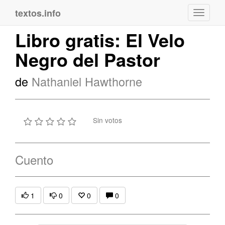
textos.info
Navega
Libro gratis: El Velo
Negro del Pastor
de
Nathaniel Hawthorne
Sin votos
Cuento
1
0
0
0