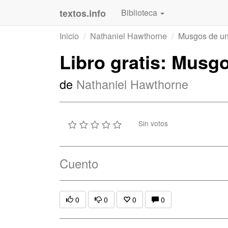
textos.info
Biblioteca
Inicio
Nathaniel Hawthorne
Musgos de un
Libro gratis: Musg
de
Nathaniel Hawthorne
Sin votos
Cuento
0
0
0
0