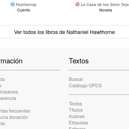
Feathertop
La Casa de los Siete Tej
Cuento
Novela
Ver todos los libros
de Nathaniel Hawthorne
rmación
Textos
cto
Buscar
o
Catálogo OPDS
cinadores
parencia
Textos
Títulos
tas frecuentes
Autores
 una donación
Etiquetas
cto
Editores