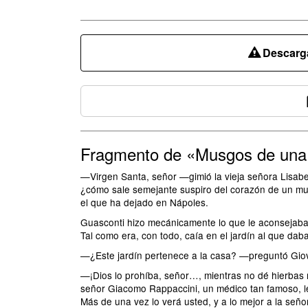
Descarga
Fragmento de «Musgos de una 
—Virgen Santa, señor —gimió la vieja señora Lisabet
¿cómo sale semejante suspiro del corazón de un much
el que ha dejado en Nápoles.
Guasconti hizo mecánicamente lo que le aconsejaba l
Tal como era, con todo, caía en el jardín al que dab
—¿Este jardín pertenece a la casa? —preguntó Gio
—¡Dios lo prohíba, señor…, mientras no dé hierbas m
señor Giacomo Rappaccini, un médico tan famoso, le
Más de una vez lo verá usted, y a lo mejor a la señor