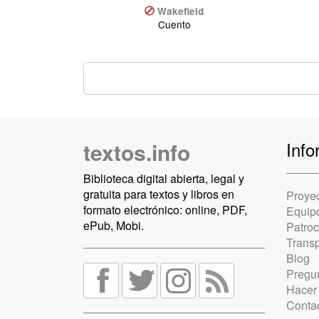
Wakefield
Cuento
textos.info
Info
Biblioteca digital abierta, legal y
gratuita para textos y libros en
Proye
formato electrónico: online, PDF,
Equip
ePub, Mobi.
Patro
Trans
Blog
Pregun
Hacer
Conta