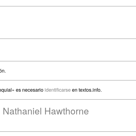
ón.
oquial» es necesario
identificarse
en textos.info.
e Nathaniel Hawthorne