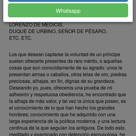
CIUDADANO Y SECRETARIO DE FLORENCIA,
Whatsapp
AL
Magnífico Señor
LORENZO DE MEDICIS,
DUQUE DE URBINO, SEÑOR DE PÉSARO,
ETC. ETC.
Los que desean captarse la voluntad de un príncipe
suelen ofrecerle presentes de raro mérito, o aquellas
cosas que son conocidamente de su agrado: unos le
presentan armas o caballos, otros telas de oro, piedras
preciosas, alhajas, en fin, dignas de su grandeza.
Deseando yo, pues, ofreceros una prueba de mi
adhesión y respetuosa obediencia, he encontrado que
la alhaja de más valor, y tal vez la única que poseo, es
el conocimiento de lo que han hecho los grandes
hombres; conocimiento que he adquirido con una
larga experiencia de la política moderna, y una lectura
continua de la que seguían los antiguos. De todo esto,
meditado y examinado con detención escrupulosa, he