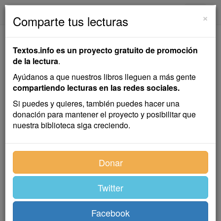
textos.info
Navega
×
Comparte tus lecturas
El Príncipe
Textos.info es un proyecto gratuito de promoción
de la lectura
.
Nicolás Maquiavelo
Ayúdanos a que nuestros libros lleguen a más gente
compartiendo lecturas en las redes sociales.
Política
,
tratado
,
ensayo
Si puedes y quieres, también puedes hacer una
donación para mantener el proyecto y posibilitar que
nuestra biblioteca siga creciendo.
Índice
Donar
Twitter
Dedicatoria
Facebook
NICOLAS MAQUIAVELO,