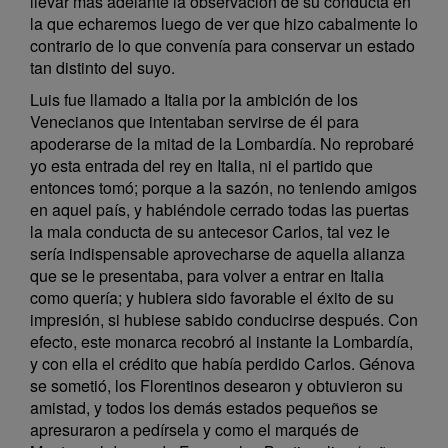
llevar más adelante la observación de su conducta en
la que echaremos luego de ver que hizo cabalmente lo
contrario de lo que convenía para conservar un estado
tan distinto del suyo.
Luis fue llamado a Italia por la ambición de los
Venecianos que intentaban servirse de él para
apoderarse de la mitad de la Lombardía. No reprobaré
yo esta entrada del rey en Italia, ni el partido que
entonces tomó; porque a la sazón, no teniendo amigos
en aquel país, y habiéndole cerrado todas las puertas
la mala conducta de su antecesor Carlos, tal vez le
sería indispensable aprovecharse de aquella alianza
que se le presentaba, para volver a entrar en Italia
como quería; y hubiera sido favorable el éxito de su
impresión, si hubiese sabido conducirse después. Con
efecto, este monarca recobró al instante la Lombardía,
y con ella el crédito que había perdido Carlos. Génova
se sometió, los Florentinos desearon y obtuvieron su
amistad, y todos los demás estados pequeños se
apresuraron a pedírsela y como el marqués de