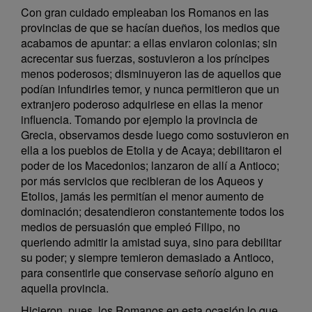
Con gran cuidado empleaban los Romanos en las
provincias de que se hacían dueños, los medios que
acabamos de apuntar: a ellas enviaron colonias; sin
acrecentar sus fuerzas, sostuvieron a los príncipes
menos poderosos; disminuyeron las de aquellos que
podían infundirles temor, y nunca permitieron que un
extranjero poderoso adquiriese en ellas la menor
influencia. Tomando por ejemplo la provincia de
Grecia, observamos desde luego como sostuvieron en
ella a los pueblos de Etolia y de Acaya; debilitaron el
poder de los Macedonios; lanzaron de allí a Antioco;
por más servicios que recibieran de los Aqueos y
Etolios, jamás les permitían el menor aumento de
dominación; desatendieron constantemente todos los
medios de persuasión que empleó Filipo, no
queriendo admitir la amistad suya, sino para debilitar
su poder; y siempre temieron demasiado a Antioco,
para consentirle que conservase señorío alguno en
aquella provincia.
Hicieron, pues, los Romanos en esta ocasión lo que