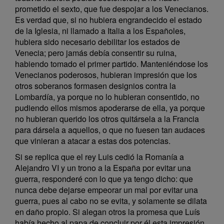
prometido el sexto, que fue despojar a los Venecianos.
Es verdad que, si no hubiera engrandecido el estado
de la Iglesia, ni llamado a Italia a los Españoles,
hubiera sido necesario debilitar los estados de
Venecia; pero jamás debía consentir su ruina,
habiendo tomado el primer partido. Manteniéndose los
Venecianos poderosos, hubieran impresión que los
otros soberanos formasen designios contra la
Lombardía, ya porque no lo hubieran consentido, no
pudiendo ellos mismos apoderarse de ella, ya porque
no hubieran querido los otros quitársela a la Francia
para dársela a aquellos, o que no fuesen tan audaces
que vinieran a atacar a estas dos potencias.
Si se replica que el rey Luis cedió la Romanía a
Alejandro VI y un trono a la España por evitar una
guerra, responderé con lo que ya tengo dicho: que
nunca debe dejarse empeorar un mal por evitar una
guerra, pues al cabo no se evita, y solamente se dilata
en daño propio. Si alegan otros la promesa que Luís
había hecho al papa de concluir por él esta impresión,