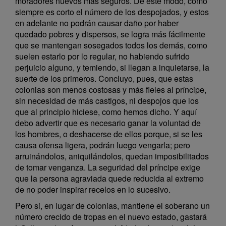
moradores nuevos más seguros. De este modo, como
siempre es corto el número de los despojados, y estos
en adelante no podrán causar daño por haber
quedado pobres y dispersos, se logra más fácilmente
que se mantengan sosegados todos los demás, como
suelen estarlo por lo regular, no habiendo sufrido
perjuicio alguno, y temiendo, si llegan a inquietarse, la
suerte de los primeros. Concluyo, pues, que estas
colonias son menos costosas y más fieles al príncipe,
sin necesidad de más castigos, ni despojos que los
que al principio hiciese, como hemos dicho. Y aquí
debo advertir que es necesario ganar la voluntad de
los hombres, o deshacerse de ellos porque, si se les
causa ofensa ligera, podrán luego vengarla; pero
arruinándolos, aniquilándolos, quedan imposibilitados
de tomar venganza. La seguridad del príncipe exige
que la persona agraviada quede reducida al extremo
de no poder inspirar recelos en lo sucesivo.
Pero si, en lugar de colonias, mantiene el soberano un
número crecido de tropas en el nuevo estado, gastará