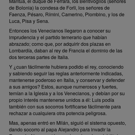
Mantua, el duque de Ferrara, los Bentivoglios (señores
de Bolonia) la condesa de Forli, los señores de
Faenza, Pésaro, Rímini, Camerino, Piombino, y los de
Luca, Pisa y Sena.
Entonces los Venecianos llegaron a conocer su
imprudencia y el partido temerario que habían
abrazado; como que, por adquirir dos plazas en
Lombardía, daban al rey de Francia el dominio de las
dos terceras partes de Italia.
Y ¿cuan fácilmente hubiera podido el rey, conociendo
y sabiendo seguir las reglas anteriormente indicadas,
mantenerse poderoso en Italia, y conservar y defender
a sus amigos? Estos, aunque numerosos y fuertes,
temían a la Iglesia y a los Venecianos, y debían por su
propio interés mantenerse unidos a él: Luis podía
también con sus socorros fortificarse fácilmente para
rechazar a cualquiera otra potencia peligrosa.
Mas, apenas entró en Milán, siguió el sistema opuesto,
dando socorro al papa Alejandro para invadir la