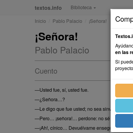
textos.info
Biblioteca
Compa
Inicio
Pablo Palacio
¡Señora!
¡Señora!
Textos.
Ayúdanos
Pablo Palacio
en las r
Si puede
proyecto
Cuento
—Usted fue, sí, usted fue.
—¿Señora…?
—Le digo que fue usted; no sea sinvergüenza.
—Pero… ¡señora!… perdone: no sé de lo que se
—¡Ah!, cínico… Devuélvame enseguida lo que