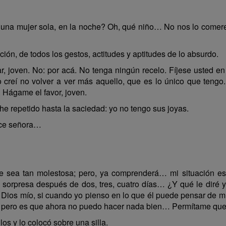
 una mujer sola, en la noche? Oh, qué niño… No nos lo comere
ión, de todos los gestos, actitudes y aptitudes de lo absurdo.
joven. No: por acá. No tenga ningún recelo. Fíjese usted en e
eí no volver a ver más aquello, que es lo único que tengo. Ay
. Hágame el favor, joven.
e repetido hasta la saciedad: yo no tengo sus joyas.
ice señora…
a tan molestosa; pero, ya comprenderá… mi situación es 
 sorpresa después de dos, tres, cuatro días… ¿Y qué le diré 
, Dios mío, si cuando yo pienso en lo que él puede pensar de 
, pero es que ahora no puedo hacer nada bien… Permítame que 
los y lo colocó sobre una silla.