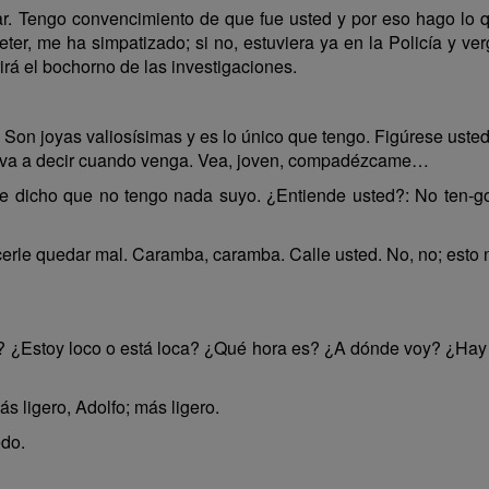
ar. Tengo convencimiento de que fue usted y por eso hago lo 
er, me ha simpatizado; si no, estuviera ya en la Policía y v
rá el bochorno de las investigaciones.
 Son joyas valiosísimas y es lo único que tengo. Figúrese uste
me va a decir cuando venga. Vea, joven, compadézcame…
 dicho que no tengo nada suyo. ¿Entiende usted?: No ten-go 
cerle quedar mal. Caramba, caramba. Calle usted. No, no; esto
to? ¿Estoy loco o está loca? ¿Qué hora es? ¿A dónde voy? ¿Ha
s ligero, Adolfo; más ligero.
edo.