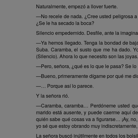
Naturalmente, empezó a llover fuerte.
—No recele de nada. ¿Cree usted peligrosa a
¿Se le ha secado la boca?
Silencio empedernido. Desfile, ante la imaginac
—Ya hemos llegado. Tenga la bondad de bajar, 
Suba. Caramba, el susto que me ha dado. Yo cr
(Silencio). Ahora lo que necesito son las joyas
—Pero, señora, ¿qué es lo que le pasa? Se lo h
—Bueno, primeramente dígame por qué me d
—… Porque así lo parece.
Y la señora rió.
—Caramba, caramba… Perdóneme usted que se
marido está ausente, y puede caerme aquí de
quién sabe qué cosas va a figurarse… ¡Ay, no
yo sé que estoy obrando muy indiscretamente
La señora buscó inútilmente en todos los bolsil