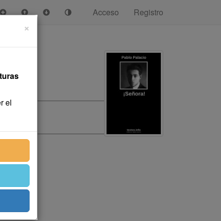
Acceso
Registro
×
turas
r el