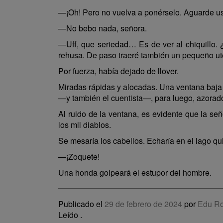
—¡Oh! Pero no vuelva a ponérselo. Aguarde u
—No bebo nada, señora.
—Uff, que seriedad… Es de ver al chiquillo.
rehusa. De paso traeré también un pequeño ute
Por fuerza, había dejado de llover.
Miradas rápidas y alocadas. Una ventana baja 
—y también el cuentista—, para luego, azorado
Al ruido de la ventana, es evidente que la seño
los mil diablos.
Se mesaría los cabellos. Echaría en el lago qui
—¡Zoquete!
Una honda golpeará el estupor del hombre.
Publicado el
29 de febrero de 2024
por
Edu R
Leído
.