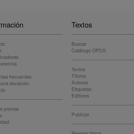
rmación
Textos
cto
Buscar
o
Catálogo OPDS
cinadores
parencia
Textos
Títulos
tas frecuentes
Autores
 una donación
Etiquetas
cto
Editores
de prensa
Publicar
s
idad
Regalar libros