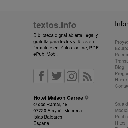
textos.info
Info
Biblioteca digital abierta, legal y
gratuita para textos y libros en
Proye
formato electrónico: online, PDF,
Equip
ePub, Mobi.
Patro
Trans
Blog
Pregun
Hacer
Conta
Hotel Maison Carrée
Sala 
c/ des Ramal, 48
Medio
07730 Alayor - Menorca
Public
Islas Baleares
Hitos
España