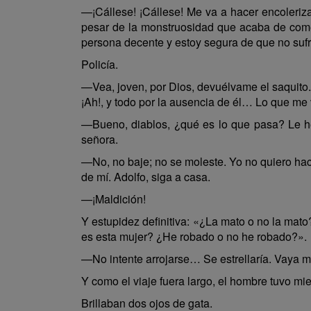
—¡Cállese! ¡Cállese! Me va a hacer encoleriz
pesar de la monstruosidad que acaba de comet
persona decente y estoy segura de que no sufri
Policía.
—Vea, joven, por Dios, devuélvame el saquito.
¡Ah!, y todo por la ausencia de él… Lo que 
—Bueno, diablos, ¿qué es lo que pasa? Le he
señora.
—No, no baje; no se moleste. Yo no quiero ha
de mí. Adolfo, siga a casa.
—¡Maldición!
Y estupidez definitiva: «¿La mato o no la ma
es esta mujer? ¿He robado o no he robado?».
—No intente arrojarse… Se estrellaría. Vaya má
Y como el viaje fuera largo, el hombre tuvo mi
Brillaban dos ojos de gata.