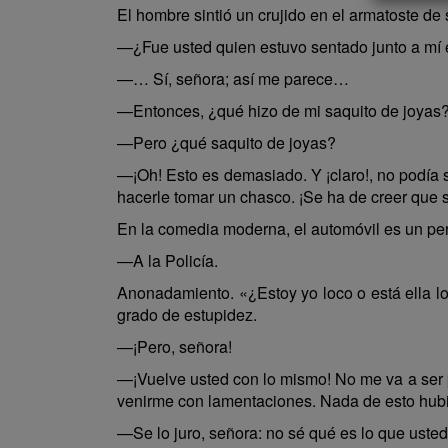
El hombre sintió un crujido en el armatoste de
—¿Fue usted quien estuvo sentado junto a mí 
—… Sí, señora; así me parece…
—Entonces, ¿qué hizo de mi saquito de joyas
—Pero ¿qué saquito de joyas?
—¡Oh! Esto es demasiado. Y ¡claro!, no podía 
hacerle tomar un chasco. ¡Se ha de creer que 
En la comedia moderna, el automóvil es un per
—A la Policía.
Anonadamiento. «¿Estoy yo loco o está ella l
grado de estupidez.
—¡Pero, señora!
—¡Vuelve usted con lo mismo! No me va a ser p
venirme con lamentaciones. Nada de esto hubi
—Se lo juro, señora: no sé qué es lo que uste