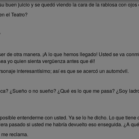
 su buen juicio y se quedó viendo la cara de la rabiosa con ojo
en el Teatro?
?
ser de otra manera. ¡A lo que hemos llegado! Usted se va conmi
sea yo quien sienta vergüenza antes que él!
sonaje interesantísimo; así es que se acercó un automóvil.
oca? ¿Sueño o no sueño? ¿Qué es lo que me pasa? ¿Soy ladrón
osible entenderme con usted. Ya se lo he dicho. Lo que tiene
era pasado si usted me habría devuelto eso enseguida. ¿A qué
d me reclama.