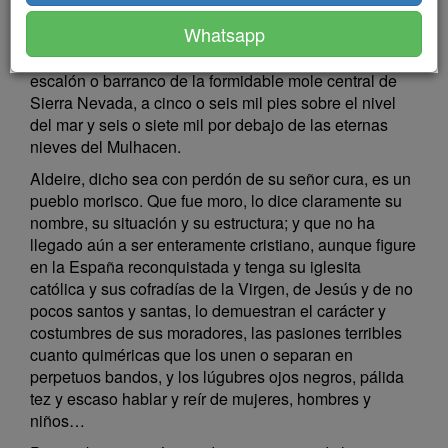
forma parte del marquesado de Cenet, o, como si
Whatsapp
dijéramos, del respaldo de la Alpujarra, hacia Levante,
y está medio colgada, medio escondida, en un
escalón o barranco de la formidable mole central de
Sierra Nevada, a cinco o seis mil pies sobre el nivel
del mar y seis o siete mil por debajo de las eternas
nieves del Mulhacen.
Aldeire, dicho sea con perdón de su señor cura, es un
pueblo morisco. Que fue moro, lo dice claramente su
nombre, su situación y su estructura; y que no ha
llegado aún a ser enteramente cristiano, aunque figure
en la España reconquistada y tenga su iglesita
católica y sus cofradías de la Virgen, de Jesús y de no
pocos santos y santas, lo demuestran el carácter y
costumbres de sus moradores, las pasiones terribles
cuanto quiméricas que los unen o separan en
perpetuos bandos, y los lúgubres ojos negros, pálida
tez y escaso hablar y reír de mujeres, hombres y
niños…