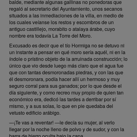
balde, mediante algunas gallinas no ponedoras que
regaló al secretario del Ayuntamiento, unos secanos
situados a las inmediaciones de la villa, en medio de
los cuales veíanse los restos y escombros de un
antiguo castillejo, morabito o atalaya árabe, cuyo
nombre era todavía La Torre del Moro.
Excusado es decir que el tío Hormiga no se detuvo ni
un instante a pensar en qué moro sería aquél, ni en la
índole o prístino objeto de la arruinada construcción; lo
único que vio desde luego más claro que el agua fue
que con tantas desmoronadas piedras, y con las que
él desmoronara, podía hacer allí un hermoso y muy
seguro corral para sus ganados; por lo que desde el
día siguiente, y como recreo muy propio de quien tan
económico era, dedicó las tardes a derribar por sí
mismo, y a sus solas, lo que en pie quedaba del
vetusto edificio arábigo.
—¡Te vas a reventar! —le decía su mujer, al verlo
llegar por la noche lleno de polvo y de sudor, y con la
barra de hierro oculta bajo la capa…