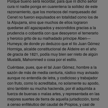
Porque bueno será recordar, para que ni dicho señor
cura ni nadie ponga en cuarentena la solidez de este
razonamiento, que los moriscos del marquesado del
Cenet no fueron expulsados en totalidad como los de
la Alpujarra, sino que muchos de ellos lograron
quedarse allí agazapados y escondidos gracias a la
prudencia o cobardía con que desoyeron el temerario
y heroico grito de su malhadado príncipe Aben—
Humeya; de donde yo deduzco que el tío Juan Gómez
Hormiga, alcalde constitucional de Aldeire en el año
de gracia de 1821, podía muy bien ser nieto de algún
Mustafá, Mahommed o cosa por el estilo.
Cuéntase, pues, que el tal Juan Gómez, hombre a la
sazón de más de media centuria, rústico muy avisado
aunque no entendía de letra, y codicioso y trabajador
con fruto, como lo acreditaba, no solamente su apodo,
sino también su mucha hacienda, por él adquirida a
fuerza de buenas o malas artes, y representada en las
mejores suertes de tierra de aquella jurisdicción, tomó
a censo enfitéutico del caudal de Propios, y casi de