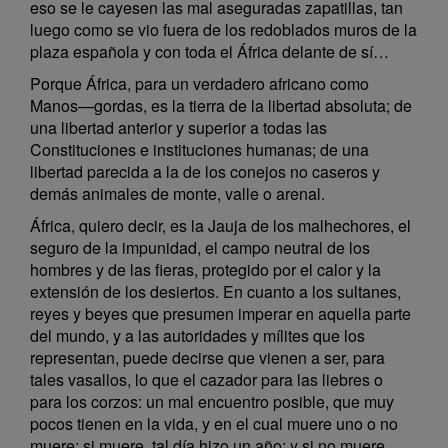
eso se le cayesen las mal aseguradas zapatillas, tan
luego como se vio fuera de los redoblados muros de la
plaza española y con toda el África delante de sí…
Porque África, para un verdadero africano como
Manos—gordas, es la tierra de la libertad absoluta; de
una libertad anterior y superior a todas las
Constituciones e instituciones humanas; de una
libertad parecida a la de los conejos no caseros y
demás animales de monte, valle o arenal.
África, quiero decir, es la Jauja de los malhechores, el
seguro de la impunidad, el campo neutral de los
hombres y de las fieras, protegido por el calor y la
extensión de los desiertos. En cuanto a los sultanes,
reyes y beyes que presumen imperar en aquella parte
del mundo, y a las autoridades y mílites que los
representan, puede decirse que vienen a ser, para
tales vasallos, lo que el cazador para las liebres o
para los corzos: un mal encuentro posible, que muy
pocos tienen en la vida, y en el cual muere uno o no
muere; si muere, tal día hizo un año; y si no muere,