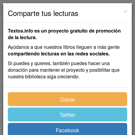
textos.info
Navega
×
Comparte tus lecturas
Moros y Cristianos
Textos.info es un proyecto gratuito de promoción
de la lectura
.
Pedro Antonio de Alarcón
Ayúdanos a que nuestros libros lleguen a más gente
compartiendo lecturas en las redes sociales.
Cuento
Si puedes y quieres, también puedes hacer una
donación para mantener el proyecto y posibilitar que
nuestra biblioteca siga creciendo.
Índice
Donar
Twitter
I
Facebook
La antes famosa y ya poco nombrada villa de Aldeire