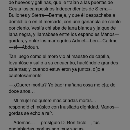
de huevos y gallinas, que le traían a las puertas de
Ceuta los campesinos independientes de Sierra—
Bullones y Sierra—Bermeja, y que él despachaba a
domicilio o en el mercado, con una ganancia de ciento
por ciento. Vestía chilaba de lana blanca y jaique de
lana negra, y llamábase entre los españoles Manos—
gordas, y entre los marroquíes Admet—ben—Carime
—el—Abdoun.
Tan luego como el moro vio al maestro de capilla,
levantóse y salió a su encuentro, haciéndole grandes
zalemas; y, cuando estuvieron ya juntos, díjole
cautelosamente:
—¿Querer morita? Yo traer mañana cosa meleja; de
doce años…
—Mi mujer no quiere más criadas moras… —
respondió el músico con inusitada dignidad. Manos—
gordas se echo a reír.
—Además… —prosiguió D. Bonifacio—, tus
endiabladas moritas son muy sucias.