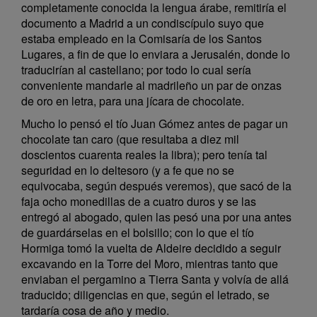
completamente conocida la lengua árabe, remitiría el
documento a Madrid a un condiscípulo suyo que
estaba empleado en la Comisaría de los Santos
Lugares, a fin de que lo enviara a Jerusalén, donde lo
traducirían al castellano; por todo lo cual sería
conveniente mandarle al madrileño un par de onzas
de oro en letra, para una jícara de chocolate.
Mucho lo pensó el tío Juan Gómez antes de pagar un
chocolate tan caro (que resultaba a diez mil
doscientos cuarenta reales la libra); pero tenía tal
seguridad en lo deltesoro (y a fe que no se
equivocaba, según después veremos), que sacó de la
faja ocho monedillas de a cuatro duros y se las
entregó al abogado, quien las pesó una por una antes
de guardárselas en el bolsillo; con lo que el tío
Hormiga tomó la vuelta de Aldeire decidido a seguir
excavando en la Torre del Moro, mientras tanto que
enviaban el pergamino a Tierra Santa y volvía de allá
traducido; diligencias en que, según el letrado, se
tardaría cosa de año y medio.