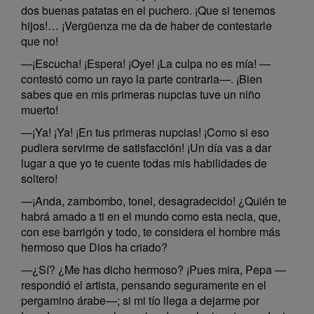
dos buenas patatas en el puchero. ¡Que si tenemos
hijos!… ¡Vergüenza me da de haber de contestarle
que no!
—¡Escucha! ¡Espera! ¡Oye! ¡La culpa no es mía! —
contestó como un rayo la parte contraria—. ¡Bien
sabes que en mis primeras nupcias tuve un niño
muerto!
—¡Ya! ¡Ya! ¡En tus primeras nupcias! ¡Como si eso
pudiera servirme de satisfacción! ¡Un día vas a dar
lugar a que yo te cuente todas mis habilidades de
soltero!
—¡Anda, zambombo, tonel, desagradecido! ¿Quién te
habrá amado a ti en el mundo como esta necia, que,
con ese barrigón y todo, te considera el hombre más
hermoso que Dios ha criado?
—¿Sí? ¿Me has dicho hermoso? ¡Pues mira, Pepa —
respondió el artista, pensando seguramente en el
pergamino árabe—; si mi tío llega a dejarme por