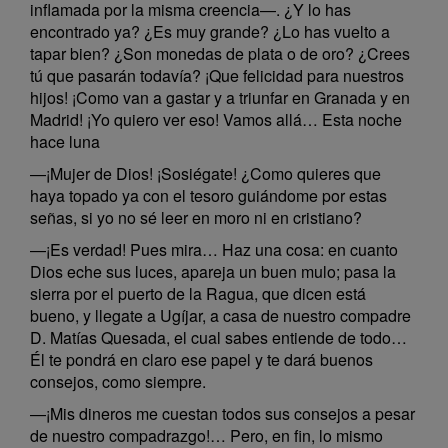
inflamada por la misma creencia—. ¿Y lo has
encontrado ya? ¿Es muy grande? ¿Lo has vuelto a
tapar bien? ¿Son monedas de plata o de oro? ¿Crees
tú que pasarán todavía? ¡Que felicidad para nuestros
hijos! ¡Como van a gastar y a triunfar en Granada y en
Madrid! ¡Yo quiero ver eso! Vamos allá… Esta noche
hace luna
—¡Mujer de Dios! ¡Sosiégate! ¿Como quieres que
haya topado ya con el tesoro guiándome por estas
señas, si yo no sé leer en moro ni en cristiano?
—¡Es verdad! Pues mira… Haz una cosa: en cuanto
Dios eche sus luces, apareja un buen mulo; pasa la
sierra por el puerto de la Ragua, que dicen está
bueno, y llegate a Ugíjar, a casa de nuestro compadre
D. Matías Quesada, el cual sabes entiende de todo…
Él te pondrá en claro ese papel y te dará buenos
consejos, como siempre.
—¡Mis dineros me cuestan todos sus consejos a pesar
de nuestro compadrazgo!… Pero, en fin, lo mismo