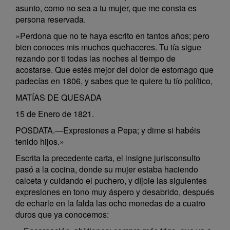
asunto, como no sea a tu mujer, que me consta es
persona reservada.
»Perdona que no te haya escrito en tantos años; pero
bien conoces mis muchos quehaceres. Tu tía sigue
rezando por ti todas las noches al tiempo de
acostarse. Que estés mejor del dolor de estomago que
padecías en 1806, y sabes que te quiere tu tío político,
MATÍAS DE QUESADA
15 de Enero de 1821.
POSDATA.—Expresiones a Pepa; y dime si habéis
tenido hijos.»
Escrita la precedente carta, el insigne jurisconsulto
pasó a la cocina, donde su mujer estaba haciendo
calceta y cuidando el puchero, y díjole las siguientes
expresiones en tono muy áspero y desabrido, después
de echarle en la falda las ocho monedas de a cuatro
duros que ya conocemos: