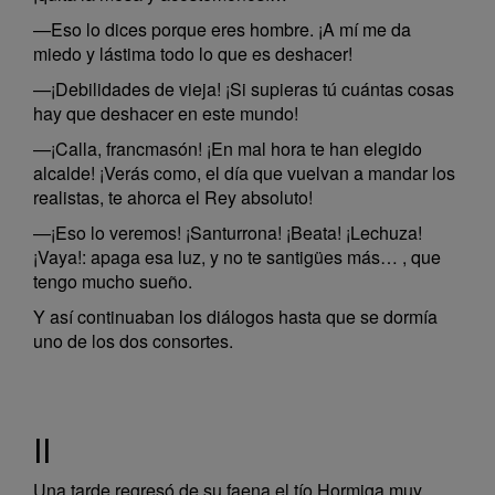
—Eso lo dices porque eres hombre. ¡A mí me da
miedo y lástima todo lo que es deshacer!
—¡Debilidades de vieja! ¡Si supieras tú cuántas cosas
hay que deshacer en este mundo!
—¡Calla, francmasón! ¡En mal hora te han elegido
alcalde! ¡Verás como, el día que vuelvan a mandar los
realistas, te ahorca el Rey absoluto!
—¡Eso lo veremos! ¡Santurrona! ¡Beata! ¡Lechuza!
¡Vaya!: apaga esa luz, y no te santigües más… , que
tengo mucho sueño.
Y así continuaban los diálogos hasta que se dormía
uno de los dos consortes.
II
Una tarde regresó de su faena el tío Hormiga muy