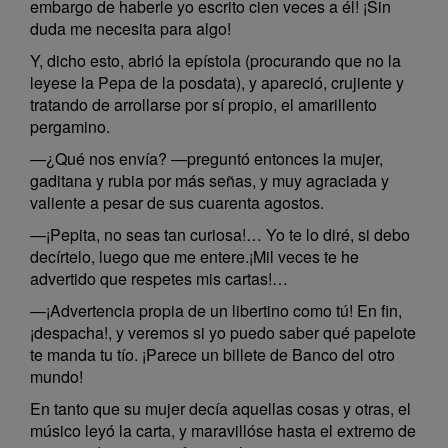
embargo de haberle yo escrito cien veces a él! ¡Sin
duda me necesita para algo!
Y, dicho esto, abrió la epístola (procurando que no la
leyese la Pepa de la posdata), y apareció, crujiente y
tratando de arrollarse por sí propio, el amarillento
pergamino.
—¿Qué nos envía? —preguntó entonces la mujer,
gaditana y rubia por más señas, y muy agraciada y
valiente a pesar de sus cuarenta agostos.
—¡Pepita, no seas tan curiosa!… Yo te lo diré, si debo
decírtelo, luego que me entere.¡Mil veces te he
advertido que respetes mis cartas!…
—¡Advertencia propia de un libertino como tú! En fin,
¡despacha!, y veremos si yo puedo saber qué papelote
te manda tu tío. ¡Parece un billete de Banco del otro
mundo!
En tanto que su mujer decía aquellas cosas y otras, el
músico leyó la carta, y maravillóse hasta el extremo de