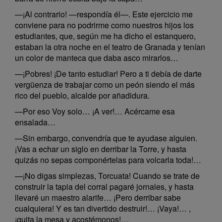
—¡Al contrario! —respondía él—. Este ejercicio me
conviene para no podrirme como nuestros hijos los
estudiantes, que, según me ha dicho el estanquero,
estaban la otra noche en el teatro de Granada y tenían
un color de manteca que daba asco mirarlos…
—¡Pobres! ¡De tanto estudiar! Pero a ti debía de darte
vergüenza de trabajar como un peón siendo el más
rico del pueblo, alcalde por añadidura.
—Por eso Voy solo… ¡A ver!… Acércame esa
ensalada…
—Sin embargo, convendría que te ayudase alguien.
¡Vas a echar un siglo en derribar la Torre, y hasta
quizás no sepas componértelas para volcarla toda!…
—¡No digas simplezas, Torcuata! Cuando se trate de
construir la tapia del corral pagaré jornales, y hasta
llevaré un maestro alarife… ¡Pero derribar sabe
cualquiera! Y es tan divertido destruir!… ¡Vaya!… ,
¡quita la mesa y acostémonos!…