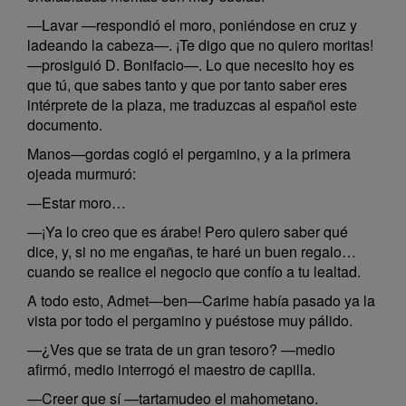
—Lavar —respondió el moro, poniéndose en cruz y
ladeando la cabeza—. ¡Te digo que no quiero moritas!
—prosiguió D. Bonifacio—. Lo que necesito hoy es
que tú, que sabes tanto y que por tanto saber eres
intérprete de la plaza, me traduzcas al español este
documento.
Manos—gordas cogió el pergamino, y a la primera
ojeada murmuró:
—Estar moro…
—¡Ya lo creo que es árabe! Pero quiero saber qué
dice, y, si no me engañas, te haré un buen regalo…
cuando se realice el negocio que confío a tu lealtad.
A todo esto, Admet—ben—Carime había pasado ya la
vista por todo el pergamino y puéstose muy pálido.
—¿Ves que se trata de un gran tesoro? —medio
afirmó, medio interrogó el maestro de capilla.
—Creer que sí —tartamudeo el mahometano.