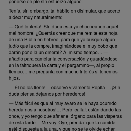
ponerse de pie sin esfuerzo alguno.
Tenía, sin embargo, tal hábito en disimular, que acertó
a decir muy naturalmente:
—¡Qué tontería! ¡Sin duda está ya chocheando aquel
mal hombre! ¿Querrás creer que me remite esta hoja
de una Biblia en hebreo, para que yo busque algún
judío que la compre, imaginándose el muy bobo que
darán por ella un dineral? Al mismo tiempo… —
añadió para cambiar la conversación y guardándose
en la faltriquera la carta y el pergamino—, al propio
tiempo… me pregunta con mucho interés si tenemos
hijos.
—¡Él no los tiene! —observó vivamente Pepita—. ¡Sin
duda piensa dejarnos por herederos!
—¡Más fácil es que al muy avaro se le haya ocurrido
heredarnos a nosotros!… Pero ¡calla!: están dando las
once, y yo tengo que afinar el órgano para las vísperas
de esta tarde… Me voy. Oye, prenda: que la comida
esté dispuesta a la una, y que no se te olvide echar