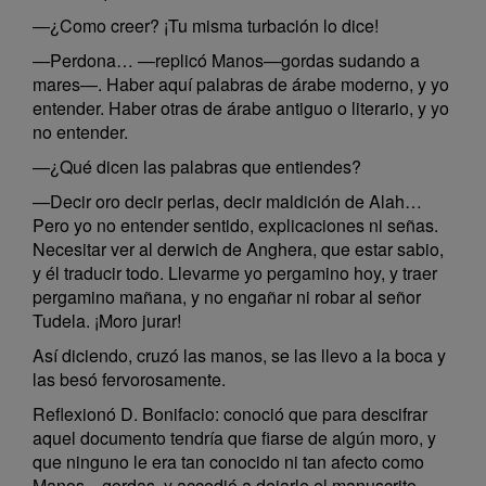
—¿Como creer? ¡Tu misma turbación lo dice!
—Perdona… —replicó Manos—gordas sudando a
mares—. Haber aquí palabras de árabe moderno, y yo
entender. Haber otras de árabe antiguo o literario, y yo
no entender.
—¿Qué dicen las palabras que entiendes?
—Decir oro decir perlas, decir maldición de Alah…
Pero yo no entender sentido, explicaciones ni señas.
Necesitar ver al derwich de Anghera, que estar sabio,
y él traducir todo. Llevarme yo pergamino hoy, y traer
pergamino mañana, y no engañar ni robar al señor
Tudela. ¡Moro jurar!
Así diciendo, cruzó las manos, se las llevo a la boca y
las besó fervorosamente.
Reflexionó D. Bonifacio: conoció que para descifrar
aquel documento tendría que fiarse de algún moro, y
que ninguno le era tan conocido ni tan afecto como
Manos—gordas, y accedió a dejarle el manuscrito,