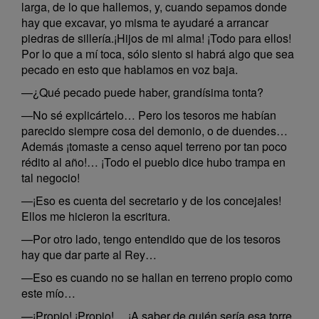
larga, de lo que hallemos, y, cuando sepamos donde
hay que excavar, yo misma te ayudaré a arrancar
piedras de sillería.¡Hijos de mi alma! ¡Todo para ellos!
Por lo que a mí toca, sólo siento si habrá algo que sea
pecado en esto que hablamos en voz baja.
—¿Qué pecado puede haber, grandísima tonta?
—No sé explicártelo… Pero los tesoros me habían
parecido siempre cosa del demonio, o de duendes…
Además ¡tomaste a censo aquel terreno por tan poco
rédito al año!… ¡Todo el pueblo dice hubo trampa en
tal negocio!
—¡Eso es cuenta del secretario y de los concejales!
Ellos me hicieron la escritura.
—Por otro lado, tengo entendido que de los tesoros
hay que dar parte al Rey…
—Eso es cuando no se hallan en terreno propio como
este mío…
—¡Propio! ¡Propio!… ¡A saber de quién sería esa torre