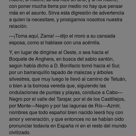
con poner mucha tierra por medio no hay que pensar
más en el asunto. Sirva esta digresión de advertencia
a quien la necesitare, y prosigamos nosotros nuestra
relación.
—¡Toma aquí, Zama! —dijo el moro a su cansada
esposa, como si hablase con una acémila.
Y, en lugar de dirigirse al Oeste, o sea hacia el
Boquete de Anghera, en busca del sabio santón,
según había dicho a D. Bonifacio tomó hacia el Sur,
por un barranquillo tapado de malezas y árboles
silvestres, que muy luego le llevó al camino de Tetuán,
o bien a la borrosa vereda que, siguiendo las
ondulaciones de puntas y playas, conduce a Cabo—
Negro por el valle del Tarajar, por el de los Castillejos,
por Monte—Negro y por las lagunas de Río—Azmir,
nombres que todo español bien nacido leerá hoy con
amor y veneración, y que entonces no se habían oído
pronunciar todavía en España ni en el resto del mundo
civilizado.