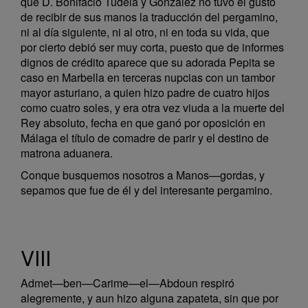
que D. Bonifacio Tudela y González no tuvo el gusto
de recibir de sus manos la traducción del pergamino,
ni al día siguiente, ni al otro, ni en toda su vida, que
por cierto debió ser muy corta, puesto que de informes
dignos de crédito aparece que su adorada Pepita se
caso en Marbella en terceras nupcias con un tambor
mayor asturiano, a quien hizo padre de cuatro hijos
como cuatro soles, y era otra vez viuda a la muerte del
Rey absoluto, fecha en que ganó por oposición en
Málaga el título de comadre de parir y el destino de
matrona aduanera.
Conque busquemos nosotros a Manos—gordas, y
sepamos que fue de él y del interesante pergamino.
VIII
Admet—ben—Carime—el—Abdoun respiró
alegremente, y aun hizo alguna zapateta, sin que por