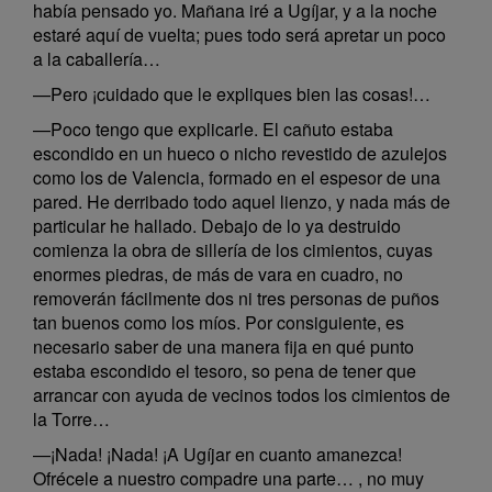
había pensado yo. Mañana iré a Ugíjar, y a la noche
estaré aquí de vuelta; pues todo será apretar un poco
a la caballería…
—Pero ¡cuidado que le expliques bien las cosas!…
—Poco tengo que explicarle. El cañuto estaba
escondido en un hueco o nicho revestido de azulejos
como los de Valencia, formado en el espesor de una
pared. He derribado todo aquel lienzo, y nada más de
particular he hallado. Debajo de lo ya destruido
comienza la obra de sillería de los cimientos, cuyas
enormes piedras, de más de vara en cuadro, no
removerán fácilmente dos ni tres personas de puños
tan buenos como los míos. Por consiguiente, es
necesario saber de una manera fija en qué punto
estaba escondido el tesoro, so pena de tener que
arrancar con ayuda de vecinos todos los cimientos de
la Torre…
—¡Nada! ¡Nada! ¡A Ugíjar en cuanto amanezca!
Ofrécele a nuestro compadre una parte… , no muy