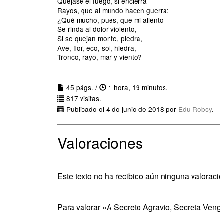
Quéjase el fuego, si encierra
Rayos, que al mundo hacen guerra:
¿Qué mucho, pues, que mi aliento
Se rinda al dolor violento,
Si se quejan monte, piedra,
Ave, flor, eco, sol, hiedra,
Tronco, rayo, mar y viento?
45 págs. /
1 hora, 19 minutos.
817 visitas.
Publicado el 4 de junio de 2018 por
Edu Robsy
.
Valoraciones
Este texto no ha recibido aún ninguna valoraci
Para valorar «A Secreto Agravio, Secreta Ve