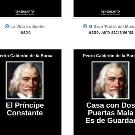
La Vida es Sueño
El Gran Teatro del Mun
Teatro
Teatro, Auto sacramental