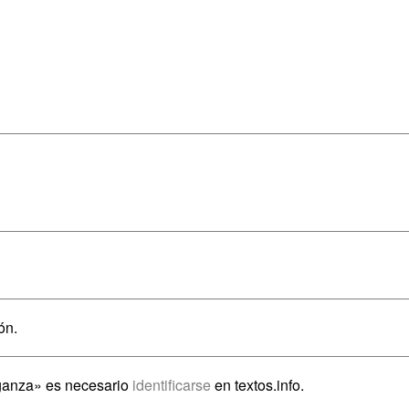
ón.
nganza» es necesario
identificarse
en textos.info.