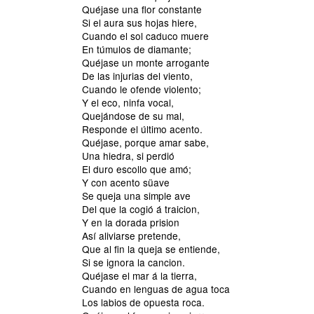
Quéjase una flor constante
Si el aura sus hojas hiere,
Cuando el sol caduco muere
En túmulos de diamante;
Quéjase un monte arrogante
De las injurias del viento,
Cuando le ofende violento;
Y el eco, ninfa vocal,
Quejándose de su mal,
Responde el último acento.
Quéjase, porque amar sabe,
Una hiedra, si perdió
El duro escollo que amó;
Y con acento süave
Se queja una simple ave
Del que la cogió á traicion,
Y en la dorada prision
Así aliviarse pretende,
Que al fin la queja se entiende,
Si se ignora la cancion.
Quéjase el mar á la tierra,
Cuando en lenguas de agua toca
Los labios de opuesta roca.