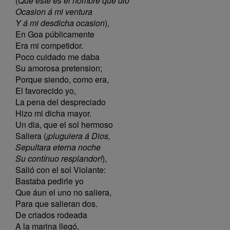
(
Que este es el nombre que dió
Ocasion á mi ventura
Y á mi desdicha ocasion
),
En Goa públicamente
Era mi competidor.
Poco cuidado me daba
Su amorosa pretension;
Porque siendo, como era,
El favorecido yo,
La pena del despreciado
Hizo mi dicha mayor.
Un dia, que el sol hermoso
Saliera (
¡pluguiera á Dios,
Sepultara eterna noche
Su contínuo resplandor!
),
Salió con el sol Violante:
Bastaba pedirle yo
Que áun el uno no saliera,
Para que salieran dos.
De criados rodeada
A la marina llegó,