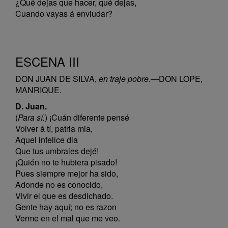
¿Qué dejas que hacer, qué dejas,
Cuando vayas á enviudar?
ESCENA III
DON JUAN DE SILVA,
en traje pobre
.—DON LOPE,
MANRIQUE.
D. Juan.
(
Para sí.
) ¡Cuán diferente pensé
Volver á tí, patria mia,
Aquel infelice dia
Que tus umbrales dejé!
¡Quién no te hubiera pisado!
Pues siempre mejor ha sido,
Adonde no es conocido,
Vivir el que es desdichado.
Gente hay aquí; no es razon
Verme en el mal que me veo.