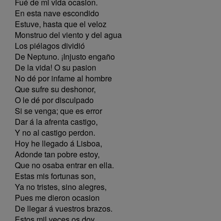
Fué de mi vida ocasion.
En esta nave escondido
Estuve, hasta que el veloz
Monstruo del viento y del agua
Los piélagos dividió
De Neptuno. ¡Injusto engaño
De la vida! O su pasion
No dé por infame al hombre
Que sufre su deshonor,
O le dé por disculpado
Si se venga; que es error
Dar á la afrenta castigo,
Y no al castigo perdon.
Hoy he llegado á Lisboa,
Adonde tan pobre estoy,
Que no osaba entrar en ella.
Estas mis fortunas son,
Ya no tristes, sino alegres,
Pues me dieron ocasion
De llegar á vuestros brazos.
Estos mil veces os doy,