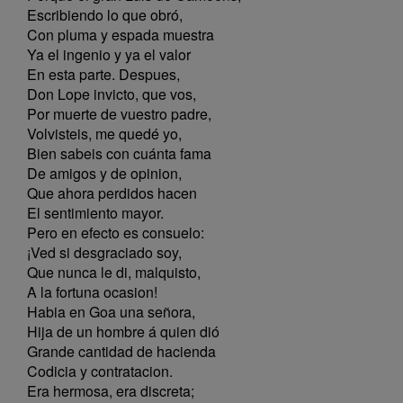
Escribiendo lo que obró,
Con pluma y espada muestra
Ya el ingenio y ya el valor
En esta parte. Despues,
Don Lope invicto, que vos,
Por muerte de vuestro padre,
Volvisteis, me quedé yo,
Bien sabeis con cuánta fama
De amigos y de opinion,
Que ahora perdidos hacen
El sentimiento mayor.
Pero en efecto es consuelo:
¡Ved si desgraciado soy,
Que nunca le di, malquisto,
A la fortuna ocasion!
Habia en Goa una señora,
Hija de un hombre á quien dió
Grande cantidad de hacienda
Codicia y contratacion.
Era hermosa, era discreta;