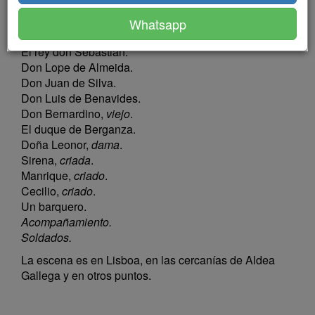
PERSONAS
Whatsapp
El rey don Sebastian.
Don Lope de Almeida.
Don Juan de Silva.
Don Luis de Benavides.
Don Bernardino,
viejo
.
El duque de Berganza.
Doña Leonor,
dama
.
Sirena,
criada
.
Manrique,
criado
.
Cecilio,
criado
.
Un barquero.
Acompañamiento.
Soldados.
La escena es en Lisboa, en las cercanías de Aldea
Gallega y en otros puntos.