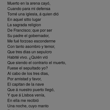
Muerto en la arena cayó,
Cuando para mi defensa
Tomé una iglesia, á quien dió
En aquel sitio lugar
La sagrada religion
De Francisco; que por ser
Su padre el gobernador,
Me fué forzoso esconderme
Con tanto asombro y temor,
Que tres dias un sepulcro
Habité vivo. ¿Quién vió
Que siendo el contrario el muerto,
Fuese el sepultado yo?
Al cabo de los tres dias,
Por amistad y favor,
El capitan de la nave
Que á nuestro puerto llegó,
Y que á Lisboa venía,
En ella me recibió
Una noche, cuyo manto