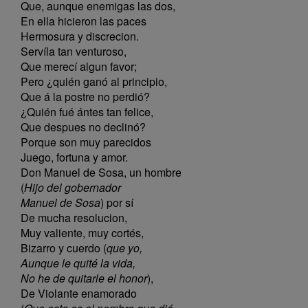
Que, aunque enemigas las dos,
En ella hicieron las paces
Hermosura y discrecion.
Servíla tan venturoso,
Que merecí algun favor;
Pero ¿quién ganó al principio,
Que á la postre no perdió?
¿Quién fué ántes tan felice,
Que despues no declinó?
Porque son muy parecidos
Juego, fortuna y amor.
Don Manuel de Sosa, un hombre
(
Hijo del gobernador
Manuel de Sosa
) por sí
De mucha resolucion,
Muy valiente, muy cortés,
Bizarro y cuerdo (
que yo,
Aunque le quité la vida,
No he de quitarle el honor
),
De Violante enamorado