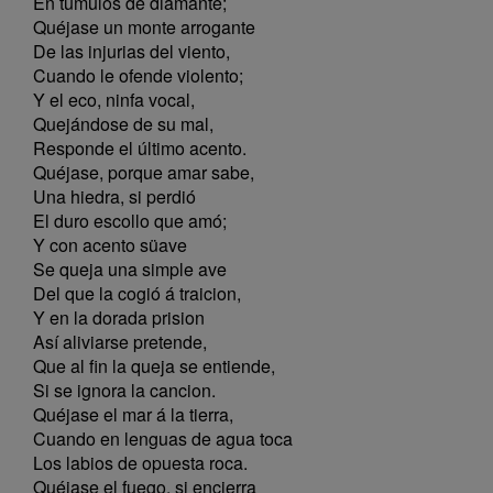
En túmulos de diamante;
Quéjase un monte arrogante
De las injurias del viento,
Cuando le ofende violento;
Y el eco, ninfa vocal,
Quejándose de su mal,
Responde el último acento.
Quéjase, porque amar sabe,
Una hiedra, si perdió
El duro escollo que amó;
Y con acento süave
Se queja una simple ave
Del que la cogió á traicion,
Y en la dorada prision
Así aliviarse pretende,
Que al fin la queja se entiende,
Si se ignora la cancion.
Quéjase el mar á la tierra,
Cuando en lenguas de agua toca
Los labios de opuesta roca.
Quéjase el fuego, si encierra