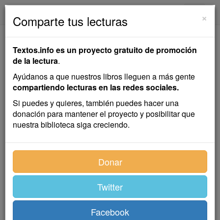
textos.info
Navega
×
Comparte tus lecturas
A Secreto Agravio,
Textos.info es un proyecto gratuito de promoción
Secreta Venganza
de la lectura
.
Ayúdanos a que nuestros libros lleguen a más gente
Drama en tres jornadas
compartiendo lecturas en las redes sociales.
Pedro Calderón de la Barca
Si puedes y quieres, también puedes hacer una
donación para mantener el proyecto y posibilitar que
nuestra biblioteca siga creciendo.
Teatro
,
Drama
Donar
Índice
Twitter
Facebook