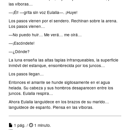
las víboras…
—¡Él! —grita sin voz Eulalia—. ¡Huye!
Los pasos vienen por el sendero. Rechinan sobre la arena.
Los pasos vienen…
—No puedo huir… Me verá… me oirá…
—¡Escóndete!
—¿Dónde?
La luna enseña las altas tapias infranqueables, la superficie
inmóvil del estanque, ensombrecida por los juncos…
Los pasos llegan…
Entonces el amante se hunde sigilosamente en el agua
helada. Su cabeza y sus hombros desaparecen entre los
juncos. Eulalia respira…
Ahora Eulalia languidece en los brazos de su marido…
languidece de espanto. Piensa en las víboras.
1 pág. /
1 minuto.