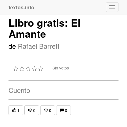
textos.info
Navega
Libro gratis: El
Amante
de
Rafael Barrett
Sin votos
Cuento
1
0
0
0