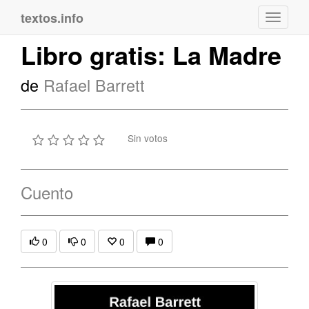
textos.info
Navega
Libro gratis: La Madre
de
Rafael Barrett
Sin votos
Cuento
0
0
0
0