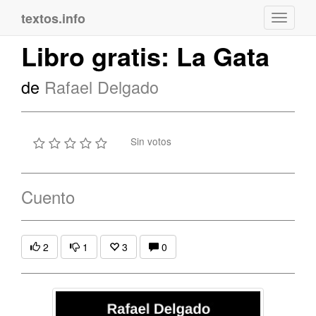
textos.info
Navega
Libro gratis: La Gata
de
Rafael Delgado
Sin votos
Cuento
2
1
3
0