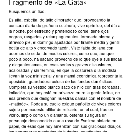
Fragmento de «La Gata»
Busquemos un tipo.
Es alta, esbelta, de talle cimbrador que, provocando la
censura diaria de gruñona cocinera, vive oprimido, del día a
la noche, por estrecho y pretencioso corsé; tiene ojos
negros, rasgados y relampagueantes, torneada pierna y
atrevido pie, el domingo ajustados por tirante media y gentil
botita de alto y encorvado tacón. Viste falda de lana con
adornos de seda, de medios colores, como que, aunque
poco a poco, ha sacado provecho de lo que oye a sus lindas
y elegantes amas, en esas serias y graves discusiones,
acaloradas y sin término, en que la costurera o la modista
llevan la voz ministerial y una mamá económica representa la
oposición, guardadora celosa de los fondos domésticos.
Completa su vestido blanco saco de hilo con tiras bordadas,
imitación, que hoy está en privanza entre la gente felina, de
esa prenda que designan nuestras damas con el nombre de
«matinée». Rodea su cuello exiguo pañolito de vivos colores
sujeto por modesto alfiler de relicario, en el cual, tras un
vidrio, limpio como un diamante, ostenta su figura un
personaje desconocido o una rosa de Esmirna pintada en
papel, de esas que hoy amenizan con sus graciosos dibujos
los aparadores atestados de bujerías; pendientes de