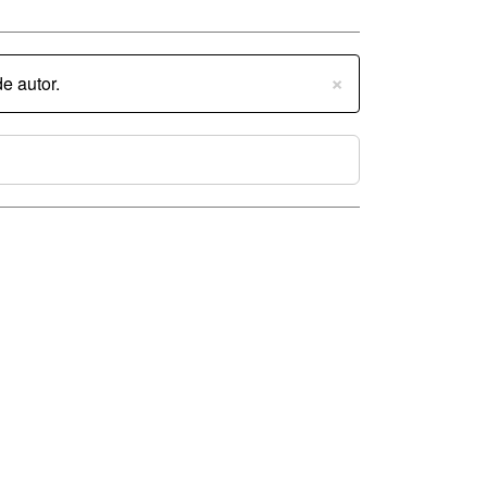
×
e autor.