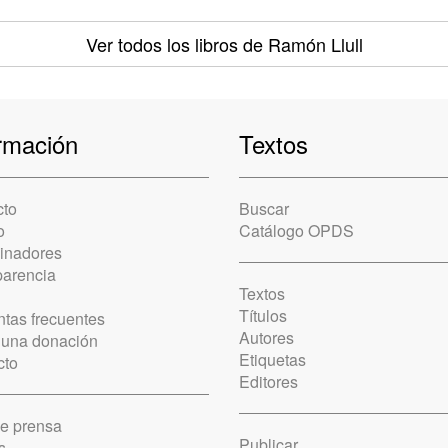
Ver todos los libros
de Ramón Llull
rmación
Textos
cto
Buscar
o
Catálogo OPDS
cinadores
parencia
Textos
Títulos
tas frecuentes
Autores
 una donación
Etiquetas
cto
Editores
de prensa
Publicar
s