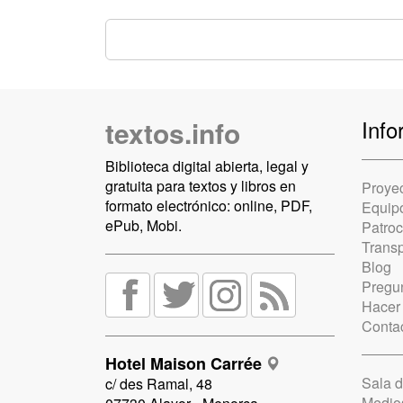
textos.info
Info
Biblioteca digital abierta, legal y
gratuita para textos y libros en
Proye
formato electrónico: online, PDF,
Equip
ePub, Mobi.
Patro
Trans
Blog
Pregun
Hacer
Conta
Hotel Maison Carrée
Sala 
c/ des Ramal, 48
Medio