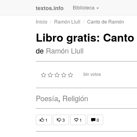
textos.info
Biblioteca
Inicio
Ramón Llull
Canto de Ramón
Libro gratis: Cant
de
Ramón Llull
Sin votos
Poesía
,
Religión
1
3
1
0