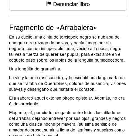
Denunciar libro
Fragmento de «Arrabalera»
En su cuello, una cinta de terciopelo negro se nublaba de
uno que otro rezago de polvos, y hacía juego, por su
negrura, con un insuperable lunar, vecino a la boca, negro
tal vez a fuerza de querer ser pupila, para extasiarse en el
coqueto paso sobre los labios de la lengüita humedecedora.
Una lengüita de granadina.
La vio y la amó (así sucede), y le escribió una larga carta en
que se trataba de Querubines, dolores de ausencia, visiones
suaves y desengaño que mataría el corazón.
Ella saboreó aquel extenso piropo epistolar. Además, no era
él despreciable.
Elegante, sí, por cierto, elegante entre todos los afiladores
del arrabal, dejando entrever por sus ojos, grandes y negros
como una clásica noche primaveral, su alma sensible de
amador doloroso, su alma llena de lágrimas y suspiros como
un verso de tarjeta postal.