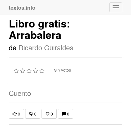
textos.info
Navega
Libro gratis:
Arrabalera
de
Ricardo Güiraldes
Sin votos
Cuento
0
0
0
0