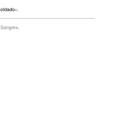
Soldado».
 Sangre
».