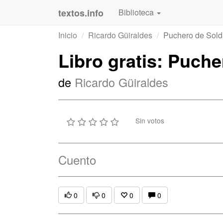
textos.info
Biblioteca
Inicio
Ricardo Güiraldes
Puchero de Sol
Libro gratis: Puch
de
Ricardo Güiraldes
Sin votos
Cuento
0
0
0
0