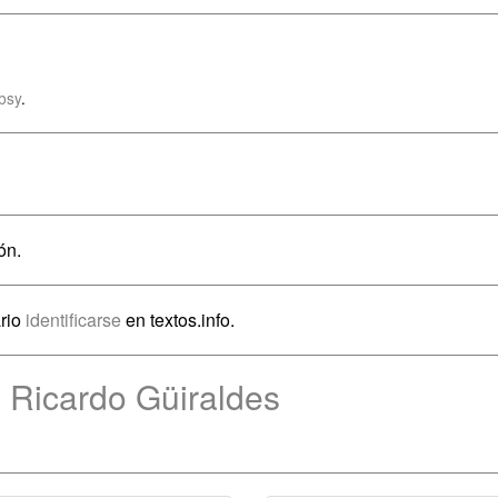
bsy
.
ón.
rio
identificarse
en textos.info.
 Ricardo Güiraldes