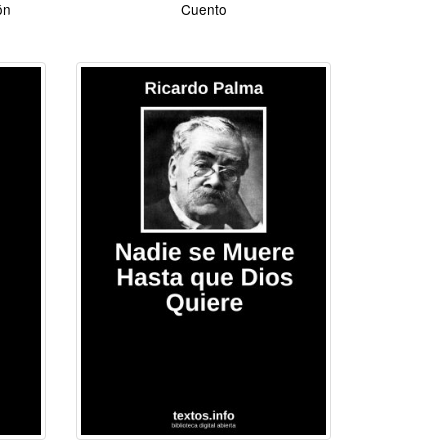
ón
Cuento