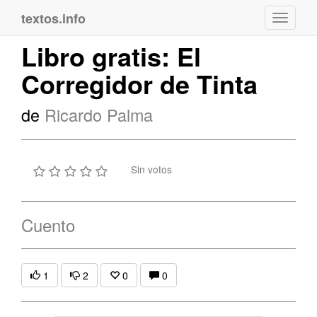
textos.info
Navega
Libro gratis: El
Corregidor de Tinta
de
Ricardo Palma
Sin votos
Cuento
1
2
0
0