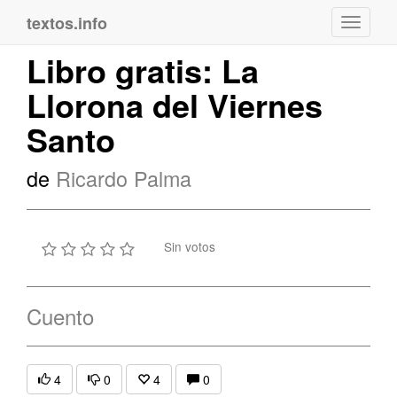
textos.info
Navega
Libro gratis: La
Llorona del Viernes
Santo
de
Ricardo Palma
Sin votos
Cuento
4
0
4
0