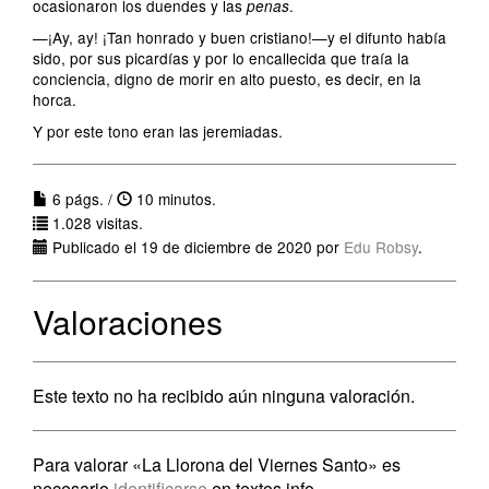
ocasionaron los duendes y las
.
penas
—¡Ay, ay! ¡Tan honrado y buen cristiano!—y el difunto había
sido, por sus picardías y por lo encallecida que traía la
conciencia, digno de morir en alto puesto, es decir, en la
horca.
Y por este tono eran las jeremiadas.
6 págs. /
10 minutos.
1.028 visitas.
Publicado el 19 de diciembre de 2020 por
Edu Robsy
.
Valoraciones
Este texto no ha recibido aún ninguna valoración.
Para valorar «La Llorona del Viernes Santo» es
necesario
identificarse
en textos.info.