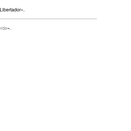
Libertador».
erde
».