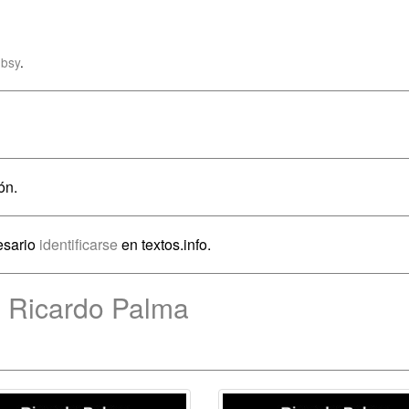
bsy
.
ón.
esario
identificarse
en textos.info.
e Ricardo Palma