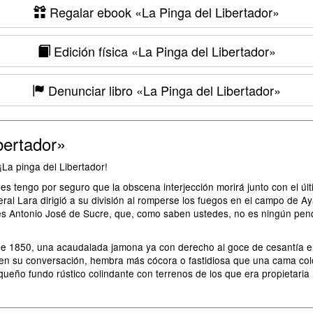
Regalar ebook
«La Pinga del Libertador»
Edición física
«La Pinga del Libertador»
Denunciar libro
«La Pinga del Libertador»
bertador»
¡La pinga del Libertador!
pues tengo por seguro que la obscena interjección morirá junto con el úl
l Lara dirigió a su división al romperse los fuegos en el campo de Ay
s Antonio José de Sucre, que, como saben ustedes, no es ningún pendej
os de 1850, una acaudalada jamona ya con derecho al goce de cesantía en
ra, en su conversación, hembra más cócora o fastidiosa que una cama c
equeño fundo rústico colindante con terrenos de los que era propietaria