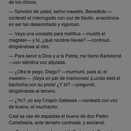
de los chicos.
— Servidor de usted, señor maestro, Benedicto —
contestó el interrogado con voz de flautín, anacrónica
en ser tan desarrollado y vigoroso.
— Vaya una vocesita para meliflua —musitó el
magister— y tú, ¿qué nombre llevas? —continuó,
dirigiéndose al otro.
— Para servir a Dios y a la Patria, me llamo Bartolomé
—con idéntica voz atiplada.
— ¿Otra te pego, Diego? —murmuró, para sí, el
maestro—. ¡Vaya un par de maricones! ¡Lucido está el
bachicha con su prole! ¿Y tú? —preguntó,
dirigiéndose al tercero.
— ¿Yo?, yo soy Crispín Gatiessa —contestó con voz
de trueno, el muchacho.
Casi se cae de espaldas el bueno de don Pedro
Cañafistola, ante tamaño contraste, y exclamó: