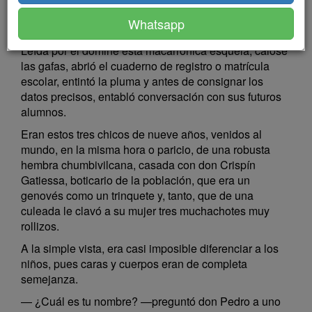
Crispín Gatiessa
Whatsapp
Leída por el dómine esta macarrónica esquela, calóse
las gafas, abrió el cuaderno de registro o matrícula
escolar, entintó la pluma y antes de consignar los
datos precisos, entabló conversación con sus futuros
alumnos.
Eran estos tres chicos de nueve años, venidos al
mundo, en la misma hora o paricio, de una robusta
hembra chumbivilcana, casada con don Crispín
Gatiessa, boticario de la población, que era un
genovés como un trinquete y, tanto, que de una
culeada le clavó a su mujer tres muchachotes muy
rollizos.
A la simple vista, era casi imposible diferenciar a los
niños, pues caras y cuerpos eran de completa
semejanza.
— ¿Cuál es tu nombre? —preguntó don Pedro a uno