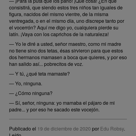
— ¡Para la puta que los parió! ¡Qué cosa! ¿En qué
consistirá, que siendo estos tres niños tan iguales de
figura, nacidos del mismo vientre, de la misma
ventregada, o en el mismo día, uno discrepe tanto por
el vocerrón? Aquí me digo yo, cualquiera pierde su
latín. ¡Vaya con los caprichos de la naturaleza!
— Yo le diré a usted, señor maestro, como mi madre
no tiene sino dos tetas, ésas sirvieron para que estos
dos hermanos mamasen a boca que quieres, y por eso
han salido así... pobrecitos de voz.
— Y tú, ¿qué teta mamaste?
— Yo, ninguna.
— ¿Cómo ninguna?
— Sí, señor, ninguna: yo mamaba el pájaro de mi
padre... y por eso he sacado este vocejón.
Publicado el
19 de diciembre de 2020
por
Edu Robsy
.
Leído
.