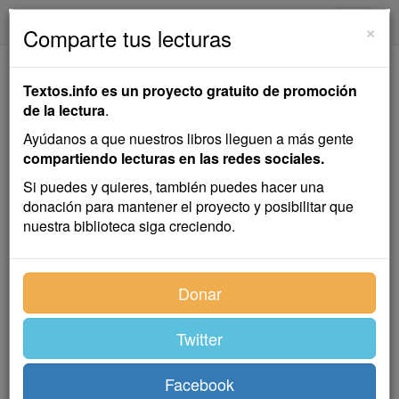
textos.info
Navega
×
Comparte tus lecturas
Matrícula de Colegio
Textos.info es un proyecto gratuito de promoción
de la lectura
.
Ricardo Palma
Ayúdanos a que nuestros libros lleguen a más gente
compartiendo lecturas en las redes sociales.
Cuento
Si puedes y quieres, también puedes hacer una
donación para mantener el proyecto y posibilitar que
nuestra biblioteca siga creciendo.
Signore, dom Pietro Cañafistola, directtore de la
escuela municipale de Chumbivilcas, 3 de Aprile de
1890.
Donar
Mio diletto signore: Fa favore de matriculeare ne la sua
escuela, mei figlici Benedetto, Bartolomeo e Cipriano,
Twitter
natti in questta citá de Chumbivilcas, il giorno 20 de
Febraio de 1881.
Facebook
Sono suo servitore e amico