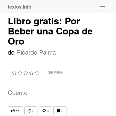
textos.info
Navega
Libro gratis: Por
Beber una Copa de
Oro
de
Ricardo Palma
Sin votos
Cuento
11
0
4
0