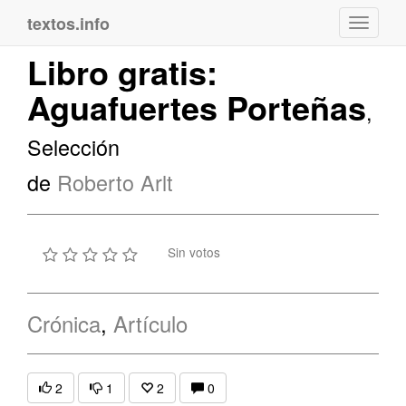
textos.info
Navega
Libro gratis:
Aguafuertes Porteñas
,
Selección
de
Roberto Arlt
Sin votos
Crónica
,
Artículo
2
1
2
0