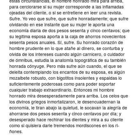
estas circunstancias, el hombre honrado mira para arriba,
para cerciorarse si su mujer corresponde a las inflamadas
ojeadas del cliente, o si se entretiene en leer una revista.
Sufre. Yo veo que sufre, que sufre honradamente; que sufre
olvidando en ese instante que su mujer le aporta una
economía diaria de dos pesos sesenta y cinco centavos; que
su legitima esposa aporta a la caja de ahorros novecientos
sesenta pesos anuales. Sí, sufre. Su honrado corazón de
hombre prudente en lo que atañe al dinero, se conturba y
olvida de los intereses cuando algún carnicero, o cuidador
de ómnibus, estudia la anatomía topográfica de su también
honrada cónyuge. Pero más sufre aún cuando, el que se
deleita contemplando los encantos de su esposa, es algún
mozalbete robusto, con bigotitos insolentes y espaldas lo
suficientemente poderosas como para poder soportar
cualquier trabajo extraordinario. Entonces mi hombre
honrado mira desesperadamente para arriba. Los celos que
los divinos griegos inmortalizaron, le desencuadernan la
economía, le tiran abajo la quietud, le socavan la alegría de
ahorrarse dos pesos sesenta y cinco centavos por día; y
desesperado hace rechinar los dientes y mira a su cliente
como si quisiera darle tremendos mordiscones en los ri­
ñones.