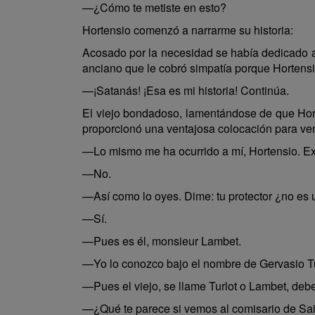
—¿Cómo te metiste en esto?
Hortensio comenzó a narrarme su historia:
Acosado por la necesidad se había dedicado a 
anciano que le cobró simpatía porque Hortensi
—¡Satanás! ¡Esa es mi historia! Continúa.
El viejo bondadoso, lamentándose de que Horten
proporcionó una ventajosa colocación para ven
—Lo mismo me ha ocurrido a mí, Hortensio. E
—No.
—Así como lo oyes. Dime: tu protector ¿no es 
—Sí.
—Pues es él, monsieur Lambet.
—Yo lo conozco bajo el nombre de Gervasio Tu
—Pues el viejo, se llame Turlot o Lambet, debe
—¿Qué te parece si vemos al comisario de Sain