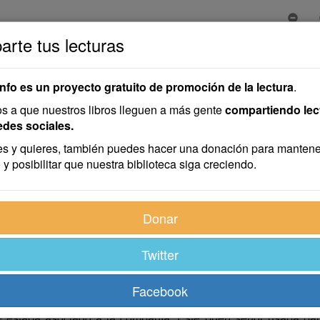
rte tus lecturas
a de Dos Tuertos
oria de Dos Tuertos
info es un proyecto gratuito de promoción de la lectura
.
 a que nuestros libros lleguen a más gente
compartiendo lec
edes sociales.
s y quieres, también puedes hacer una donación para mantene
 y posibilitar que nuestra biblioteca siga creciendo.
avillosa historia semejante a la que nos ocurrió a mí y a Hor
Donar
Twitter
ojo derecho en un accidente de caza que le aconteció a mi pad
s cinegéticos que al cuidado de su molino y campos, nos arrast
erosas peripecias que no son del caso, a la edad de diecioc
Facebook
e ganaba penosamente la vida, durante los comienzos del año
e estaba asociado a la compañía. Este buen señor usaba bar