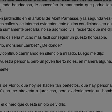
mirada bondadosa, le concedían la apariencia que podría ten
t.
 jardincillo en el arrabal de Mont Parnasse, y la segunda vez 
s calles y se interesó evidentemente en las condiciones en q
a sumamente precaria, no se asombró, y sí recuerdo que me di
drio os sería mucho más fácil conseguir un puesto honorable.
drio, monsieur Lambet? ¿De dónde?
 continuó caminando en silencio a mi lado. Luego me dijo:
uestra persona, pero un joven tuerto no es, en manera alguna,
mente.
s de vidrio, que hoy se hacen tan perfectos, que hay person
. Yo no me atrevería a jurar eso, pero evidentemente un hom
l dinero que cuesta un ojo de vidrio.