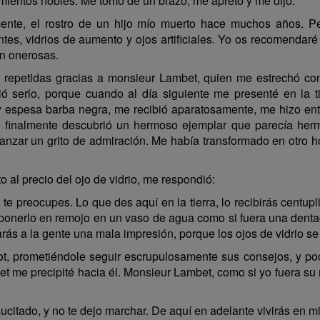
ientos nobles. Me tomó de un brazo, me apretó y me dijo:
nte, el rostro de un hijo mío muerto hace muchos años. Per
ntes, vidrios de aumento y ojos artificiales. Yo os recomendar
án onerosas.
 repetidas gracias a monsieur Lambet, quien me estrechó co
bió serlo, porque cuando al día siguiente me presenté en la 
y espesa barba negra, me recibió aparatosamente, me hizo entrar
ue finalmente descubrió un hermoso ejemplar que parecía herm
nzar un grito de admiración. Me había transformado en otro 
 al precio del ojo de vidrio, me respondió:
 te preocupes. Lo que des aquí en la tierra, lo recibirás centup
 y ponerlo en remojo en un vaso de agua como si fuera una dent
arás a la gente una mala impresión, porque los ojos de vidrio
ot, prometiéndole seguir escrupulosamente sus consejos, y po
 me precipité hacia él. Monsieur Lambet, como si yo fuera su 
ucitado, y no te dejo marchar. De aquí en adelante vivirás en m