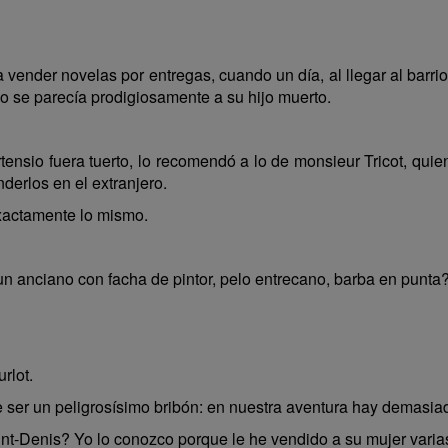
vender novelas por entregas, cuando un día, al llegar al barri
o se parecía prodigiosamente a su hijo muerto.
sio fuera tuerto, lo recomendó a lo de monsieur Tricot, quien 
derlos en el extranjero.
xactamente lo mismo.
un anciano con facha de pintor, pelo entrecano, barba en punta
rlot.
 ser un peligrosísimo bribón: en nuestra aventura hay demasiad
t-Denis? Yo lo conozco porque le he vendido a su mujer varia