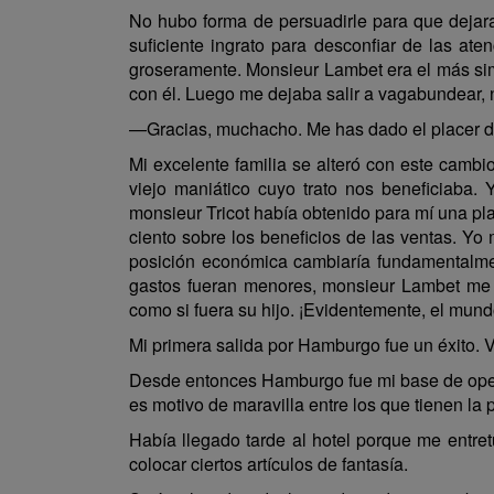
No hubo forma de persuadirle para que dejara
suficiente ingrato para desconfiar de las at
groseramente. Monsieur Lambet era el más sim
con él. Luego me dejaba salir a vagabundear, 
—Gracias, muchacho. Me has dado el placer de
Mi excelente familia se alteró con este camb
viejo maniático cuyo trato nos beneficiaba
monsieur Tricot había obtenido para mí una pl
ciento sobre los beneficios de las ventas. Yo
posición económica cambiaría fundamentalment
gastos fueran menores, monsieur Lambet me r
como si fuera su hijo. ¡Evidentemente, el mun
Mi primera salida por Hamburgo fue un éxito. Ve
Desde entonces Hamburgo fue mi base de oper
es motivo de maravilla entre los que tienen la 
Había llegado tarde al hotel porque me entre
colocar ciertos artículos de fantasía.