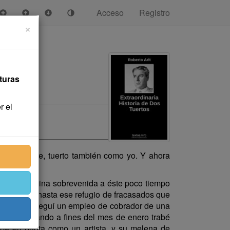
Acceso
Registro
×
turas
r el
tensio Lafre, tuerto también como yo. Y ahora
re, y la ruina sobrevenida a éste poco tiempo
ró a todos hasta ese refugio de fracasados que
ho años conseguí un empleo de cobrador de una
 1914, cuando a fines del mes de enero trabé
ba en punta como un artista, y su melena de