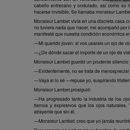
cabello entrecano y ondulado, así como su 
hacerse invisible. Se llamaba monsieur Lambe
Monsieur Lambet vivía en una discreta casa con
no tuviera nada que hacer, me acompañó por la
manifesté que nuestra condición económica er
—Mi querido joven: si vos usarais un ojo de vi
—¿De dónde sacar el importe de un ojo de vi
Monsieur Lambet guardó un prudente silencio y
—Evidentemente, no se trata de menospreciar v
—Vaya si lo sé —repuse yo, suspirando triste
Monsieur Lambet prosiguió:
—Ha progresado tanto la industria de los ojo
tiernos y expresivos que los ojos naturales
atrayente que sin él.
—Monsieur Lambet: creo que yo jamás reuniré e