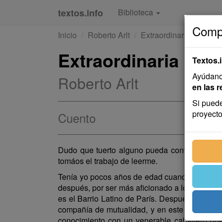
textos.info
Biblioteca
Compa
Inicio
Roberto Arlt
Extraordinaria Histori
Extraordinaria Hist
Textos.
Ayúdanos
Roberto Arlt
en las r
Si puede
proyecto
Cuento
Dudo que tuerto alguno pueda contar otra mar
tomáos el trabajo de leerme.
Tenía yo pocos años de edad cuando perdí mi 
después, por ser más aficionado a los deporte
es el Barrio Latino de París. Después de num
compañía de mutualidad, y en este trabajo m
conocimiento con un venerable caballero qu