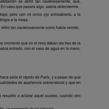
abitación se abrió tan cautelosamente, que,
o. En caso que pasara algo, sabría defenderme.
raje; pero con mi único ojo entreabierto, a la
irigía a la mesa.
e retiró tan cautelosamente como había venido.
o momento que en el reloj daban las tres de la
o había entrado, con el vaso de agua en la mano,
ñana salía el rápido de París, y a pesar de que
sualidades de apariencia sobrenatural y que en
resuelto a aclarar aquel suceso, cuando otro
re, un camarada de mi infancia.