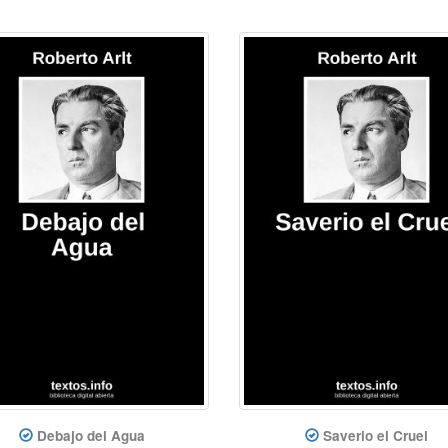
Debajo del Agua
Saverio el Cruel