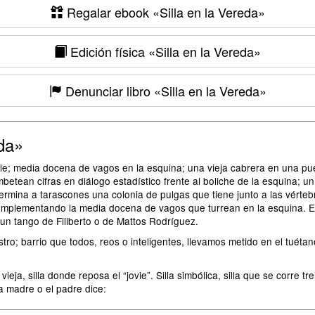
Regalar ebook
«Silla en la Vereda»
Edición física
«Silla en la Vereda»
Denunciar libro
«Silla en la Vereda»
da»
alle; media docena de vagos en la esquina; una vieja cabrera en una p
etean cifras en diálogo estadístico frente al boliche de la esquina; un
termina a tarascones una colonia de pulgas que tiene junto a las vérteb
omplementando la media docena de vagos que turrean en la esquina. Es
un tango de Filiberto o de Mattos Rodríguez.
stro; barrio que todos, reos o inteligentes, llevamos metido en el tué
 vieja, silla donde reposa el “jovie”. Silla simbólica, silla que se corre
a madre o el padre dice: