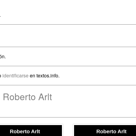
.
ón.
io
identificarse
en textos.info.
 Roberto Arlt