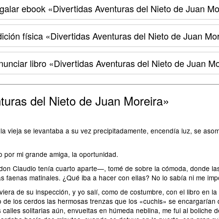
alar ebook
«Divertidas Aventuras del Nieto de Juan Mo
ición física
«Divertidas Aventuras del Nieto de Juan Mor
unciar libro
«Divertidas Aventuras del Nieto de Juan Mo
turas del Nieto de Juan Moreira»
la vieja se levantaba a su vez precipitadamente, encendía luz, se asom
do por mi grande amiga, la oportunidad.
—don Claudio tenía cuarto aparte—, tomé de sobre la cómoda, donde la
as faenas matinales. ¿Qué iba a hacer con ellas? No lo sabía ni me im
iera de su inspección, y yo salí, como de costumbre, con el libro en la
ero de los cerdos las hermosas trenzas que los «cuchis» se encargarían
s calles solitarias aún, envueltas en húmeda neblina, me fui al boliche 