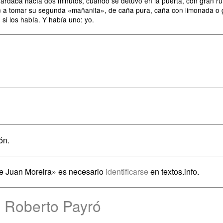
guardaba hacía dos minutos, cuando se detuvo en la puerta, con gran r
ron a tomar su segunda «mañanita», de caña pura, caña con limonada o g
si los había. Y había uno: yo.
ón.
de Juan Moreira» es necesario
identificarse
en textos.info.
e Roberto Payró