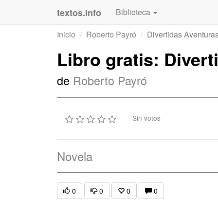
textos.info
Biblioteca
Inicio
Roberto Payró
Divertidas Aventuras
Libro gratis: Diver
de
Roberto Payró
Sin votos
Novela
0
0
0
0