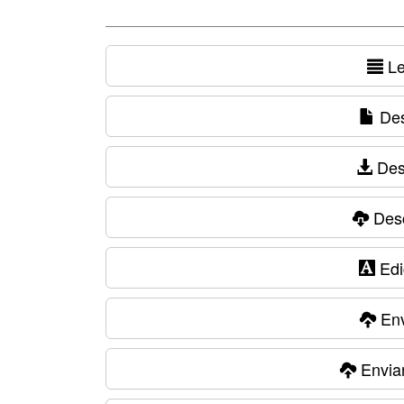
Le
Des
Des
Desc
Edic
Env
Envia