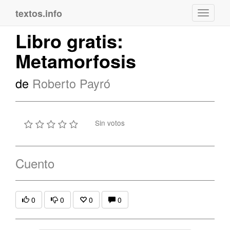
textos.info
Navega
Libro gratis:
Metamorfosis
de
Roberto Payró
Sin votos
Cuento
0
0
0
0