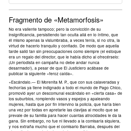
Fragmento de «Metamorfosis»
No era valiente tampoco; pero la convicción de su
insignificancia, persistiendo tan oculta allá en lo íntimo, que
él mismo apenas la vislumbraba, a veces tenía, si no otra, la
virtud de hacerlo tranquilo y confiado. De modo que aquella
tarde salió tan sin preocupaciones como siempre (el estoque
era un regalo del director, que le había dicho al ofrecérselo:
¡Un periodista en campaña no debe andar nunca
desarmado!), a pesar de que El Justiciero acábase de
publicar la siguiente «feroz caída».
«Escándalo.— El Morenita M. P., que con sus calaveradas y
fechorías ya tiene indignado a todo el mundo de Pago Chico,
promovió ayer un descomunal escándalo en «cierta casa» de
los suburbios, rompiendo vasos y espejos y apaleando
mujeres, hasta que por fin intervino la policía, que haría bien
una vez por todas en apretarle las clavijas al mocito que se
prevale de su familia para hacer cuantas atrocidades le da la
gana. Sin embargo, no fue ni llevado a la comisaría siquiera,
y nos extraña mucho que el comisario Barraba, después del