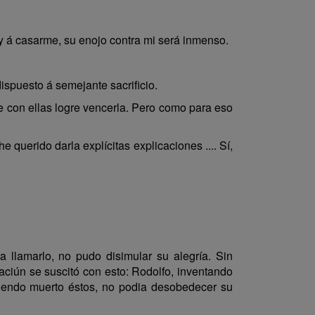
y á casarme, su enojo contra mi será inmenso.
dispuesto á semejante sacrificio.
e con ellas logre vencerla. Pero como para eso
 querido darla explícitas explicaciones .... Sí,
llamarlo, no pudo disimular su alegría. Sin
aciún se suscitó con esto: Rodolfo, inventando
abiendo muerto éstos, no podia desobedecer su