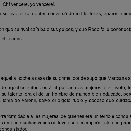
¡Oh! venceré, yo venceré!....
n su madre, con quien conversó de mil futilezas, aparenteme
 que su rival caía bajo sus golpes, y que Rodolfo le pertenecí
ostilidades.
aquella noche á casa de su prima, donde supo que Marciana sa
e aquellos atribuidos á él por las dos mujeres: era frívolo; t
o á su talento, era el de un hombre de mundo bien educado, pe
 tenía de varonil, salvo el bigote rubio y sedoso que cuidab
ra formidable á las mujeres, de quienes era un terrible conq
ras en que muchas veces no tuvo que desempeñar sinó un papel
conquistador.