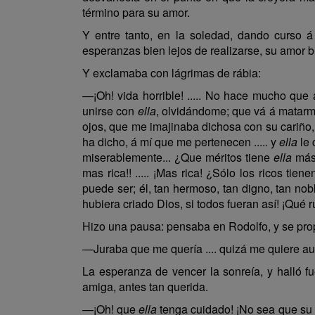
término para su amor.
Y entre tanto, en la soledad, dando curso 
esperanzas bien lejos de realizarse, su amor 
Y exclamaba con lágrimas de rábia:
—¡Oh! vida horrible! ..... No hace mucho que a
unirse con
ella
, olvidándome; que vá á matarme
ojos, que me imajinaba dichosa con su cariño, 
ha dicho, á mí que me pertenecen ..... y
ella
le 
miserablemente... ¿Que méritos tiene
ella
más 
mas rica!! ..... ¡Mas rica! ¿Sólo los ricos tie
puede ser; él, tan hermoso, tan digno, tan no
hubiera criado Dios, si todos fueran así! ¡Qué r
Hizo una pausa: pensaba en Rodolfo, y se propo
—Juraba que me quería .... quizá me quiere aun .
La esperanza de vencer la sonreía, y halló f
amiga, antes tan querida.
—¡Oh! que
ella
tenga cuidado! ¡No sea que su 