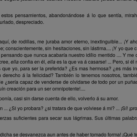
á estos pensamientos, abandonándose á lo que sentía, mirah
burlado, despreciado.
quí, de rodillas, me juraba amor eterno, inextinguible... ¡Y aho
; conscientemente, sin hesitaciones, sin lástima.... ¡Y yo que
pensando que nunca acabaría nuestro idílio mentido .... Y me ol
cree,
ella
confia en él,
ella
es la que va á casarse! ... Pero, si él
que yo, para ser la preferida? ¿Es mas hermosa? ¿es más int
nen derecho á la felicidad? También lo tenemos nosotros, también
ble ¿sería capaz de venderse de olvidarse de todo por un puñ
uín creación para un ser omnipotente!....
nía, casi sin darse cuenta de ello, volverlo á su amor.
.. ¿Si yo probara? ¿si tratara de que volviese á mi? ... ¡Sí! ¡pro
uerzas suficientes para secar sus lágrimas. Sus últimas palab
dicha se desvanezca aun antes de haber tomado forma! ¡Qué t