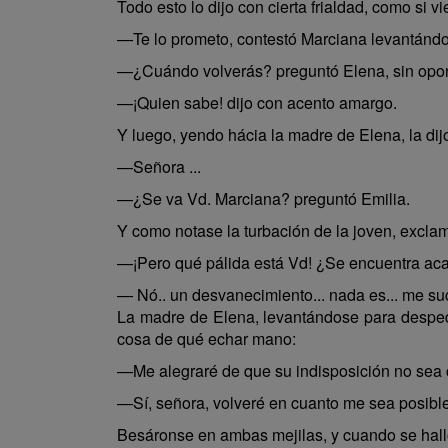
Todo esto lo dijo con cierta frialdad, como si 
—Te lo prometo, contestó Marciana levantándos
—¿Cuándo volverás? preguntó Elena, sin opone
—¡Quien sabe! dijo con acento amargo.
Y luego, yendo hácia la madre de Elena, la dij
—Señora ...
—¿Se va Vd. Marciana? preguntó Emilia.
Y como notase la turbación de la joven, excla
—¡Pero qué pálida está Vd! ¿Se encuentra ac
— Nó.. un desvanecimiento... nada es... me s
La madre de Elena, levantándose para despedi
cosa de qué echar mano:
—Me alegraré de que su indisposición no sea co
—Sí, señora, volveré en cuanto me sea posible
Besáronse en ambas mejilas, y cuando se halló