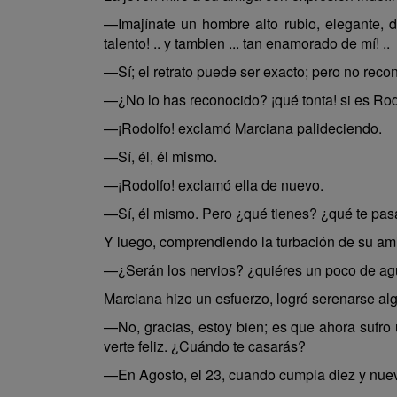
—Imajínate un hombre alto rubio, elegante, de
talento! .. y tambien ... tan enamorado de mí! ..
—Sí; el retrato puede ser exacto; pero no reco
—¿No lo has reconocido? ¡qué tonta! si es Rodol
—¡Rodolfo! exclamó Marciana palideciendo.
—Sí, él, él mismo.
—¡Rodolfo! exclamó ella de nuevo.
—Sí, él mismo. Pero ¿qué tienes? ¿qué te pas
Y luego, comprendiendo la turbación de su ami
—¿Serán los nervios? ¿quiéres un poco de ag
Marciana hizo un esfuerzo, logró serenarse alg
—No, gracias, estoy bien; es que ahora sufr
verte feliz. ¿Cuándo te casarás?
—En Agosto, el 23, cuando cumpla diez y nuev