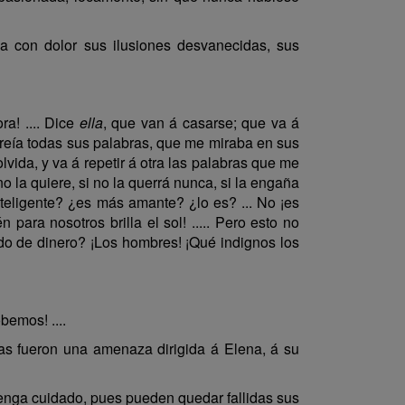
a con dolor sus ilusiones desvanecidas, sus
ra! .... Dice
ella
, que van á casarse; que va á
 creía todas sus palabras, que me miraba en sus
vida, y va á repetir á otra las palabras que me
 no la quiere, si no la querrá nunca, si la engaña
eligente? ¿es más amante? ¿lo es? ... No ¡es
 para nosotros brilla el sol! ..... Pero esto no
ado de dinero? ¡Los hombres! ¡Qué indignos los
bemos! ....
ras fueron una amenaza dirigida á Elena, á su
enga cuidado, pues pueden quedar fallidas sus