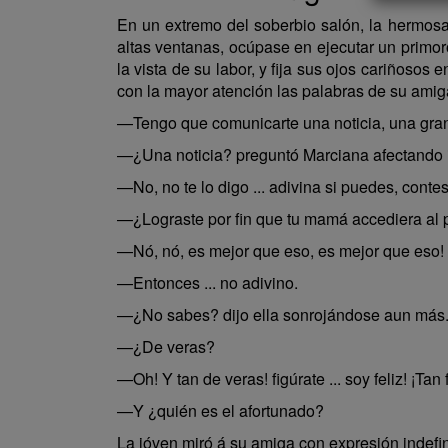
En un extremo del soberbio salón, la hermosa
altas ventanas, ocúpase en ejecutar un primor
la vista de su labor, y fija sus ojos cariñosos
con la mayor atención las palabras de su amiga
—Tengo que comunicarte una noticia, una gran n
—¿Una noticia? preguntó Marciana afectando i
—No, no te lo digo ... adivina si puedes, contes
—¿Lograste por fin que tu mamá accediera al p
—Nó, nó, es mejor que eso, es mejor que eso! 
—Entonces ... no adivino.
—¿No sabes? dijo ella sonrojándose aun más. 
—¿De veras?
—Oh! Y tan de veras! figúrate ... soy feliz! ¡Tan f
—Y ¿quién es el afortunado?
La jóven miró á su amiga con expresión indefini