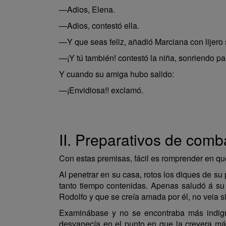
—Adios, Elena.
—Adios, contestó ella.
—Y que seas feliz, añadió Marciana con lijero
—¡Y tú también! contestó la niña, sonriendo pa
Y cuando su amiga hubo salido:
—¡Envidiosa!! exclamó.
II. Preparativos de comb
Con estas premisas, fácil es romprender en qu
Al penetrar en su casa, rotos los diques de su
tanto tiempo contenidas. Apenas saludó á s
Rodolfo y que se creía amada por él, no veia s
Examinábase y no se encontraba más indigna
desvanecía en el punto en que la creyera m