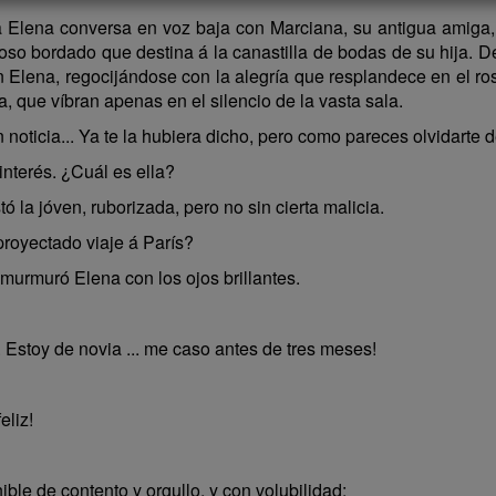
 Elena conversa en voz baja con Marciana, su antigua amiga, 
oso bordado que destina á la canastilla de bodas de su hija.
 en Elena, regocijándose con la alegría que resplandece en el ro
, que víbran apenas en el silencio de la vasta sala.
oticia... Ya te la hubiera dicho, pero como pareces olvidarte de
nterés. ¿Cuál es ella?
tó la jóven, ruborizada, pero no sin cierta malicia.
royectado viaje á París?
murmuró Elena con los ojos brillantes.
Estoy de novia ... me caso antes de tres meses!
eliz!
ble de contento y orgullo, y con volubilidad: