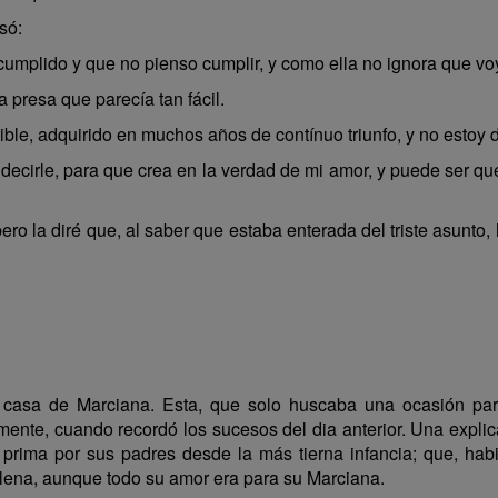
só:
umplido y que no pienso cumplir, y como ella no ignora que vo
presa que parecía tan fácil.
tible, adquirido en muchos años de contínuo triunfo, y no estoy 
 decirle, para que crea en la verdad de mi amor, y puede ser qu
o la diré que, al saber que estaba enterada del triste asunto, he
 casa de Marciana. Esta, que solo huscaba una ocasión para 
nte, cuando recordó los sucesos del dia anterior. Una explic
u prima por sus padres desde la más tierna infancia; que, h
Elena, aunque todo su amor era para su Marciana.