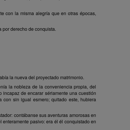
nte con la misma alegría que en otras épocas,
a por derecho de conquista.
bía la nueva del proyectado matrimonio.
enía la nobleza de la conveniencia propia, del
ro incapaz de encarar sériamente una cuestión
a con sin igual esmero; quitado este, hubiera
uistador: contábanse sus aventuras amorosas en
 enteramente pasivo: era él él conquistado en