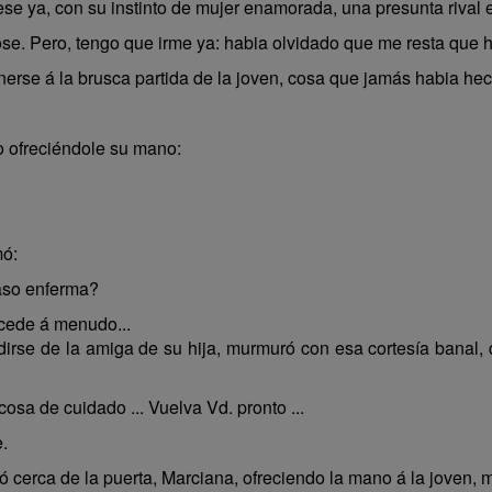
viese ya, con su instinto de mujer enamorada, una presunta rival 
e. Pero, tengo que irme ya: habia olvidado que me resta que h
rse á la brusca partida de la joven, cosa que jamás habia he
o ofreciéndole su mano:
mó:
aso enferma?
ucede á menudo...
rse de la amiga de su hija, murmuró con esa cortesía banal,
sa de cuidado ... Vuelva Vd. pronto ...
.
 cerca de la puerta, Marciana, ofreciendo la mano á la joven, 