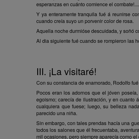
esperanzas en cuánto comience el combate!.... 
Y ya enteramente tranquila fué á reunirse co
cuando creía suyo un porvenir color de rosa.
Aquella noche durmióse descuidada, y soñó con
Al dia siguiente fué cuando se rompieron las h
III. ¡La visitaré!
Con su constancia de enamorado, Rodolfo fué 
Pocos eran los adornos que el jóven poseía, d
egois­mo; carecía de ilustración, y en cuant
cualquiera que fuese; luego, su belleza nada
parecido una niña.
Sin embargo, con tales prendas hacía una guer
todos los salones que él frecuentaba, aventu
mil ocasiones, pero siempre aparecía como el 