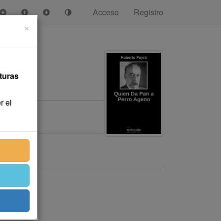
Acceso
Registro
×
turas
r el