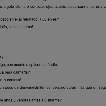
 bigote siempre correcto, ojos azules, boca sonriente, una ca
nozco en él al retratado. ¿Quien es?
fo, si es mi primo! ...
a?
ga, con acento displicente añadió:
ua para calmarte?
o, y contestó:
o un poco de desvanecimientos; pero no duran más que un seg
e años. ¿Vendrás antes á visitarme?