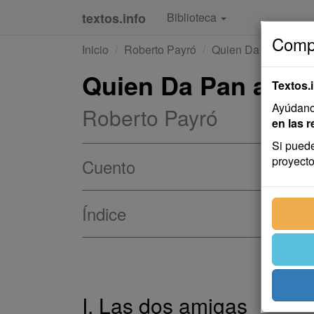
textos.info
Biblioteca
Compa
Inicio
Roberto Payró
Quien Da Pan a Per
Quien Da Pan a Pe
Textos.
Ayúdanos
Roberto Payró
en las r
Si puede
proyecto
Cuento
Índice
I. Las dos amigas