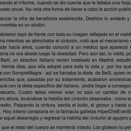
l informe, cuando se dio cuenta que le faltaba una hoja, pun
esto anual. No veía otra forma de llevar a cabo la acción publi
canzar la cifra de beneficios establecida. Deshizo lo andado
vertida en un silofón.
 topó de frente con toda su imagen reflejada en el maldito
ientras se abrochaba el cinturón, notó que el mecanismo de l
esde hacía años, cuando conoció a un médico que apareció en 
blema no era desde luego la obesidad. Pero aún así, lo visitó,
Belli, un atractivo italiano recién instalado en Madrid, estud
 treinta días, que ella adoptó para toda la vida y por los qu
s con SempreMagra - así se llamaba la dieta de Belli, quien 
vencitas que, pasadas por su tratamiento, acabaron anoréxic
ía con la dieta específica del italiano, podía llegar a consegu
estuario. Cuatro tallas menos eran no solo un cambio de cif
Pero ahora, tocándose la hebilla del cinturón observaba - como
io. Palpando la cintura, sentía el bulto, el grosor y hasta 
. Hoy mismo compraría en la farmacia galletas HiperDietEverS
r aquel desarreglo y regresar la hebilla del cinturón al agujero 
 que el resto del cuerpo se mantenía intacto. Los glúteos no pe