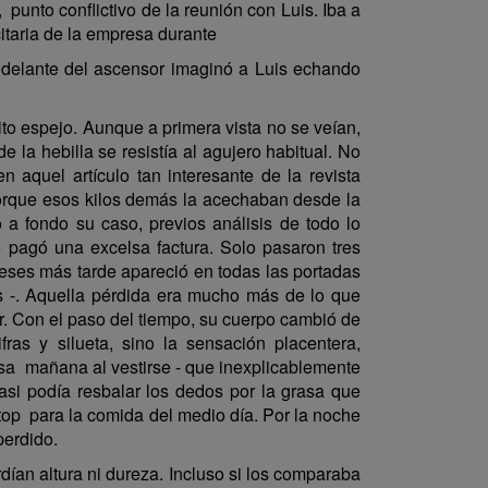
to conflictivo de la reunión con Luis. Iba a
citaria de la empresa durante
 y delante del ascensor imaginó a Luis echando
 espejo. Aunque a primera vista no se veían,
a hebilla se resistía al agujero habitual. No
aquel artículo tan interesante de la revista
 porque esos kilos demás la acechaban desde la
ió a fondo su caso, previos análisis de todo lo
e pagó una excelsa factura. Solo pasaron tres
meses más tarde apareció en todas las portadas
as -. Aquella pérdida era mucho más de lo que
ir. Con el paso del tiempo, su cuerpo cambió de
ras y silueta, sino la sensación placentera,
 esa mañana al vestirse - que inexplicablemente
casi podía resbalar los dedos por la grasa que
top para la comida del medio día. Por la noche
perdido.
rdían altura ni dureza. Incluso si los comparaba