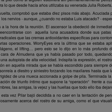
ra lo que desde hacía años utilizaba su venerada Julia Roberts
 vuelta, comprobó que estaba diez pisos más abajo. Acuciada po
de los nervios - aunque, ¿cuando no estaba Luis atacado? - esp
 a la hora de la reunión. El ascensor la obedeció de inmediat
reencontrarse con aquella luna acusadora donde sus patas 
 radicales que las cremas antioxidantes específicas para conto
arias operaciones. WorryEyes era la última que se estaba apl
ágeno, el lifting… pero esto se lo dijo en lo más profundo
 la cara de Almudena que ya había pasado por todo, quedand
una autopista de alta velocidad. Inóspita la expresión, el rost
ión en aquella mirada que se había escondido para siempre d
 sonreía a diestro y siniestro forzando los maxilares hasta que 
rigidez de una mueca accionada a golpe de pila. Terminada la mí
uación de triunfo íntimo que supone la “operación” frente a cu
mbres, las amigas, la vejez y las huellas que todo ello iba deja
 esta vez Pilar bajó decidida a no caer en la tentación de pen
osamente acerca del rostro de su amiga, como el que visuali