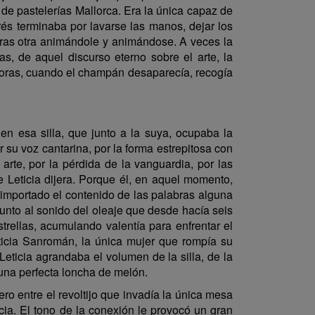
de pastelerías Mallorca. Era la única capaz de
rés terminaba por lavarse las manos, dejar los
 tras otra animándole y animándose. A veces la
s, de aquel discurso eterno sobre el arte, la
de horas, cuando el champán desaparecía, recogía
n esa silla, que junto a la suya, ocupaba la
su voz cantarina, por la forma estrepitosa con
 arte, por la pérdida de la vanguardia, por las
e Leticia dijera. Porque él, en aquel momento,
a importado el contenido de las palabras alguna
unto al sonido del oleaje que desde hacía seis
rellas, acumulando valentía para enfrentar el
icia Sanromán, la única mujer que rompía su
eticia agrandaba el volumen de la silla, de la
una perfecta loncha de melón.
o entre el revoltijo que invadía la única mesa
cia. El tono de la conexión le provocó un gran