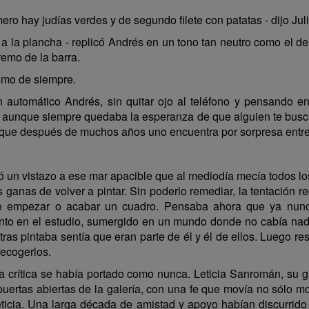
hay judías verdes y de segundo filete con patatas - dijo Julia
a la plancha - replicó Andrés en un tono tan neutro como el de
tremo de la barra.
smo de siempre.
utomático Andrés, sin quitar ojo al teléfono y pensando en
, aunque siempre quedaba la esperanza de que alguien te busca
né que después de muchos años uno encuentra por sorpresa entre 
echó un vistazo a ese mar apacible que al mediodía mecía todos 
s ganas de volver a pintar. Sin poderlo remediar, la tentación 
 empezar o acabar un cuadro. Pensaba ahora que ya nunca 
canto en el estudio, sumergido en un mundo donde no cabía nad
ras pintaba sentía que eran parte de él y él de ellos. Luego re
recogerlos.
rítica se había portado como nunca. Leticia Sanromán, su ga
 puertas abiertas de la galería, con una fe que movía no sólo 
eticia. Una larga década de amistad y apoyo habían discurrid