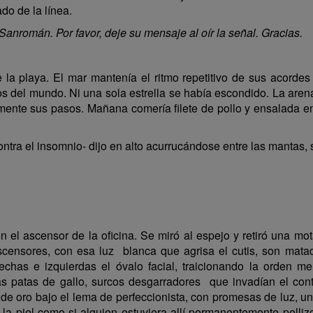
ado de la línea.
Sanromán. Por favor, deje su mensaje al oír la señal. Gracias.
a. El mar mantenía el ritmo repetitivo de sus acordes si
del mundo. Ni una sola estrella se había escondido. La arena, 
ente sus pasos. Mañana comería filete de pollo y ensalada en
ntra el insomnio- dijo en alto acurrucándose entre las mantas, s
 el ascensor de la oficina. Se miró al espejo y retiró una m
censores, con esa luz blanca que agrisa el cutis, son mata
chas e izquierdas el óvalo facial, traicionando la orden m
s patas de gallo, surcos desgarradores que invadían el contor
 de oro bajo el lema de perfeccionista, con promesas de luz, u
a piel como si alguien estuviera allí permanentemente pelliz