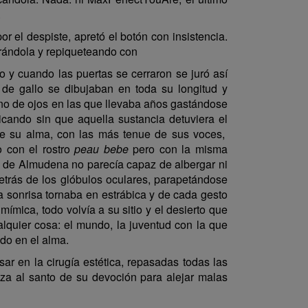
.
r el despiste, apretó el botón con insistencia.
erándola y repiqueteando con
o y cuando las puertas se cerraron se juró así
de gallo se dibujaban en toda su longitud y
rno de ojos en las que llevaba años gastándose
icando sin que aquella sustancia detuviera el
 de su alma, con las más tenue de sus voces,
o con el rostro
peau bebe
pero con la misma
ro de Almudena no parecía capaz de albergar ni
etrás de los glóbulos oculares, parapetándose
la sonrisa tornaba en estrábica y de cada gesto
mica, todo volvía a su sitio y el desierto que
alquier cosa: el mundo, la juventud con la que
ndo en el alma.
sar en la cirugía estética, repasadas todas las
za al santo de su devoción para alejar malas