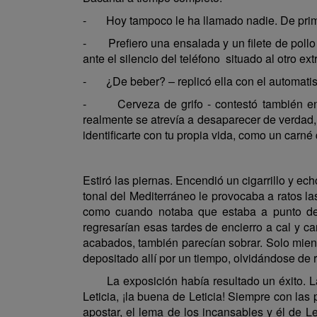
- Hoy tampoco le ha llamado nadie. De primero 
- Prefiero una ensalada y un filete de pollo 
ante el silencio del teléfono situado al otro ex
- ¿De beber? – replicó ella con el automati
- Cerveza de grifo - contestó también en a
realmente se atrevía a desaparecer de verdad
identificarte con tu propia vida, como un car
Estiró las piernas. Encendió un cigarrillo y 
tonal del Mediterráneo le provocaba a ratos la
como cuando notaba que estaba a punto de
regresarían esas tardes de encierro a cal y 
acabados, también parecían sobrar. Solo mient
depositado allí por un tiempo, olvidándose de 
La exposición había resultado un éxito. La c
Leticia, ¡la buena de Leticia! Siempre con las
apostar, el lema de los incansables y él de L