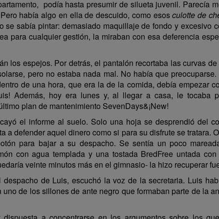
partamento, podía hasta presumir de silueta juvenil. Parecía me
 Pero había algo en ella de descuido, como esos
culotte de ch
 se sabía pintar: demasiado maquillaje de fondo y excesivo c
drea para cualquier gestión, la miraban con esa deferencia esp
stán los espejos. Por detrás, el pantalón recortaba las curvas 
nsolarse, pero no estaba nada mal. No había que preocuparse.
entro de una hora, que era la de la comida, debía empezar con
is! Además, hoy era lunes y, al llegar a casa, le tocaba 
l último plan de mantenimiento SevenDays&¡New!
 cayó el informe al suelo. Solo una hoja se desprendió del co
ta a defender aquel dinero como si para su disfrute se tratara.
l botón para bajar a su despacho. Se sentía un poco mareada
limón con agua templada y una tostada BredFree untada con C
uedaría veinte minutos más en el gimnasio- la hizo recuperar fu
 despacho de Luis, escuchó la voz de la secretaria. Luis hab
en uno de los sillones de ante negro que formaban parte de la a
 dispuesta a concentrarse en los argumentos sobre los qu