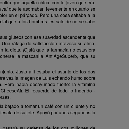
ntira que aquella chica, con lo joven que era,
eval
que le asomaban levemente en cuanto se
olor en el párpado. Pero una cosa saltaba a la
ecial que a los hombres les sale de no se sabe
de sus glúteos con esa suavidad ascendente que
 Una ráfaga de satisfacción atravesó su alma,
 la dieta. ¡Ojalá que la farmacia no estuviera
ponerse la mascarilla AntiAgeSuperb, que su
njunto. Justo allí estaba el asunto de los dos
 Otra vez la imagen de Luis echando humo sobre
. Pero había desayunado fuerte: la vitamina
heeseAir. El recuerdo de todo lo ingerido -
erzas.
ía bajado a tomar un café con un cliente y no
ntesala de su jefe. Apoyó por unos segundos la
e basaría su defensa de los dos millones de