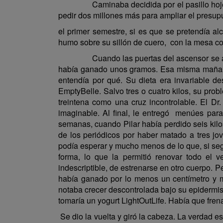
Caminaba decidida por el pasillo hojeando e
pedir dos millones más para ampliar el presupu
el primer semestre, si es que se pretendía al
humo sobre su sillón de cuero, con la mesa con
Cuando las puertas del ascensor se abrieron
había ganado unos gramos. Esa misma mañana m
entendía por qué. Su dieta era invariable d
EmptyBelle. Salvo tres o cuatro kilos, su pro
treintena como una cruz incontrolable. El Dr. 
imaginable. Al final, le entregó menúes para
semanas, cuando Pilar había perdido seis kilo
de los periódicos por haber matado a tres jo
podía esperar y mucho menos de lo que, si segu
forma, lo que la permitió renovar todo el v
indescriptible, de estrenarse en otro cuerpo. 
había ganado por lo menos un centímetro y med
notaba crecer descontrolada bajo su epidermis
tomaría un yogurt LightOutLife. Había que frena
Se dio la vuelta y giró la cabeza. La verdad es