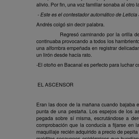
alivio. Por fin, una voz familiar sonaba al otro l
-
Este es el contestador automático de Leticia 
Andrés colgó sin decir palabra.
Regresó caminando por la orilla de la play
continuaba provocando a todos los hambrientos 
una alfombra empeñada en registrar delicadam
un lirón desde hacía rato.
-El otoño en Bacanal es perfecto para luchar co
EL ASCENSOR
Eran las doce de la mañana cuando bajaba en
punta de una pestaña. Los espejos de los as
pegada sobre sí misma, escrutándose a dere
comprobación que la conducía a fijarse en la
maquillaje recién adquirido a precio de pepita
malditos socavones epidérmicos que hundían l