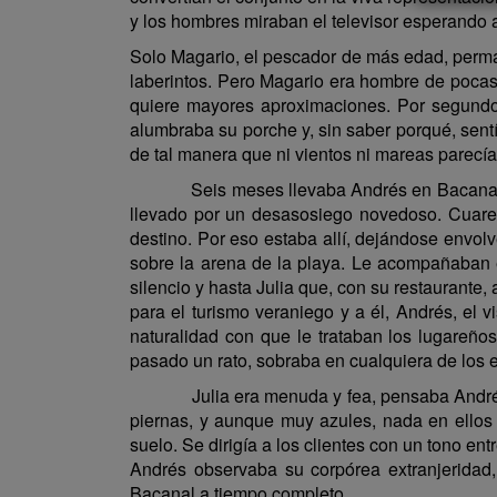
y los hombres miraban el televisor esperando an
Solo Magario, el pescador de más edad, perman
laberintos. Pero Magario era hombre de pocas 
quiere mayores aproximaciones. Por segundos
alumbraba su porche y, sin saber porqué, sent
de tal manera que ni vientos ni mareas parecían
Seis meses llevaba Andrés en Bacanal, incap
llevado por un desasosiego novedoso. Cuare
destino. Por eso estaba allí, dejándose envol
sobre la arena de la playa. Le acompañaban el
silencio y hasta Julia que, con su restaurante,
para el turismo veraniego y a él, Andrés, el v
naturalidad con que le trataban los lugareños
pasado un rato, sobraba en cualquiera de los 
Julia era menuda y fea, pensaba Andrés, mi
piernas, y aunque muy azules, nada en ello
suelo. Se dirigía a los clientes con un tono en
Andrés observaba su corpórea extranjeridad,
Bacanal a tiempo completo.