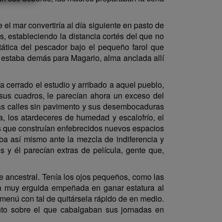
l mar convertiría al día siguiente en pasto de
, estableciendo la distancia cortés del que no
ática del pescador bajo el pequeño farol que
o estaba demás para Magario, alma anclada allí
errado el estudio y arribado a aquel pueblo,
us cuadros, le parecían ahora un exceso del
 las calles sin pavimento y sus desembocaduras
a, los atardeceres de humedad y escalofrío, el
iles que construían enfebrecidos nuevos espacios
caba así mismo ante la mezcla de indiferencia y
s y él parecían extras de película, gente que,
ncestral. Tenía los ojos pequeños, como las
a muy erguida empeñada en ganar estatura al
e menú con tal de quitársela rápido de en medio.
ento sobre el que cabalgaban sus jornadas en