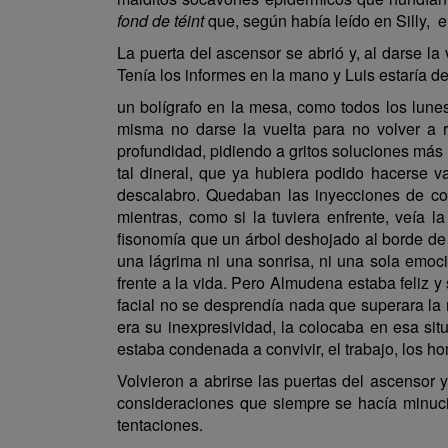
fond de téint
que, según había leído en Silly, e
La puerta del ascensor se abrió y, al darse la
Tenía los informes en la mano y Luis estaría 
un bolígrafo en la mesa, como todos los lunes
misma no darse la vuelta para no volver a 
profundidad, pidiendo a gritos soluciones más
tal dineral, que ya hubiera podido hacerse v
descalabro. Quedaban las inyecciones de col
mientras, como si la tuviera enfrente, veía
fisonomía que un árbol deshojado al borde de 
una lágrima ni una sonrisa, ni una sola emoc
frente a la vida. Pero Almudena estaba feliz y
facial no se desprendía nada que superara la 
era su inexpresividad, la colocaba en esa sit
estaba condenada a convivir, el trabajo, los ho
Volvieron a abrirse las puertas del ascensor y
consideraciones que siempre se hacía minuci
tentaciones.