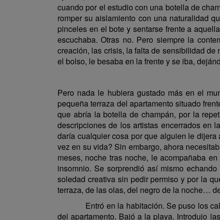
cuando por el estudio con una botella de cham
romper su aislamiento con una naturalidad que
pinceles en el bote y sentarse frente a aquel
escuchaba. Otras no. Pero siempre la contemp
creación, las crisis, la falta de sensibilidad 
el bolso, le besaba en la frente y se iba, dej
Pero nada le hubiera gustado más en el mund
pequeña terraza del apartamento situado frent
que abría la botella de champán, por la repeti
descripciones de los artistas encerrados en l
daría cualquier cosa por que alguien le dijera
vez en su vida? Sin embargo, ahora necesitaba
meses, noche tras noche, le acompañaba en el
insomnio. Se sorprendió así mismo echando 
soledad creativa sin pedir permiso y por la q
terraza, de las olas, del negro de la noche… 
Entró en la habitación. Se puso los calcetine
del apartamento. Bajó a la playa. Introdujo l