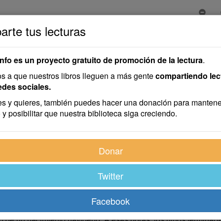
rte tus lecturas
info es un proyecto gratuito de promoción de la lectura
.
 a que nuestros libros lleguen a más gente
compartiendo lec
edes sociales.
s y quieres, también puedes hacer una donación para mantene
 y posibilitar que nuestra biblioteca siga creciendo.
Donar
Twitter
e la playa, se le antojaba la viva representación de la soleda
us casas. Todo se volvía estático en los atardeceres, salvo el
iedras, atento a que el sonido de las olas depositara en él alg
Facebook
agua. Las casas blancas y diminutas, alumbraban luces de int
ión de un nacimiento navideño. A esas horas, los niños termina