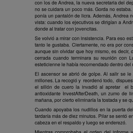
con los de Andrea, la nueva secretaria del de
no se cuidara un poco más. Gorda no estaba.
ponía un pantalón de licra. Además, Andrea no
vista: cuando los ejecutivos se dirigían a An
donde al tratar con jovencitas.
Se volvió a mirar con insistencia. Para eso e
tanto le gustaba. Ciertamente, no era por co
aunque sin olvidar que hoy mismo, es decir, d
cerrada cuando terminara su reunión con Lu
esteticienne le había recomendado dentro de
El ascensor se abrió de golpe. Al salir se le
millones. La recogió y reordenó todo, dispues
el sillón de cuero la invadió al apretar e
antioxidante InvestAfterDeath, un zumo de 
mañana, por cierto eliminaría la tostada y se q
Cuando apoyaba los nudillos en la puerta del
tardaría más de diez minutos. Pilar se sentó 
cabeza en el respaldo y luego se enderezó.
Mientras comprobaba el orden del informe y