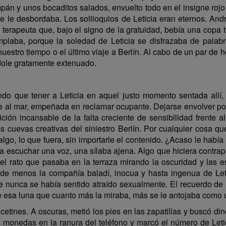
pán y unos bocaditos salados, envuelto todo en el insigne rojo 
 le desbordaba. Los soliloquios de Leticia eran eternos. And
la terapeuta que, bajo el signo de la gratuidad, bebía una copa
laba, porque la soledad de Leticia se disfrazaba de palabra
de nuestro tiempo o el último viaje a Berlín. Al cabo de un par 
ándole gratamente extenuado.
o que tener a Leticia en aquel justo momento sentada allí, e
e al mar, empeñada en reclamar ocupante. Dejarse envolver por 
ción incansable de la falta creciente de sensibilidad frente al
as cuevas creativas del siniestro Berlín. Por cualquier cosa qu
 algo, lo que fuera, sin importarle el contenido. ¿Acaso le habí
 escuchar una voz, una sílaba ajena. Algo que hiciera contrap
 rato que pasaba en la terraza mirando la oscuridad y las est
de menos la compañía baladí, inocua y hasta ingenua de Let
ue nunca se había sentido atraído sexualmente. El recuerdo de L
de esa luna que cuanto más la miraba, más se le antojaba como 
s. A oscuras, metió los pies en las zapatillas y buscó diner
as monedas en la ranura del teléfono y marcó el número de Leti