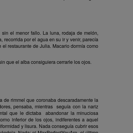
n el menor fallo. La luna, rodaja de melón,
recorrida por el agua en su ir y venir, parecía
 el restaurante de Julia. Macario dormía como
in que el alba consiguiera cerrarle los ojos.
ota de rimmel que coronaba descaradamente la
dores, pensaba, mientras seguía con la nariz
ental que le dictaba abandonar la minuciosa
no inferior de los ojos, indiferentes a aquel
niformidad y lisura. Nada conseguía cubrir esos
cándola. Nada: ni MaxPerfectYouAre, el último