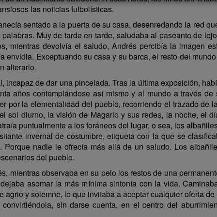
siosos las noticias futbolísticas.
ecía sentado a la puerta de su casa, desenredando la red que e
palabras. Muy de tarde en tarde, saludaba al paseante de lejos
, mientras devolvía el saludo, Andrés percibía la imagen est
ía envidia. Exceptuando su casa y su barca, el resto del mund
 alterarlo.
az de dar una pincelada. Tras la última exposición, había c
nta años contemplándose así mismo y al mundo a través de s
ver por la elementalidad del pueblo, recorriendo el trazado de
 sol diurno, la visión de Magario y sus redes, la noche, el dí
 atraía puntualmente a los foráneos del lugar, o sea, los albañ
isitante invernal de costumbre, etiqueta con la que se clasifi
. Porque nadie le ofrecía más allá de un saludo. Los albañile
escenarios del pueblo.
entras observaba en su pelo los restos de una permanente a
s dejaba asomar la más mínima sintonía con la vida. Caminab
tre agrio y solemne, lo que invitaba a aceptar cualquier oferta d
 convirtiéndola, sin darse cuenta, en el centro del aburrimi