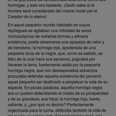
hormigas, y esto era bastante. ¡Quién sabe si el
hombre será considerado del mismo modo por el
Creador de lo eterno!
En aquel pequeño mundo habitado en cuyos
repliegues se agitaban una infinidad de seres
microscópicos de extrañas formas y efímera
existencia, podía observarse una epopeya de valor y
de heroísmo; la hormiga roja, apoderada de una
pequeña larva de la negra, que, como es sabido, es
tribu de la cual hace sus esclavos, pugnaba por
llevarse la larva, fuertemente asida por la pequeña
hormiga negra, que con desesperados esfuerzos
procuraba defender aquella existencia del porvenir,
aquel pequeño ser destinado a perpetuar la vida de su
especie. En pocas palabras, aquella hormiga negra
era un pueblo defendiendo el medio de su prosperidad
y de su grandeza, sus hijos; la hormiga roja, fuerte,
valiente, y, ¿por qué no decirlo? Perfectamente
organizada para la lucha, defendía también la vida de
los suyos, su propia vida. Estas hormigas rojas, por