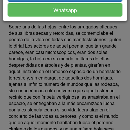
entre varios formó en estío una fresca alameda propia
Whatsapp
para soñar venturas imposibles o para recordar dichas
pasadas.
Sobre una de las hojas, entre los arrugados pliegues
de sus libras secas y retorcidas, se contemplaba el
poema de la vida en todas sus manifestaciones; ¡quien
lo diría! Los actores de aquel poema, que tan grande
parece, eran casi microscópicos, eran dos solas
hormigas, la hoja era su mundo; millares de ellas,
desprendidas de árboles y de plantas, girarían en
aquel instante en el inmenso espacio de un hemisferio
terrestre y, sin embargo, de aquellas dos hormigas,
ajenas al infinito número de mundos que las rodeaba,
sin conocer acaso otro universo que aquel estrecho
recinto que con ímpetu vertiginosa las arrastraba en el
espacio, se entregaban a la más encarnizada lucha
por la existencia ¡como si su vida fuera algo en el
concierto de las vidas superiores, y como si el mundo
que en aquel momento habitaban fuese el perenne
cimiento de los mundos; y no una mísera hoja seca