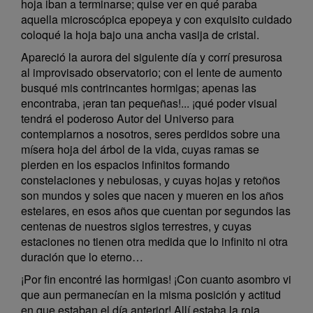
hoja iban a terminarse; quise ver en qué paraba
aquella microscópica epopeya y con exquisito cuidado
coloqué la hoja bajo una ancha vasija de cristal.
Apareció la aurora del siguiente día y corrí presurosa
al improvisado observatorio; con el lente de aumento
busqué mis contrincantes hormigas; apenas las
encontraba, ¡eran tan pequeñas!... ¡qué poder visual
tendrá el poderoso Autor del Universo para
contemplarnos a nosotros, seres perdidos sobre una
mísera hoja del árbol de la vida, cuyas ramas se
pierden en los espacios infinitos formando
constelaciones y nebulosas, y cuyas hojas y retoños
son mundos y soles que nacen y mueren en los años
estelares, en esos años que cuentan por segundos las
centenas de nuestros siglos terrestres, y cuyas
estaciones no tienen otra medida que lo infinito ni otra
duración que lo eterno…
¡Por fin encontré las hormigas! ¡Con cuanto asombro vi
que aun permanecían en la misma posición y actitud
en que estaban el día anterior! Allí estaba la roja,