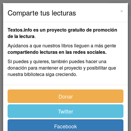
textos.info
Navega
×
Comparte tus lecturas
Sobre la Hoja de un
Textos.info es un proyecto gratuito de promoción
Árbol
de la lectura
.
Ayúdanos a que nuestros libros lleguen a más gente
Rosario de Acuña
compartiendo lecturas en las redes sociales.
Si puedes y quieres, también puedes hacer una
donación para mantener el proyecto y posibilitar que
Cuento
nuestra biblioteca siga creciendo.
Terminaba el otoño; debajo del ancho esparragado de
Donar
mi casa, toldo que fue de verdes hojas y hoy deja al
descubierto los retorcidos sarmientos de las viejas
parras, se extendía esa mullida alfombra con que el
Twitter
invierno viste la húmeda tierra; el viento del otoño,
arremolinando las secas hojas de los vecinos árboles,
Facebook
trajo a mis plantas la de un castaño de indias, que