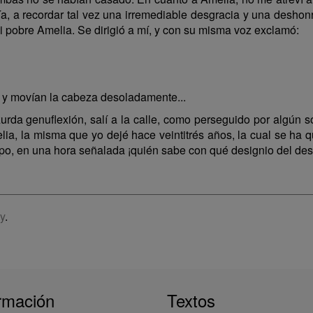
, a recordar tal vez una irremediable desgracia y una deshonra.
mi pobre Amelia. Se dirigió a mí, y con su misma voz exclamó:
 y movían la cabeza desoladamente...
da genuflexión, salí a la calle, como perseguido por algún so
lia, la misma que yo dejé hace veintitrés años, la cual se ha q
iempo, en una hora señalada ¡quién sabe con qué designio del de
y
.
rmación
Textos