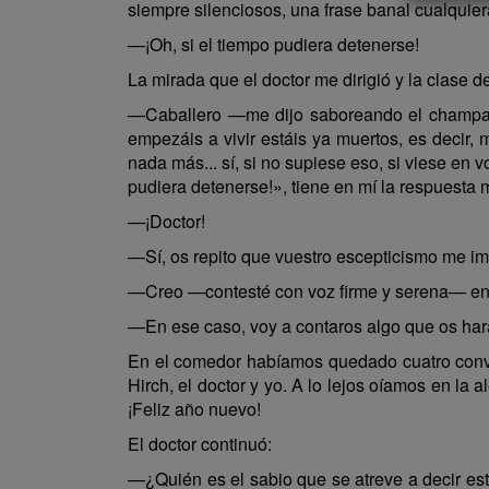
siempre silenciosos, una frase banal cualquier
—¡Oh, si el tiempo pudiera detenerse!
La mirada que el doctor me dirigió y la clase 
—Caballero —me dijo saboreando el champaña
empezáis a vivir estáis ya muertos, es decir, 
nada más... sí, si no supiese eso, si viese en 
pudiera detenerse!», tiene en mí la respuesta m
—¡Doctor!
—Sí, os repito que vuestro escepticismo me im
—Creo —contesté con voz firme y serena— en Di
—En ese caso, voy a contaros algo que os hará
En el comedor habíamos quedado cuatro convid
Hirch, el doctor y yo. A lo lejos oíamos en la 
¡Feliz año nuevo!
El doctor continuó:
—¿Quién es el sabio que se atreve a decir es