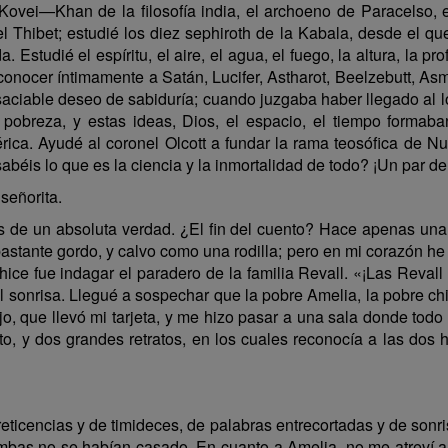
 Kovei—Khan de la filosofía india, el archoeno de Paracelso, 
 Thibet; estudié los diez sephiroth de la Kabala, desde el que
. Estudié el espíritu, el aire, el agua, el fuego, la altura, la pr
conocer íntimamente a Satán, Lucifer, Astharot, Beelzebutt, A
aciable deseo de sabiduría; cuando juzgaba haber llegado al 
 pobreza, y estas ideas, Dios, el espacio, el tiempo forma
mérica. Ayudé al coronel Olcott a fundar la rama teosófica de N
béis lo que es la ciencia y la inmortalidad de todo? ¡Un par de 
señorita.
es de un absoluta verdad. ¿El fin del cuento? Hace apenas un
bastante gordo, y calvo como una rodilla; pero en mi corazón he 
e hice fue indagar el paradero de la familia Revall. «¡Las Reva
onrisa. Llegué a sospechar que la pobre Amelia, la pobre chiq
ejo, que llevó mi tarjeta, y me hizo pasar a una sala donde todo
uto, y dos grandes retratos, en los cuales reconocía a las do
icencias y de timideces, de palabras entrecortadas y de sonrisas
mbas no se habían casado. En cuanto a Amelia, no me atreví a 