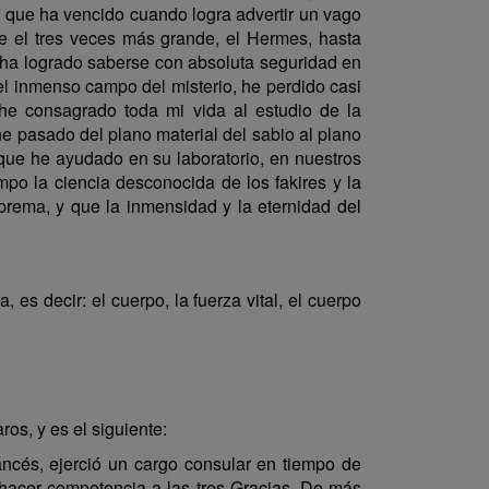
s que ha vencido cuando logra advertir un vago
de el tres veces más grande, el Hermes, hasta
 ha logrado saberse con absoluta seguridad en
 el inmenso campo del misterio, he perdido casi
he consagrado toda mi vida al estudio de la
he pasado del plano material del sabio al plano
 que he ayudado en su laboratorio, en nuestros
mpo la ciencia desconocida de los fakires y la
prema, y que la inmensidad y la eternidad del
es decir: el cuerpo, la fuerza vital, el cuerpo
s, y es el siguiente:
rancés, ejerció un cargo consular en tiempo de
o hacer competencia a las tres Gracias. De más