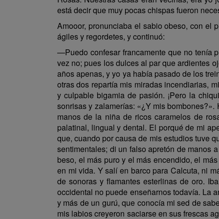
está decir que muy pocas chispas fueron nece
Amooor, pronunciaba el sabio obeso, con el p
ágiles y regordetes, y continuó:
—Puedo confesar francamente que no tenía pre
vez no; pues los dulces al par que ardientes ojo
años apenas, y yo ya había pasado de los treinta
otras dos repartía mis miradas incendiarias, 
y culpable bigamia de pasión. ¡Pero la chiqui
sonrisas y zalamerías: «¿Y mis bombones?». H
manos de la niña de ricos caramelos de rosa
palatinal, lingual y dental. El porqué de mi a
que, cuando por causa de mis estudios tuve q
sentimentales; di un falso apretón de manos a J
beso, el más puro y el más encendido, el más 
en mi vida. Y salí en barco para Calcuta, ni 
de sonoras y flamantes esterlinas de oro. Iba
occidental no puede enseñarnos todavía. La a
y más de un gurú, que conocía mi sed de saber
mis labios creyeron saciarse en sus frescas a