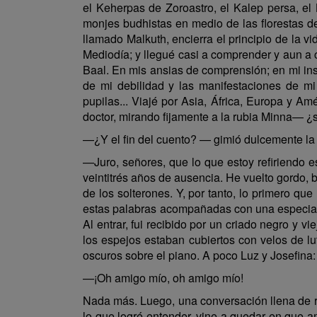
el Keherpas de Zoroastro, el Kalep persa, el
monjes budhistas en medio de las florestas del
llamado Malkuth, encierra el principio de la vida
Mediodía; y llegué casi a comprender y aun a 
Baal. En mis ansias de comprensión; en mi ins
de mi debilidad y las manifestaciones de mi
pupilas... Viajé por Asia, África, Europa y A
doctor, mirando fijamente a la rubia Minna— ¿sa
—¿Y el fin del cuento? — gimió dulcemente la 
—Juro, señores, que lo que estoy refiriendo 
veintitrés años de ausencia. He vuelto gordo, 
de los solterones. Y, por tanto, lo primero qu
estas palabras acompañadas con una especial s
Al entrar, fui recibido por un criado negro y vi
los espejos estaban cubiertos con velos de l
oscuros sobre el piano. A poco Luz y Josefina:
—¡Oh amigo mío, oh amigo mío!
Nada más. Luego, una conversación llena de ret
lo que logré entender, vine a quedar en que a