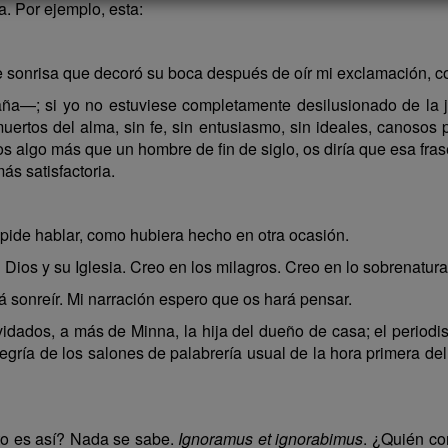
a. Por ejemplo, esta:
de sonrisa que decoró su boca después de oír mi exclamación, c
—; si yo no estuviese completamente desilusionado de la ju
muertos del alma, sin fe, sin entusiasmo, sin ideales, canosos
vos algo más que un hombre de fin de siglo, os diría que esa fra
ás satisfactoria.
pide hablar, como hubiera hecho en otra ocasión.
os y su Iglesia. Creo en los milagros. Creo en lo sobrenatura
 sonreír. Mi narración espero que os hará pensar.
ados, a más de Minna, la hija del dueño de casa; el periodist
alegría de los salones de palabrería usual de la hora primera d
to es así? Nada se sabe.
Ignoramus et ignorabimus
. ¿Quién co