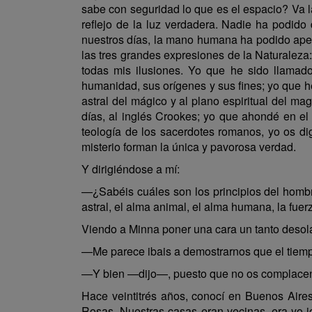
sabe con seguridad lo que es el espacio? Va l
reflejo de la luz verdadera. Nadie ha podido
nuestros días, la mano humana ha podido apen
las tres grandes expresiones de la Naturaleza:
todas mis ilusiones. Yo que he sido llamad
humanidad, sus orígenes y sus fines; yo que he
astral del mágico y al plano espiritual del m
días, al inglés Crookes; yo que ahondé en el 
teología de los sacerdotes romanos, yo os di
misterio forman la única y pavorosa verdad.
Y dirigiéndose a mí:
—¿Sabéis cuáles son los principios del hombre?
astral, el alma animal, el alma humana, la fuerza
Viendo a Minna poner una cara un tanto desolad
—Me parece ibais a demostrarnos que el tiemp
—Y bien —dijo—, puesto que no os complacen la
Hace veintitrés años, conocí en Buenos Aires 
Rosas. Nuestras casas eran vecinas, era yo jo