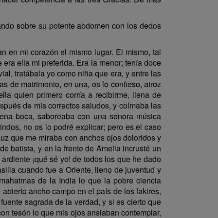
leando sobre su potente abdomen con los dedos
n en mi corazón el mismo lugar. El mismo, tal
e era ella mi preferida. Era la menor; tenía doce
vial, tratábala yo como niña que era, y entre las
s de matrimonio, en una, os lo confieso, atroz
lla quien primero corría a recibirme, llena de
spués de mis correctos saludos, y colmaba las
 plena boca, saboreaba con una sonora música
indos, no os lo podré explicar; pero es el caso
Luz que me miraba con anchos ojos doloridos y
de batista, y en la frente de Amelia incrusté un
 ardiente ¡qué sé yo! de todos los que he dado
illa cuando fue a Oriente, lleno de juventud y
s mahatmas de la India lo que la pobre ciencia
bierto ancho campo en el país de los fakires,
uente sagrada de la verdad, y si es cierto que
con tesón lo que mis ojos ansiaban contemplar,