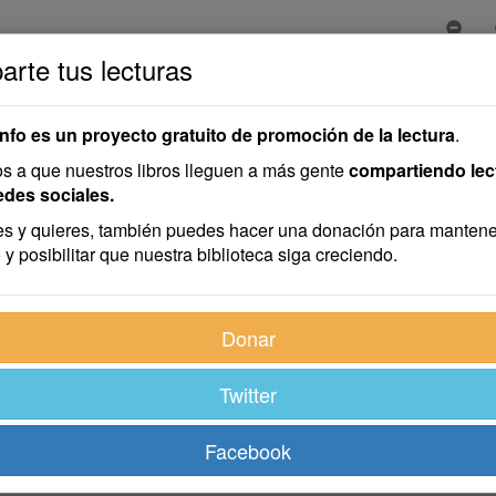
rte tus lecturas
a Amelia
rita Amelia
info es un proyecto gratuito de promoción de la lectura
.
 a que nuestros libros lleguen a más gente
compartiendo lec
edes sociales.
s y quieres, también puedes hacer una donación para mantene
 y posibilitar que nuestra biblioteca siga creciendo.
stador; que su voz es profunda y vibrante al mismo tiempo, y
Donar
a plástica de ensueño
, quizás podríais negármelo o aceptármel
oh, eso nunca, estoy seguro! ¿Cómo negaríais la luz del sol, el
Twitter
sada poco después de que saludamos el toque de las doce con 
e sibarita de judío que se llama Lowensteinger, la calva del 
Facebook
 de la luz, se veían sobre el cristal de un espejo las llamas d
ctor enderezaba hacia mí sus grandes gestos y sus sabias pa