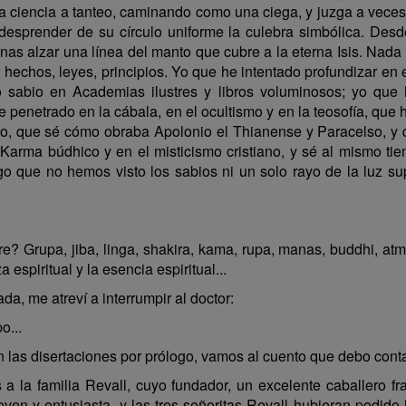
a ciencia a tanteo, caminando como una ciega, y juzga a vece
 desprender de su círculo uniforme la culebra simbólica. Des
as alzar una línea del manto que cubre a la eterna Isis. Nada
 hechos, leyes, principios. Yo que he intentado profundizar en
o sabio en Academias ilustres y libros voluminosos; yo que 
 penetrado en la cábala, en el ocultismo y en la teosofía, que 
ago, que sé cómo obraba Apolonio el Thianense y Paracelso, y
Karma búdhico y en el misticismo cristiano, y sé al mismo tie
go que no hemos visto los sabios ni un solo rayo de la luz su
 Grupa, jiba, linga, shakira, kama, rupa, manas, buddhi, atma, 
 espiritual y la esencia espiritual...
a, me atreví a interrumpir al doctor:
o...
s disertaciones por prólogo, vamos al cuento que debo contaro
a la familia Revall, cuyo fundador, un excelente caballero f
ven y entusiasta, y las tres señoritas Revall hubieran podid