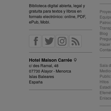
Biblioteca digital abierta, legal y
gratuita para textos y libros en
Proye
formato electrónico: online, PDF,
Equip
ePub, Mobi.
Patro
Trans
Blog
Pregun
Hacer
Conta
Hotel Maison Carrée
Sala 
c/ des Ramal, 48
Medio
07730 Alayor - Menorca
Public
Islas Baleares
Hitos
España
Estadí
Efemé
Enlac