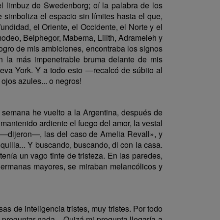
el limbuz de Swedenborg; oí la palabra de los
 simboliza el espacio sin límites hasta el que,
ofundidad, el Oriente, el Occidente, el Norte y el
smodeo, Belphegor, Mabema, Lilith, Adrameleh y
logro de mis ambiciones, encontraba los signos
ban la más impenetrable bruma delante de mis
ueva York. Y a todo esto —recalcó de súbito al
ojos azules... o negros!
a semana he vuelto a la Argentina, después de
mantenido ardiente el fuego del amor, la vestal
ll —dijeron—, las del caso de Amelia Revall», y
uilla... Y buscando, buscando, di con la casa.
 tenía un vago tinte de tristeza. En las paredes,
s hermanas mayores, se miraban melancólicos y
 de inteligencia tristes, muy tristes. Por todo
preguntar nada... Quizá mi pregunta llegaría a