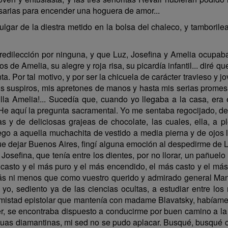
sarias para encender una hoguera de amor...
ulgar de la diestra metido en la bolsa del chaleco, y tambori
dilección por ninguna, y que Luz, Josefina y Amelia ocupaba
s de Amelia, su alegre y roja risa, su picardía infantil... diré qu
. Por tal motivo, y por ser la chicuela de carácter travieso y jo
mis suspiros, mis apretones de manos y hasta mis serias promesa
lla Amelia!... Sucedía que, cuando yo llegaba a la casa, era e
e aquí la pregunta sacramental. Yo me sentaba regocijado, de
s y de deliciosas grajeas de chocolate, las cuales, ella, a
pego a aquella muchachita de vestido a media pierna y de ojos l
ue dejar Buenos Aires, fingí alguna emoción al despedirme de 
osefina, que tenía entre los dientes, por no llorar, un pañuelo 
casto y el más puro y el más encendido, el más casto y el más
más ni menos que como vuestro querido y admirado general Mans
 yo, sediento ya de las ciencias ocultas, a estudiar entre lo
mistad epistolar que mantenía con madame Blavatsky, habíame a
, se encontraba dispuesto a conducirme por buen camino a la f
guas diamantinas, mi sed no se pudo aplacar. Busqué, busqué 