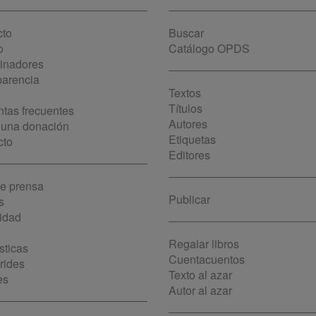
cto
Buscar
o
Catálogo OPDS
cinadores
parencia
Textos
Títulos
tas frecuentes
Autores
 una donación
Etiquetas
cto
Editores
de prensa
Publicar
s
idad
Regalar libros
sticas
Cuentacuentos
rides
Texto al azar
es
Autor al azar