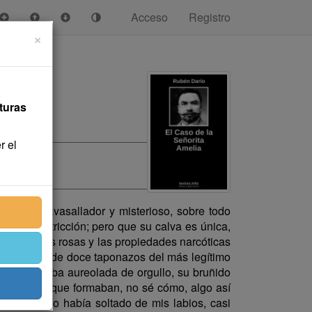
Acceso
Registro
×
turas
r el
 su gesto avasallador y misterioso, sobre todo
o con restricción; pero que su calva es única,
 aroma de las rosas y las propiedades narcóticas
una salva de doce taponazos del más legítimo
doctor alzaba aureolada de orgullo, su bruñido
e dos bujías que formaban, no sé cómo, algo así
labras. Yo había soltado de mis labios, casi