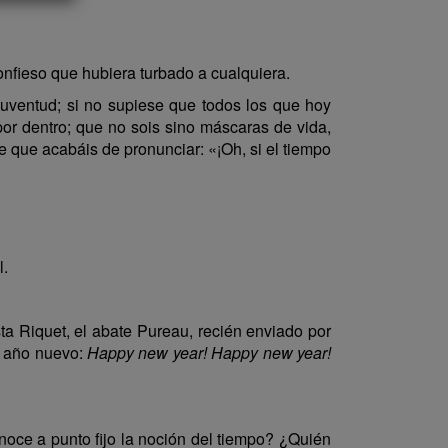
onfieso que hubiera turbado a cualquiera.
ventud; si no supiese que todos los que hoy
 por dentro; que no sois sino máscaras de vida,
se que acabáis de pronunciar: «¡Oh, si el tiempo
l.
a Riquet, el abate Pureau, recién enviado por
el año nuevo:
Happy new year! Happy new year!
noce a punto fijo la noción del tiempo? ¿Quién