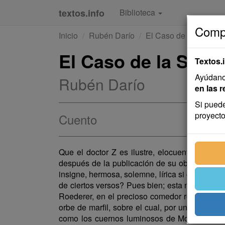
textos.info
Biblioteca
Compa
Inicio
Rubén Darío
El Caso de la Señorit
El Caso de la Seño
Textos.
Ayúdanos
Rubén Darío
en las r
Si puede
proyecto
Cuento
Que el doctor Z es ilustre, elocuente, conqui
después de la publicación de su obra sobre
L
insigne, hermosa, solemne, lírica si gustáis, ¡
de ciertos versos? Pues bien; esta noche pa
Roederer, en el precioso comedor rococó de es
orbe de marfil, sobre el cual, por un capricho
como los cuernos luminosos de Moisés. El do