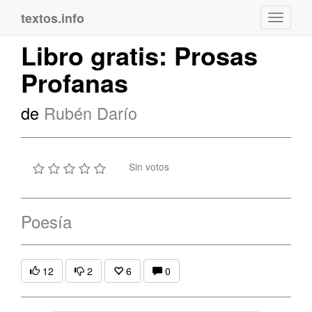
textos.info
Navega
Libro gratis: Prosas
Profanas
de
Rubén Darío
Sin votos
Poesía
12
2
6
0