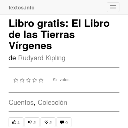
textos.info
Navega
Libro gratis: El Libro
de las Tierras
Vírgenes
de
Rudyard Kipling
Sin votos
Cuentos
,
Colección
4
2
2
0