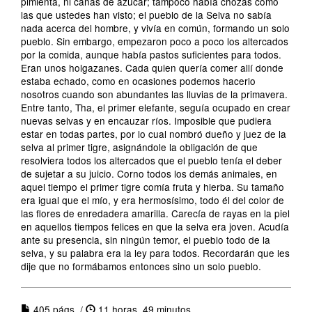
pimienta, ni cañas de azúcar; tampoco había chozas como
las que ustedes han visto; el pueblo de la Selva no sabía
nada acerca del hombre, y vivía en común, formando un solo
pueblo. Sin embargo, empezaron poco a poco los altercados
por la comida, aunque había pastos suficientes para todos.
Eran unos holgazanes. Cada quien quería comer allí donde
estaba echado, como en ocasiones podemos hacerlo
nosotros cuando son abundantes las lluvias de la primavera.
Entre tanto, Tha, el primer elefante, seguía ocupado en crear
nuevas selvas y en encauzar ríos. Imposible que pudiera
estar en todas partes, por lo cual nombró dueño y juez de la
selva al primer tigre, asignándole la obligación de que
resolviera todos los altercados que el pueblo tenía el deber
de sujetar a su juicio. Corno todos los demás animales, en
aquel tiempo el primer tigre comía fruta y hierba. Su tamaño
era igual que el mío, y era hermosísimo, todo él del color de
las flores de enredadera amarilla. Carecía de rayas en la piel
en aquellos tiempos felices en que la selva era joven. Acudía
ante su presencia, sin ningún temor, el pueblo todo de la
selva, y su palabra era la ley para todos. Recordarán que les
dije que no formábamos entonces sino un solo pueblo.
405 págs. /
11 horas, 49 minutos.