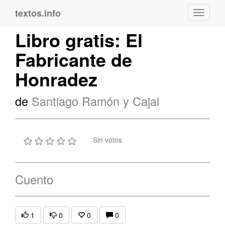
textos.info
Navega
Libro gratis: El
Fabricante de
Honradez
de
Santiago Ramón y Cajal
Sin votos
Cuento
1
0
0
0