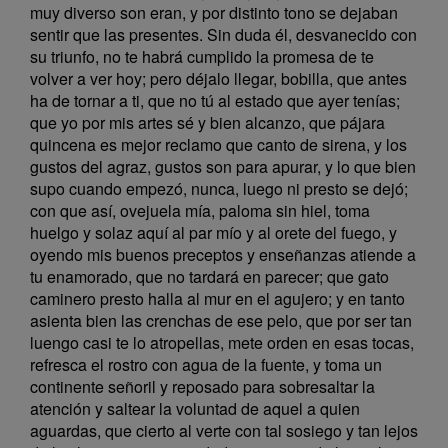
muy diverso son eran, y por distinto tono se dejaban
sentir que las presentes. Sin duda él, desvanecido con
su triunfo, no te habrá cumplido la promesa de te
volver a ver hoy; pero déjalo llegar, bobilla, que antes
ha de tornar a ti, que no tú al estado que ayer tenías;
que yo por mis artes sé y bien alcanzo, que pájara
quincena es mejor reclamo que canto de sirena, y los
gustos del agraz, gustos son para apurar, y lo que bien
supo cuando empezó, nunca, luego ni presto se dejó;
con que así, ovejuela mía, paloma sin hiel, toma
huelgo y solaz aquí al par mío y al orete del fuego, y
oyendo mis buenos preceptos y enseñanzas atiende a
tu enamorado, que no tardará en parecer; que gato
caminero presto halla al mur en el agujero; y en tanto
asienta bien las crenchas de ese pelo, que por ser tan
luengo casi te lo atropellas, mete orden en esas tocas,
refresca el rostro con agua de la fuente, y toma un
continente señoril y reposado para sobresaltar la
atención y saltear la voluntad de aquel a quien
aguardas, que cierto al verte con tal sosiego y tan lejos