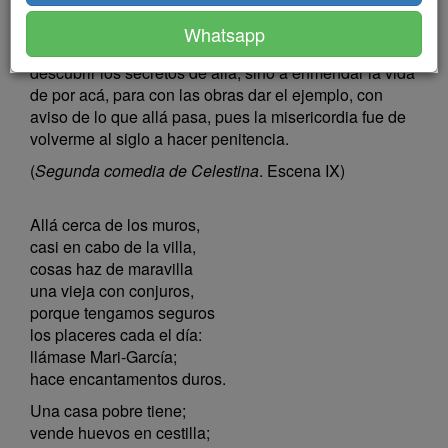
cana...
Whatsapp
CELESTINA.—
Sabed, hijos míos, que no vengo a
descubrir los secretos de allá, sino a enmendar la vida
de por acá, para con las obras dar el ejemplo, con
aviso de lo que allá pasa, pues la misericordia fue de
volverme al siglo a hacer penitencia.
(
Segunda comedia de Celestina
. Escena IX)
Allá cerca de los muros,
casi en cabo de la villa,
cosas haz de maravilla
una vieja con conjuros,
porque tengamos seguros
los placeres cada el día:
llámase Mari-García;
hace encantamentos duros.
Una casa pobre tiene;
vende huevos en cestilla;