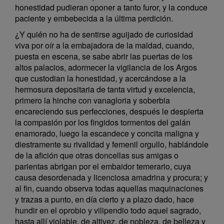
honestidad pudieran oponer a tanto furor, y la conduce
paciente y embebecida a la última perdición.
¿Y quién no ha de sentirse aguijado de curiosidad
viva por oír a la embajadora de la maldad, cuando,
puesta en escena, se sabe abrir las puertas de los
altos palacios, adormecer la vigilancia de los Argos
que custodian la honestidad, y acercándose a la
hermosura depositaria de tanta virtud y excelencia,
primero la hinche con vanagloria y soberbia
encareciendo sus perfecciones, después le despierta
la compasión por los fingidos tormentos del galán
enamorado, luego la escandece y concita maligna y
diestramente su rivalidad y femenil orgullo, hablándole
de la afición que otras doncellas sus amigas o
parientas abrigan por el embaidor temerario, cuya
causa desordenada y licenciosa amadrina y procura; y
al fin, cuando observa todas aquellas maquinaciones
y trazas a punto, en día cierto y a plazo dado, hace
hundir en el oprobio y vilipendio todo aquel sagrado,
hasta allí violable, de altivez, de nobleza, de belleza y