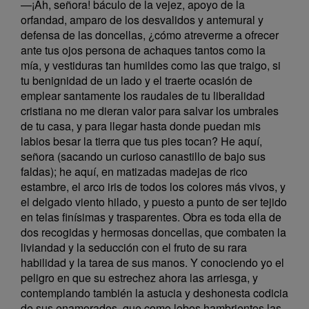
—¡Ah, señora! báculo de la vejez, apoyo de la
orfandad, amparo de los desvalidos y antemural y
defensa de las doncellas, ¿cómo atreverme a ofrecer
ante tus ojos persona de achaques tantos como la
mía, y vestiduras tan humildes como las que traigo, si
tu benignidad de un lado y el traerte ocasión de
emplear santamente los raudales de tu liberalidad
cristiana no me dieran valor para salvar los umbrales
de tu casa, y para llegar hasta donde puedan mis
labios besar la tierra que tus pies tocan? He aquí,
señora (sacando un curioso canastillo de bajo sus
faldas); he aquí, en matizadas madejas de rico
estambre, el arco iris de todos los colores más vivos, y
el delgado viento hilado, y puesto a punto de ser tejido
en telas finísimas y trasparentes. Obra es toda ella de
dos recogidas y hermosas doncellas, que combaten la
liviandad y la seducción con el fruto de su rara
habilidad y la tarea de sus manos. Y conociendo yo el
peligro en que su estrechez ahora las arriesga, y
contemplando también la astucia y deshonesta codicia
de sus enamorados, que como lobos hambrientos las