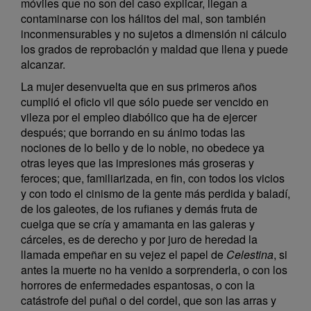
móviles que no son del caso explicar, llegan a
contaminarse con los hálitos del mal, son también
inconmensurables y no sujetos a dimensión ni cálculo
los grados de reprobación y maldad que llena y puede
alcanzar.
La mujer desenvuelta que en sus primeros años
cumplió el oficio vil que sólo puede ser vencido en
vileza por el empleo diabólico que ha de ejercer
después; que borrando en su ánimo todas las
nociones de lo bello y de lo noble, no obedece ya
otras leyes que las impresiones más groseras y
feroces; que, familiarizada, en fin, con todos los vicios
y con todo el cinismo de la gente más perdida y baladí,
de los galeotes, de los rufianes y demás fruta de
cuelga que se cría y amamanta en las galeras y
cárceles, es de derecho y por juro de heredad la
llamada empeñar en su vejez el papel de
Celestina
, si
antes la muerte no ha venido a sorprenderla, o con los
horrores de enfermedades espantosas, o con la
catástrofe del puñal o del cordel, que son las arras y