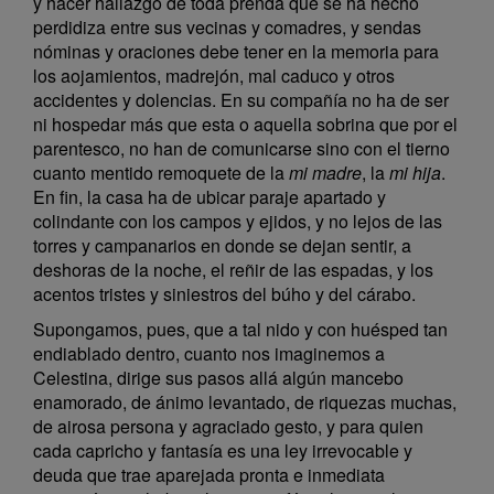
y hacer hallazgo de toda prenda que se ha hecho
perdidiza entre sus vecinas y comadres, y sendas
nóminas y oraciones debe tener en la memoria para
los aojamientos, madrejón, mal caduco y otros
accidentes y dolencias. En su compañía no ha de ser
ni hospedar más que esta o aquella sobrina que por el
parentesco, no han de comunicarse sino con el tierno
cuanto mentido remoquete de la
mi madre
, la
mi hija
.
En fin, la casa ha de ubicar paraje apartado y
colindante con los campos y ejidos, y no lejos de las
torres y campanarios en donde se dejan sentir, a
deshoras de la noche, el reñir de las espadas, y los
acentos tristes y siniestros del búho y del cárabo.
Supongamos, pues, que a tal nido y con huésped tan
endiablado dentro, cuanto nos imaginemos a
Celestina, dirige sus pasos allá algún mancebo
enamorado, de ánimo levantado, de riquezas muchas,
de airosa persona y agraciado gesto, y para quien
cada capricho y fantasía es una ley irrevocable y
deuda que trae aparejada pronta e inmediata