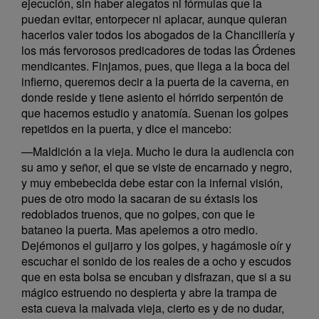
ejecución, sin haber alegatos ni fórmulas que la
puedan evitar, entorpecer ni aplacar, aunque quieran
hacerlos valer todos los abogados de la Chancillería y
los más fervorosos predicadores de todas las Órdenes
mendicantes. Finjamos, pues, que llega a la boca del
infierno, queremos decir a la puerta de la caverna, en
donde reside y tiene asiento el hórrido serpentón de
que hacemos estudio y anatomía. Suenan los golpes
repetidos en la puerta, y dice el mancebo:
—Maldición a la vieja. Mucho le dura la audiencia con
su amo y señor, el que se viste de encarnado y negro,
y muy embebecida debe estar con la infernal visión,
pues de otro modo la sacaran de su éxtasis los
redoblados truenos, que no golpes, con que le
bataneo la puerta. Mas apelemos a otro medio.
Dejémonos el guijarro y los golpes, y hagámosle oír y
escuchar el sonido de los reales de a ocho y escudos
que en esta bolsa se encuban y disfrazan, que si a su
mágico estruendo no despierta y abre la trampa de
esta cueva la malvada vieja, cierto es y de no dudar,