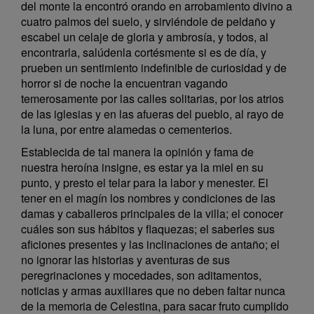
del monte la encontró orando en arrobamiento divino a
cuatro palmos del suelo, y sirviéndole de peldaño y
escabel un celaje de gloria y ambrosía, y todos, al
encontrarla, salúdenla cortésmente si es de día, y
prueben un sentimiento indefinible de curiosidad y de
horror si de noche la encuentran vagando
temerosamente por las calles solitarias, por los atrios
de las iglesias y en las afueras del pueblo, al rayo de
la luna, por entre alamedas o cementerios.
Establecida de tal manera la opinión y fama de
nuestra heroína insigne, es estar ya la miel en su
punto, y presto el telar para la labor y menester. El
tener en el magín los nombres y condiciones de las
damas y caballeros principales de la villa; el conocer
cuáles son sus hábitos y flaquezas; el saberles sus
aficiones presentes y las inclinaciones de antaño; el
no ignorar las historias y aventuras de sus
peregrinaciones y mocedades, son aditamentos,
noticias y armas auxiliares que no deben faltar nunca
de la memoria de Celestina, para sacar fruto cumplido