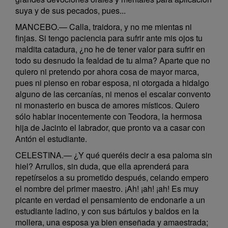
suya y de sus pecados, pues...
MANCEBO.— Calla, traidora, y no me mientas ni
finjas. Si tengo paciencia para sufrir ante mis ojos tu
maldita catadura, ¿no he de tener valor para sufrir en
todo su desnudo la fealdad de tu alma? Aparte que no
quiero ni pretendo por ahora cosa de mayor marca,
pues ni pienso en robar esposa, ni otorgada a hidalgo
alguno de las cercanías, ni menos el escalar convento
ni monasterio en busca de amores místicos. Quiero
sólo hablar inocentemente con Teodora, la hermosa
hija de Jacinto el labrador, que pronto va a casar con
Antón el estudiante.
CELESTINA.— ¿Y qué queréis decir a esa paloma sin
hiel? Arrullos, sin duda, que ella aprenderá para
repetírselos a su prometido después, celando empero
el nombre del primer maestro. ¡Ah! ¡ah! ¡ah! Es muy
picante en verdad el pensamiento de endonarle a un
estudiante ladino, y con sus bártulos y baldos en la
mollera, una esposa ya bien enseñada y amaestrada;