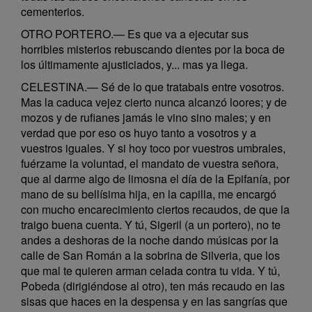
cementerios.
OTRO PORTERO.— Es que va a ejecutar sus
horribles misterios rebuscando dientes por la boca de
los últimamente ajusticiados, y... mas ya llega.
CELESTINA.— Sé de lo que tratabais entre vosotros.
Mas la caduca vejez cierto nunca alcanzó loores; y de
mozos y de rufianes jamás le vino sino males; y en
verdad que por eso os huyo tanto a vosotros y a
vuestros iguales. Y si hoy toco por vuestros umbrales,
fuérzame la voluntad, el mandato de vuestra señora,
que al darme algo de limosna el día de la Epifanía, por
mano de su bellísima hija, en la capilla, me encargó
con mucho encarecimiento ciertos recaudos, de que la
traigo buena cuenta. Y tú, Sigeril (a un portero), no te
andes a deshoras de la noche dando músicas por la
calle de San Román a la sobrina de Silveria, que los
que mal te quieren arman celada contra tu vida. Y tú,
Pobeda (dirigiéndose al otro), ten más recaudo en las
sisas que haces en la despensa y en las sangrías que