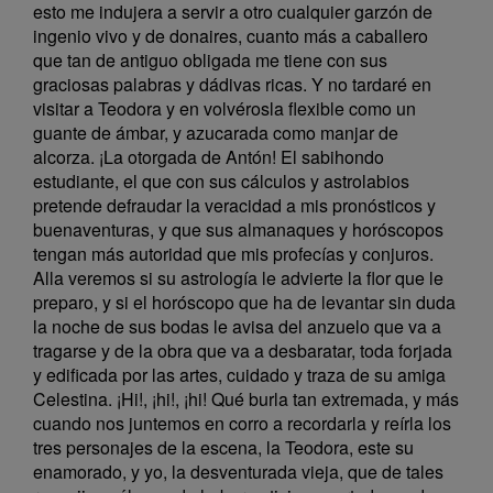
esto me indujera a servir a otro cualquier garzón de
ingenio vivo y de donaires, cuanto más a caballero
que tan de antiguo obligada me tiene con sus
graciosas palabras y dádivas ricas. Y no tardaré en
visitar a Teodora y en volvérosla flexible como un
guante de ámbar, y azucarada como manjar de
alcorza. ¡La otorgada de Antón! El sabihondo
estudiante, el que con sus cálculos y astrolabios
pretende defraudar la veracidad a mis pronósticos y
buenaventuras, y que sus almanaques y horóscopos
tengan más autoridad que mis profecías y conjuros.
Alla veremos si su astrología le advierte la flor que le
preparo, y si el horóscopo que ha de levantar sin duda
la noche de sus bodas le avisa del anzuelo que va a
tragarse y de la obra que va a desbaratar, toda forjada
y edificada por las artes, cuidado y traza de su amiga
Celestina. ¡Hi!, ¡hi!, ¡hi! Qué burla tan extremada, y más
cuando nos juntemos en corro a recordarla y reírla los
tres personajes de la escena, la Teodora, este su
enamorado, y yo, la desventurada vieja, que de tales