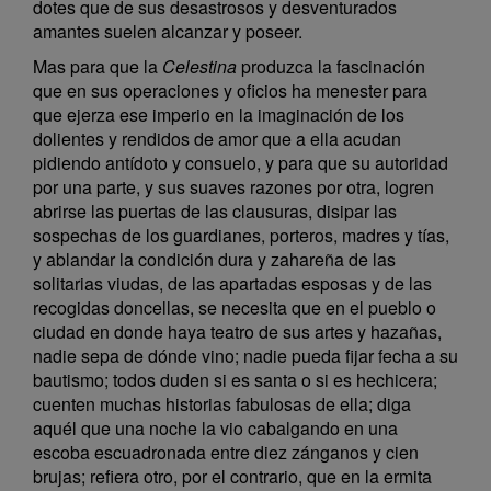
dotes que de sus desastrosos y desventurados
amantes suelen alcanzar y poseer.
Mas para que la
Celestina
produzca la fascinación
que en sus operaciones y oficios ha menester para
que ejerza ese imperio en la imaginación de los
dolientes y rendidos de amor que a ella acudan
pidiendo antídoto y consuelo, y para que su autoridad
por una parte, y sus suaves razones por otra, logren
abrirse las puertas de las clausuras, disipar las
sospechas de los guardianes, porteros, madres y tías,
y ablandar la condición dura y zahareña de las
solitarias viudas, de las apartadas esposas y de las
recogidas doncellas, se necesita que en el pueblo o
ciudad en donde haya teatro de sus artes y hazañas,
nadie sepa de dónde vino; nadie pueda fijar fecha a su
bautismo; todos duden si es santa o si es hechicera;
cuenten muchas historias fabulosas de ella; diga
aquél que una noche la vio cabalgando en una
escoba escuadronada entre diez zánganos y cien
brujas; refiera otro, por el contrario, que en la ermita