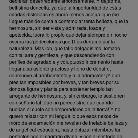
debieran desenredarse amorosamente. Y dejadme,
bellísima doncella, ya que la importunidad de estas
criadas distraídas es ahora menos asidua, que me
llegue más de cerca a contemplar tanta belleza, que la
hermosura, sin ser vista y admirada, loada y
apetecida, fuera lo propio que dejar siempre en noche
oscura las perfecciones que Dios derramó por la
naturaleza. Mas ¡oh, qué talle delgadísimo, tomado
con tal aire y gentileza, y que descendiendo con
perfiles de agradable y voluptuoso incremento hasta
llegar a su asiento gracioso y lleno de donaire,
conmueve al arrobamiento y a la adoración! ¡Y qué
pies tan imposibles por breves, y tan breves por su
donosa figura y planta para sostener templo tan
arrogante de hermosura, y, sin embargo, lo sostienen
con señorío tal, que no parece sino que cuando
huellan el suelo son emperadores de la tierra! Y no
quiero relatar con mi lengua lo que esos nexos de
mórbida encarnación me revelan de inefable belleza y
de angelical estructura, hasta enlazar miembros tan
perfectos con el sagrario divino, y con el ser todo de