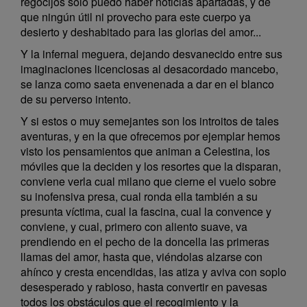
regocijos sólo puedo haber noticias apartadas, y de
que ningún útil ni provecho para este cuerpo ya
desierto y deshabitado para las glorias del amor...
Y la infernal meguera, dejando desvanecido entre sus
imaginaciones licenciosas al desacordado mancebo,
se lanza como saeta envenenada a dar en el blanco
de su perverso intento.
Y si estos o muy semejantes son los introitos de tales
aventuras, y en la que ofrecemos por ejemplar hemos
visto los pensamientos que animan a Celestina, los
móviles que la deciden y los resortes que la disparan,
conviene verla cual milano que cierne el vuelo sobre
su inofensiva presa, cual ronda ella también a su
presunta víctima, cual la fascina, cual la convence y
conviene, y cual, primero con aliento suave, va
prendiendo en el pecho de la doncella las primeras
llamas del amor, hasta que, viéndolas alzarse con
ahínco y cresta encendidas, las atiza y aviva con soplo
desesperado y rabioso, hasta convertir en pavesas
todos los obstáculos que el recogimiento y la