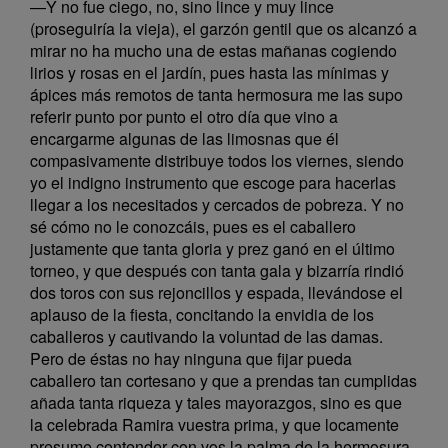
—Y no fue ciego, no, sino lince y muy lince
(proseguiría la vieja), el garzón gentil que os alcanzó a
mirar no ha mucho una de estas mañanas cogiendo
lirios y rosas en el jardín, pues hasta las mínimas y
ápices más remotos de tanta hermosura me las supo
referir punto por punto el otro día que vino a
encargarme algunas de las limosnas que él
compasivamente distribuye todos los viernes, siendo
yo el indigno instrumento que escoge para hacerlas
llegar a los necesitados y cercados de pobreza. Y no
sé cómo no le conozcáis, pues es el caballero
justamente que tanta gloria y prez ganó en el último
torneo, y que después con tanta gala y bizarría rindió
dos toros con sus rejoncillos y espada, llevándose el
aplauso de la fiesta, concitando la envidia de los
caballeros y cautivando la voluntad de las damas.
Pero de éstas no hay ninguna que fijar pueda
caballero tan cortesano y que a prendas tan cumplidas
añada tanta riqueza y tales mayorazgos, sino es que
la celebrada Ramira vuestra prima, y que locamente
presume contender con vos la palma de la hermosura,