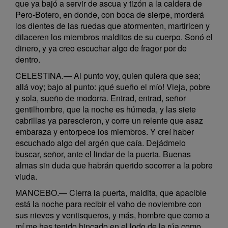
que ya bajó a servir de ascua y tizón a la caldera de
Pero-Botero, en donde, con boca de sierpe, morderá
los dientes de las ruedas que atormenten, martiricen y
dilaceren los miembros malditos de su cuerpo. Sonó el
dinero, y ya creo escuchar algo de fragor por de
dentro.
CELESTINA.— Al punto voy, quien quiera que sea;
allá voy; bajo al punto: ¡qué sueño el mío! Vieja, pobre
y sola, sueño de modorra. Entrad, entrad, señor
gentilhombre, que la noche es húmeda, y las siete
cabrillas ya parescieron, y corre un relente que asaz
embaraza y entorpece los miembros. Y creí haber
escuchado algo del argén que caía. Dejádmelo
buscar, señor, ante el lindar de la puerta. Buenas
almas sin duda que habrán querido socorrer a la pobre
viuda.
MANCEBO.— Cierra la puerta, maldita, que apacible
está la noche para recibir el vaho de noviembre con
sus nieves y ventisqueros, y más, hombre que como a
mí me has tenido hincado en el lodo de la rúa como