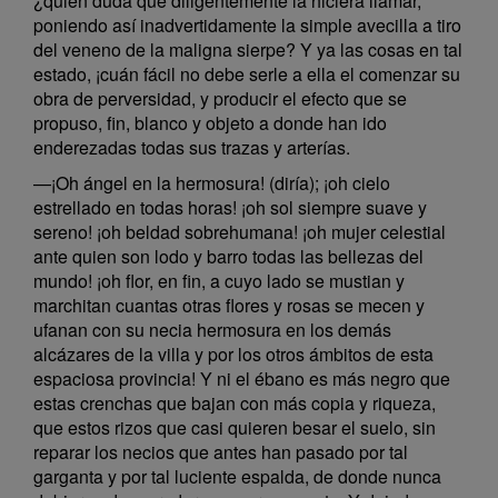
¿quién duda que diligentemente la hiciera llamar,
poniendo así inadvertidamente la simple avecilla a tiro
del veneno de la maligna sierpe? Y ya las cosas en tal
estado, ¡cuán fácil no debe serle a ella el comenzar su
obra de perversidad, y producir el efecto que se
propuso, fin, blanco y objeto a donde han ido
enderezadas todas sus trazas y arterías.
—¡Oh ángel en la hermosura! (diría); ¡oh cielo
estrellado en todas horas! ¡oh sol siempre suave y
sereno! ¡oh beldad sobrehumana! ¡oh mujer celestial
ante quien son lodo y barro todas las bellezas del
mundo! ¡oh flor, en fin, a cuyo lado se mustian y
marchitan cuantas otras flores y rosas se mecen y
ufanan con su necia hermosura en los demás
alcázares de la villa y por los otros ámbitos de esta
espaciosa provincia! Y ni el ébano es más negro que
estas crenchas que bajan con más copia y riqueza,
que estos rizos que casi quieren besar el suelo, sin
reparar los necios que antes han pasado por tal
garganta y por tal luciente espalda, de donde nunca