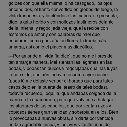
golpes con que ella misma lo ha castigado, los ojos
encendidos, el llanto convertido en globos de fuego, la
vista traspuesta, y torciéndose las manos, se presenta,
digo, a grito herido y con sollozos lastimeros delante
de la infernal y regocijada vieja, que la recibe con
extremos de amor y con palabras de miel que
encubren, como ponzoña en flores, la ironía más
amarga, así como el placer más diabólico.
—Por amor de mi vida (la dice), que no me llores de
tan amarga manera. Mal sientan las lágrimas en las
bodas, y bodas tan dulces y regocijadas cual las tuyas
lo han sido, que aún todavía recuerdo ayer noche
(pues tú me dejaste ver por el horado que para tales
casos dejo en la puerta del teatro de tales bodas),
todavía recuerdo, loquilla, que andabas colgada de la
mano de tu enamorado, para que volviese a halagar
los aladares de tus cabellos, que por ser tan rizos y
copiosos tienes gran vanidad y soberbia en ellos. Bien
lo provocabas a nuevas obras, sin darte por vencida
en tan agradable lucha, y tus ayes y lastimerías de