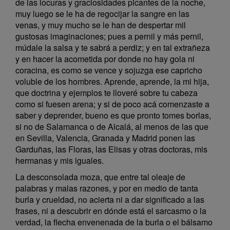
de las locuras y graciosidades picantes de la noche,
muy luego se le ha de regocijar la sangre en las
venas, y muy mucho se le han de despertar mil
gustosas imaginaciones; pues a pernil y más pernil,
múdale la salsa y te sabrá a perdiz; y en tal extrañeza
y en hacer la acometida por donde no hay gola ni
coracina, es como se vence y sojuzga ese capricho
voluble de los hombres. Aprende, aprende, la mi hija,
que doctrina y ejemplos te lloveré sobre tu cabeza
como si fuesen arena; y si de poco acá comenzaste a
saber y deprender, bueno es que pronto tomes borlas,
si no de Salamanca o de Alcalá, al menos de las que
en Sevilla, Valencia, Granada y Madrid ponen las
Garduñas, las Floras, las Elisas y otras doctoras, mis
hermanas y mis iguales.
La desconsolada moza, que entre tal oleaje de
palabras y malas razones, y por en medio de tanta
burla y crueldad, no acierta ni a dar significado a las
frases, ni a descubrir en dónde está el sarcasmo o la
verdad, la flecha envenenada de la burla o el bálsamo